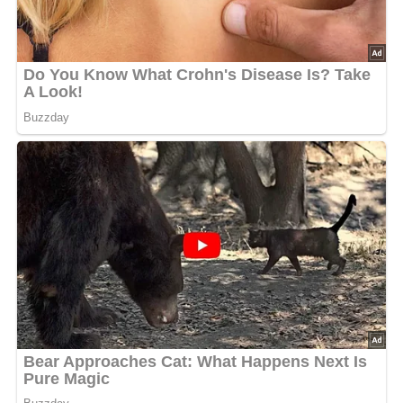
hinzugeben. Alles mitschmoren lassen.
Die Zwiebeln und anschließend die geschnittenen
Tomaten sowie die gepressten Knoblauchzehen
hinzufügen. Alles zusammen etwas durchschmoren
lassen.
Mit Salz, Paprikapulver und gemahlenem Kümmel
würzen. Mit Wasser auffüllen, aufkochen lassen und
einen Esslöffel Tomatenmark hinzugeben.
Abschmecken, eventuell nachwürzen und im
Schnellkochtopf ca. 30 Minuten garen. Danach die
Soße binden und fertig!
Rotkohl „Opa – Art“
Zubereitungszeit:
ca. 30 Minuten
In einem Topf etwas Schweineschmalz zerlassen und
den Rotkohl hinzufügen. Eine Zwiebel und den fetten