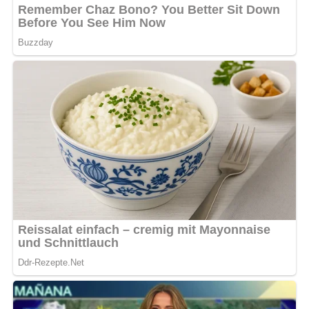
Haltbarkeit und Aufbewahrung
Reste des Gulaschs und des Rotkohls können im
Kühlschrank in luftdichten Behältern bis zu 3 Tage lang
aufbewahrt werden. Die Herzchenklöße sollten sofort
verzehrt werden, da sie nicht lange haltbar sind.
Küchenutensilien
Pfanne
Topf
Dessertform
Messer
Schneidebrett
Schnellkochtopf (optional)
Tipps für den perfekten Genuss