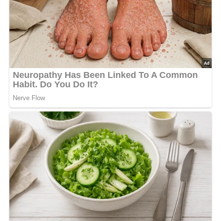
Zutaten für das Tomaten-
Champignion-Gulasch
Für das Tomaten-Champignon-Gulasch
Menge
Zutat
1 kg
Gulasch halb/halb
250 g
frische Champignons
8 Stück
Mini Rispentomaten
1 Stück
Zwiebel
3 Stück
Knoblauchzehen
1 EL
Tomatenmark
nach Bedarf
Salz
nach Bedarf
Paprikapulver