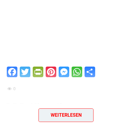
Facebook
Twitter
PrintFriendly
Pinterest
Messenger
WhatsApp
Teilen
0
DDR-Klassiker neu
WEITERLESEN
entdeckt: Tomaten-