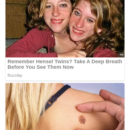
nach Bedarf
Zucker
Für die Herzchenklöße
Menge
Zutat
nach Bedarf
Kloßteig
Zubereitung des Tomaten-
Champignion-Gulaschs
Tomaten-Champignon-Gulasch
Zubereitungszeit:
ca. 40 Minuten
Das Gulasch in einer Pfanne anbraten und die
geputzten und geschnittenen Champignons