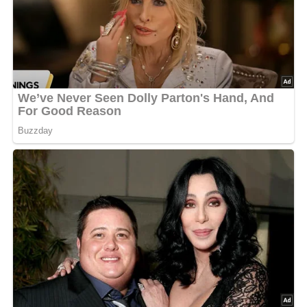
Schwierigkeitsgrad, ist aber mit etwas Geduld und Liebe
zum Detail gut zu meistern.
Nährwertangaben (pro Portion)
Nährstoff
Menge
Kalorien
450 kcal
Kohlenhydrate
35 g
Fett
20 g
Protein
25 g
Ballaststoffe
10 g
Zubereitungszeit
Die Zubereitung dieses Gerichts dauert insgesamt etwa
90 Minuten.