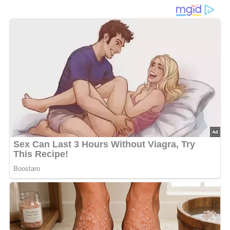
Champignon-Gulasch
mit Rotkohl „Opa Art“
und Herzchenklößen
Willkommen zurück in der DDR-Küche! Heute präsentieren
wir dir ein traditionelles Gericht, das nicht nur den
Gaumen verwöhnt, sondern auch Erinnerungen weckt:
Tomaten-Champignon-Gulasch mit Rotkohl „Opa Art“
und süßen Herzchenklößen. Dieses herzhafte und
köstliche Gericht ist ein wahrer Klassiker und versetzt dich
direkt in die gute alte Zeit. Also schnapp dir deine
Kochschürze und lass uns gemeinsam in die DDR-Küche
eintauchen!
Anzahl der Portionen:
Für 4 Personen