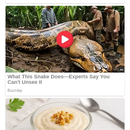
Tipps für Diabetiker
Achte auf die Kohlenhydratmenge und wähle
Vollkornprodukte als Beilage. Reduziere gegebenenfalls
die Menge an Zucker im Rotkohl oder verwende einen
Zuckerersatzstoff.
Fazit
Das Tomaten-Champignon-Gulasch mit Rotkohl „Opa Art“