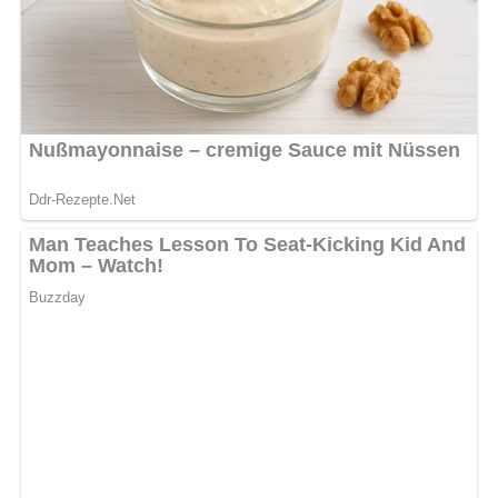
und Herzchenklößen ist nicht nur ein leckeres und
herzhaftes Gericht, sondern auch eine Reise in die
kulinarische Welt der DDR. Mit seinen traditionellen
Zutaten und dem rustikalen Charme ist es eine köstliche
Hommage an die DDR-Küche. Also schnapp dir deine
Liebsten, setzt euch an den Tisch und genießt dieses
wunderbare Gericht! Und vergiss nicht, dieses Rezept mit
deinen Freunden auf Facebook zu teilen oder es auf
Pinterest zu speichern – denn gutes Essen ist zum Teilen
da!