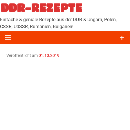
Zum
DDR-REZEPTE
Inhalt
springen
Einfache & geniale Rezepte aus der DDR & Ungarn, Polen,
ČSSR, UdSSR, Rumänien, Bulgarien!
Veröffentlicht am
01.10.2019