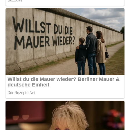
Speck dazugeben und alles schmoren lassen.
Den Apfel schälen, in kleine Stücke schneiden und zum
Rotkohl geben. Mit gemahlenen Nelken, Salz und
etwas Zucker würzen.
Alles langsam bei nicht zu hoher Hitze leicht schmoren
lassen. Zwischendurch abschmecken.
Vor dem Servieren Zwiebeln und Speck aus dem
Rotkohl entfernen.
Herzchenklöße
Zubereitungszeit:
ca. 20 Minuten
Kloßteig in eine Dessertform geben und ganz normal
kochen. Die Form bleibt erhalten.
Schwierigkeit des Rezepts
Die Zubereitung dieses Gerichts hat einen mittleren