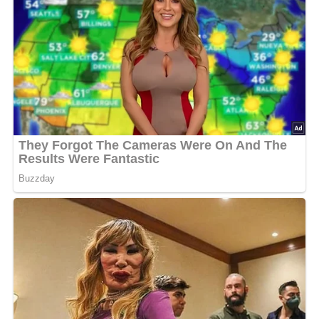
Serviere das Tomaten-Champignon-Gulasch mit frischem
Baguette oder knusprigem Bauernbrot. Ein Glas Rotwein
rundet das Geschmackserlebnis ab. Für eine noch
authentischere DDR-Atmosphäre kannst du dazu sogar
ein paar Ostalgie-Platten auflegen!
Getränke und Beilagen
Zu diesem Gericht passen hervorragend ein kräftiger
Rotwein, Bier oder auch ein Glas Apfelsaftschorle. Als
Beilagen eignen sich Kartoffeln, Reis oder auch Nudeln.
Variationen des Rezepts
Experimentiere mit verschiedenen Gemüsesorten für das
Gulasch oder probiere es mit einer anderen Art von
Klößen. Du kannst auch die Gewürze variieren, um das
Gericht deinem Geschmack anzupassen.