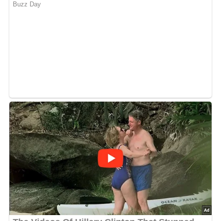
Rezept & Foto:
Lotta und Lotti die Lovebearen
– Vielen Dank
Jetzt Sterne vergeben – Rezept
bewerten
4.9/5
(14 Bewertung)