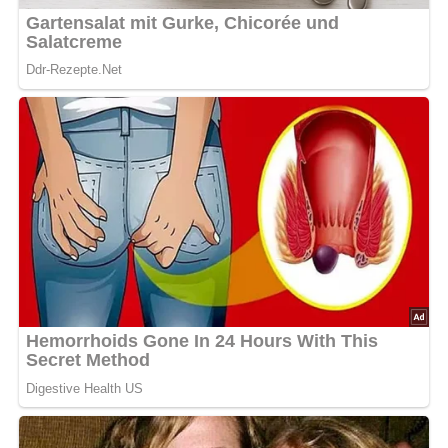
nach Bedarf
gemahlener Kümmel
Kennst du schon unser tolles DDR-Quiz?
Was weißt du
noch alles über die DDR?
Teste dein Wissen jetzt!
Für den Rotkohl „Opa – Art“
Menge
Zutat
1 Glas
Spreewälder Rotkohl
1 Stück
Apfel
1 Stück
Zwiebel
nach Bedarf
fetter Speck
nach Bedarf
Schweineschmalz
nach Bedarf
gemahlene Nelken
nach Bedarf
Salz