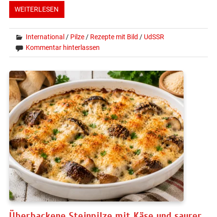
WEITERLESEN
International
/
Pilze
/
Rezepte mit Bild
/
UdSSR
Kommentar hinterlassen
Überbackene Steinpilze mit Käse und saurer