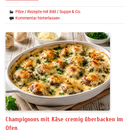
Pilze
/
Rezepte mit Bild
/
Suppe & Co.
Kommentar hinterlassen
Champignons mit Käse cremig überbacken im
Ofen