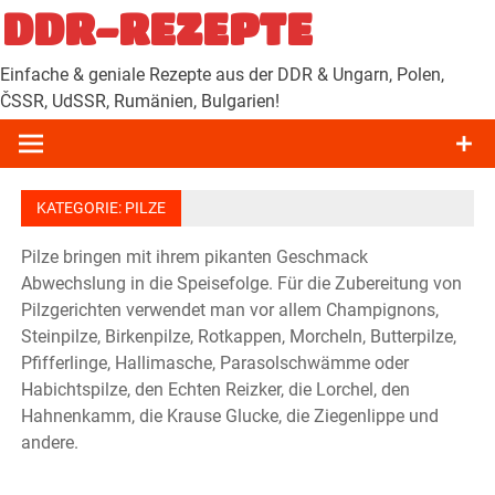
Zum
DDR-REZEPTE
Inhalt
springen
Einfache & geniale Rezepte aus der DDR & Ungarn, Polen,
ČSSR, UdSSR, Rumänien, Bulgarien!
KATEGORIE:
PILZE
Pilze bringen mit ihrem pikanten Geschmack
Abwechslung in die Speisefolge. Für die Zubereitung von
Pilzgerichten verwendet man vor allem Champignons,
Steinpilze, Birkenpilze, Rotkappen, Morcheln, Butterpilze,
Pfifferlinge, Hallimasche, Parasolschwämme oder
Habichtspilze, den Echten Reizker, die Lorchel, den
Hahnenkamm, die Krause Glucke, die Ziegenlippe und
andere.