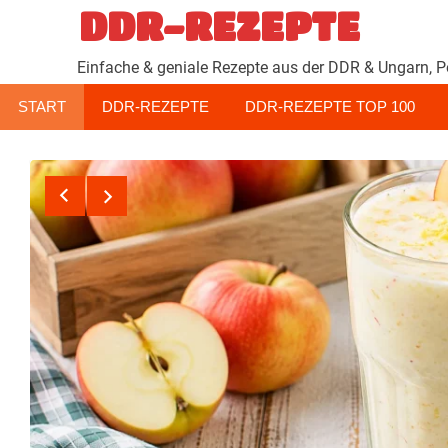
Zum
DDR-REZEPTE
Inhalt
springen
Einfache & geniale Rezepte aus der DDR & Ungarn, P
START
DDR-REZEPTE
DDR-REZEPTE TOP 100