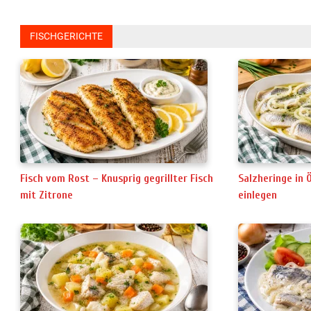
FISCHGERICHTE
Fisch vom Rost – Knusprig gegrillter Fisch
Salzheringe in 
mit Zitrone
einlegen