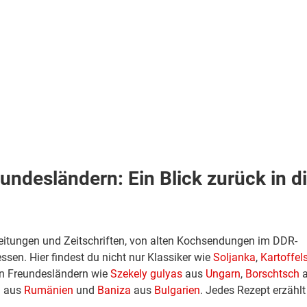
ndesländern: Ein Blick zurück in d
tungen und Zeitschriften, von alten Kochsendungen im DDR-
en. Hier findest du nicht nur Klassiker wie
Soljanka
,
Kartoffel
en Freundesländern wie
Szekely gulyas
aus
Ungarn
,
Borschtsch
a
i
aus
Rumänien
und
Baniza
aus
Bulgarien
. Jedes Rezept erzählt