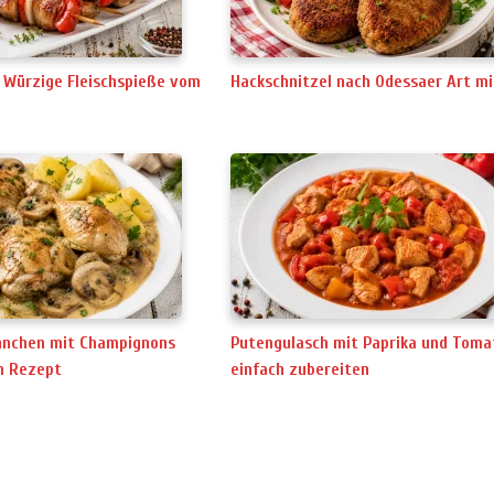
 Würzige Fleischspieße vom
Hackschnitzel nach Odessaer Art mi
hnchen mit Champignons
Putengulasch mit Paprika und Toma
m Rezept
einfach zubereiten