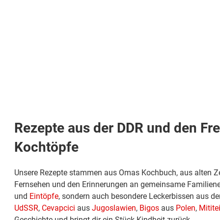
Rezepte aus der DDR und den Freu
Kochtöpfe
Unsere Rezepte stammen aus Omas Kochbuch, aus alten Zei
Fernsehen und den Erinnerungen an gemeinsame Familieness
und
Eintöpfe
, sondern auch besondere Leckerbissen aus d
UdSSR
,
Cevapcici
aus
Jugoslawien
,
Bigos
aus
Polen
,
Mitite
Geschichte und bringt dir ein Stück Kindheit zurück.