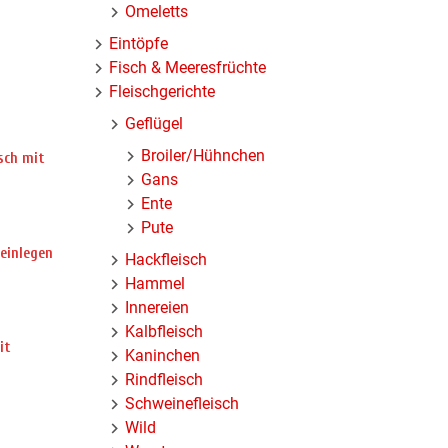
Omeletts
Eintöpfe
n
Fisch & Meeresfrüchte
Fleischgerichte
Geflügel
Broiler/Hühnchen
isch mit
Gans
Ente
Pute
 einlegen
Hackfleisch
Hammel
Innereien
Kalbfleisch
it
Kaninchen
Rindfleisch
Schweinefleisch
Wild