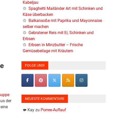
Kabeljau
Spaghetti Mailänder Art mit Schinken und
Käse überbacken
Balkansoße mit Paprika und Mayonnaise
selber machen
Gebratener Reis mit Ei, Schinken und
Erbsen
Erbsen in Minzbutter – Frische
Gemüsebeilage mit Kräutern
ie
FOLGE UNS!
suppe
NEUESTE KOMMENTARE
us der
 eine
Kay
zu
Porree-Auflauf