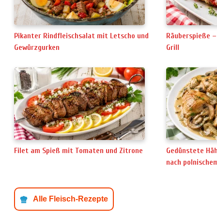
Pikanter Rindfleischsalat mit Letscho und
Räuberspieße –
Gewürzgurken
Grill
Filet am Spieß mit Tomaten und Zitrone
Gedünstete Hä
nach polnische
Alle Fleisch-Rezepte