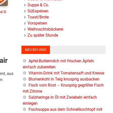
Suppe & Co.
Süßspeisen
d Ei
Toast/Brote
Vorspeisen
Weihnachtsbäckerei
Zu später Stunde
NEU BEI UNS!
air
Apfel-Buttermilch mit frischen Äpfeln
einfach zubereiten
Vitamin-Drink mit Tomatensaft und Kresse
rnt, aus
Blumenkohl in Teig knusprig ausbacken
on
Fisch vom Rost – Knusprig gegrillter Fisch
mit Zitrone
Salzheringe in Öl mit Zwiebeln einfach
einlegen
Fischsuppe aus dem Schnellkochtopf mit