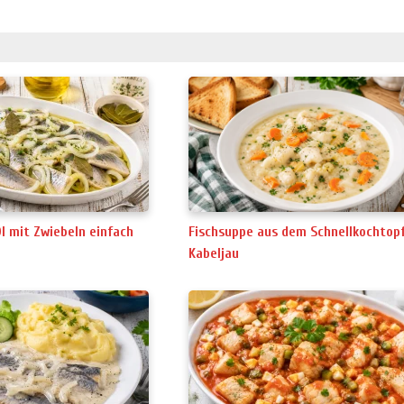
Fischsuppe aus dem Schnellkochtop
Öl mit Zwiebeln einfach
Kabeljau