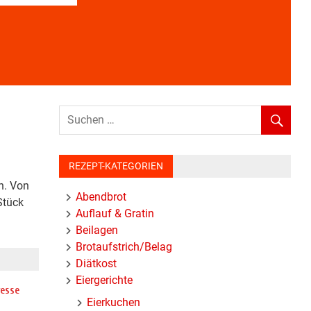
WEITERLESEN
WEITERLESEN
WEITERLESEN
WEITERLESEN
WEITERLESEN
WEITERLESEN
WEITERLESEN
REZEPT-KATEGORIEN
n. Von
Abendbrot
Stück
Auflauf & Gratin
Beilagen
Brotaufstrich/Belag
Diätkost
Eiergerichte
resse
Eierkuchen