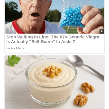
zeigt, wie sehr dieses Gericht geschätzt wird.
Die Zubereitung ist einfach und erfordert keine
aufwendigen Techniken – ideal für Einsteiger und
Kochliebhaber gleichermaßen. Die Zutaten sind einfach
und leicht erhältlich, sodass du problemlos ein
authentisches Geschmackserlebnis erschaffen kannst.
Nachfolgend findest du ein einfaches, aber köstliches
Rezept für Borschtsch, das dich sicherlich begeistern wird!