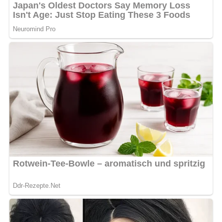
Gemüse
Schneidebrett und Messer – zum Schneiden der
Zutaten
Schaumlöffel – um das Fleisch herauszunehmen und
die Suppe zu servieren
Aufbewahrung & Haltbarkeit
Borschtsch kann im Kühlschrank bis zu 3 Tage
aufbewahrt werden. Gut verschlossen lässt sich die
Suppe auch einfrieren und hält dann bis zu 3 Monate.
Nährwerte
Kalorien pro Portion: ca. 200 kcal (je nach Portionsgröße
und exakten Zutaten)