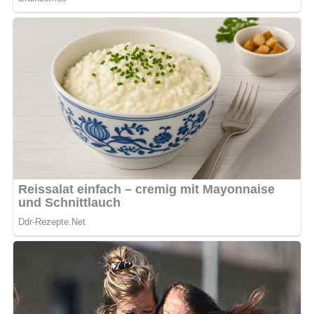
Das Rindfleisch in einem großen Topf mit 2 Litern
Wasser und Salz zum Kochen bringen und garen.
Die roten Rüben, das Suppengrün und die Zwiebel
schälen und in Scheiben schneiden. Diese Zutaten in
etwas Brühe halb gar dünsten.
Das gehackte Weißkraut, Essig und Zucker hinzufügen
und nach Wunsch ein Lorbeerblatt beigeben.
Die Gemüse mit der Fleischbrühe bedecken und alles
garen, bis das Gemüse weich ist.
Zum Schluss die in Scheiben geschnittenen Tomaten
oder Tomatenmark hinzufügen.
Mit Salz und Pfeffer abschmecken.
Das in Scheiben geschnittene Fleisch und den
geräucherten Schinken als Einlage in die Suppe geben.
Optional können Scheiben von Wiener Würstchen oder
eine andere Wurstsorte hinzugefügt werden.
Die saure Sahne erst beim Servieren auf die Teller
geben.