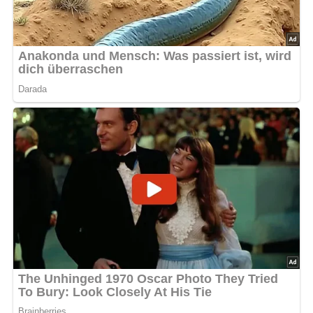
Salz nach Geschmack
300 g rote Rüben
200 g Wurzelgemüse (Suppengrün)
1 Zwiebel
200 g Weißkraut
1 EL Essig
1 EL Zucker
100 g Tomaten
Pfeffer nach Geschmack
125 g geräucherter Schinken
1/8 Liter saure Sahne
Kennst du schon unser tolles DDR-Quiz?
Was weißt du
noch alles über die DDR?
Teste dein Wissen jetzt!
Zubereitung