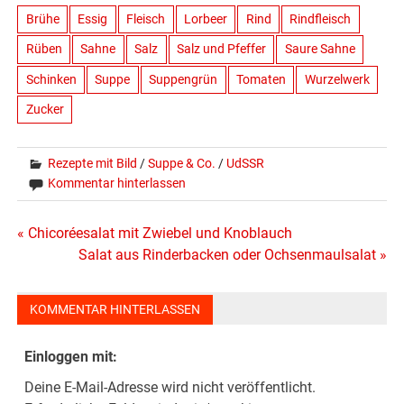
Brühe
Essig
Fleisch
Lorbeer
Rind
Rindfleisch
Rüben
Sahne
Salz
Salz und Pfeffer
Saure Sahne
Schinken
Suppe
Suppengrün
Tomaten
Wurzelwerk
Zucker
Rezepte mit Bild
/
Suppe & Co.
/
UdSSR
Kommentar hinterlassen
Beitragsnavigation
« Chicoréesalat mit Zwiebel und Knoblauch
Salat aus Rinderbacken oder Ochsenmaulsalat »
KOMMENTAR HINTERLASSEN
Einloggen mit:
Deine E-Mail-Adresse wird nicht veröffentlicht.