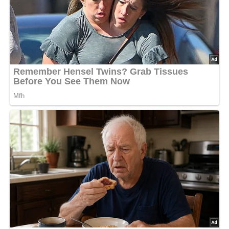
Zubereitungszeit
Vorbereitungszeit:
20 Minuten
Zubereitungszeit:
60 Minuten
Gesamtzeit:
80 Minuten
Schwierigkeitsgrad
Leicht – Die Zubereitung ist unkompliziert und auch für
Anfänger geeignet, da alle Schritte einfach
nachvollziehbar sind.
Benötigte Küchenutensilien
Großer Kochtopf – für das Garen von Fleisch und