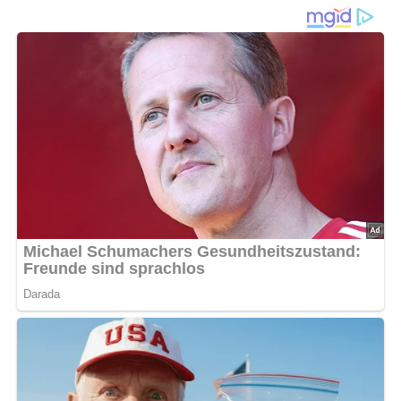
Borschtsch
ist mehr als nur eine Suppe; es ist eine
Tradition
, die tief in den Küchen Osteuropas verwurzelt ist.
Dieses herzhafte Gericht stammt ursprünglich aus der
Ukraine und wird in verschiedenen Variationen in ganz
Osteuropa genossen, einschließlich der ehemaligen
UdSSR. Die Basis aus roten Rüben verleiht dem
Borschtsch seine charakteristische Farbe und einen
einzigartigen, leicht süßlichen Geschmack. Diese Suppe
ist nicht nur lecker, sondern auch sehr nahrhaft – perfekt,
um Körper und Seele an kalten Tagen zu wärmen.
Mit seinen kräftigen Aromen und der Vielzahl an frischen
Zutaten eignet sich Borschtsch hervorragend als
Hauptgericht
oder Vorspeise. Die Kombination aus
Fleisch, Gemüse und einer sauren Note durch saure Sahne
macht ihn besonders vielschichtig im Geschmack. Viele
Familien haben ihre eigene Variante des Rezepts, und oft
werden Rezepte über Generationen weitergegeben, was