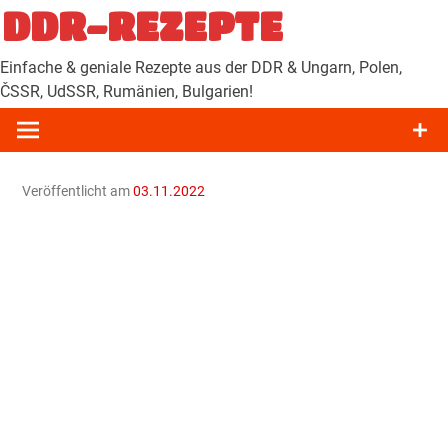
Zum
DDR-REZEPTE
Inhalt
springen
Einfache & geniale Rezepte aus der DDR & Ungarn, Polen,
ČSSR, UdSSR, Rumänien, Bulgarien!
Veröffentlicht am
03.11.2022