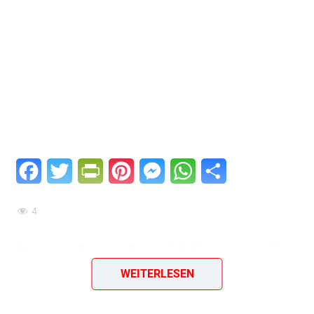
Facebook
Twitter
PrintFriendly
Pinterest
Messenger
WhatsApp
Teilen
4
Borschtsch – Wärmende
WEITERLESEN
Suppe aus Osteuropa