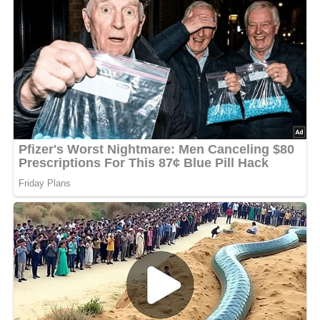
Anzahl der Portionen
Dieses Rezept ergibt etwa 4-6 Portionen. Wenn du für
mehr oder weniger Personen kochst, passe die Zutaten
entsprechend an.
Zutaten
375 g Rindfleisch
2 Liter Wasser