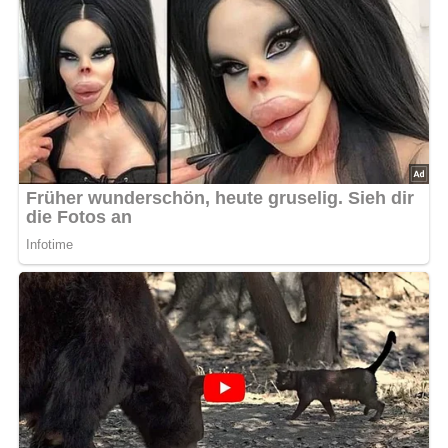
Tipps für Diabetiker
Für eine diabetikerfreundliche Variante kannst du den
Zucker durch eine Prise Erythrit ersetzen. Auch die Menge
an saurer Sahne kann reduziert werden, um die
Kalorienmenge gering zu halten.
Rezepttipps:
Versuche, die Suppe einen Tag im Voraus
zuzubereiten, damit sich die Aromen voll entfalten
können. Falls gewünscht, können auch Kartoffeln oder
ein hartgekochtes Ei zur Suppe hinzugefügt werden,
um sie noch reichhaltiger zu machen.
Nach: Wir kochen gut, Verlag für die Frau Leipzig, DDR
Pin mich auf Pinterest