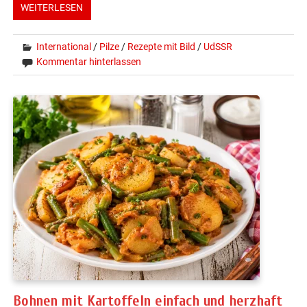
WEITERLESEN
International
/
Pilze
/
Rezepte mit Bild
/
UdSSR
Kommentar hinterlassen
Bohnen mit Kartoffeln einfach und herzhaft