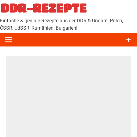
Zum
DDR-REZEPTE
Inhalt
springen
Einfache & geniale Rezepte aus der DDR & Ungarn, Polen,
ČSSR, UdSSR, Rumänien, Bulgarien!