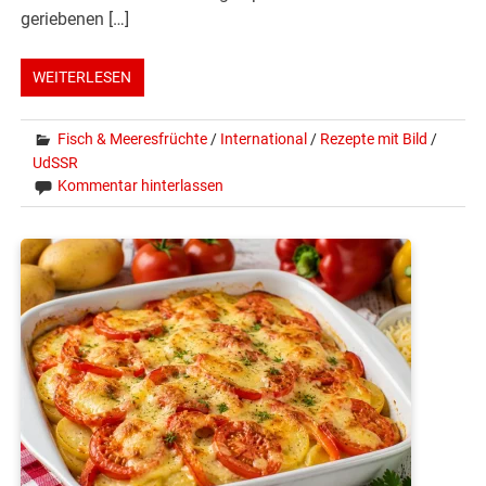
geriebenen […]
WEITERLESEN
Fisch & Meeresfrüchte
/
International
/
Rezepte mit Bild
/
UdSSR
Kommentar hinterlassen