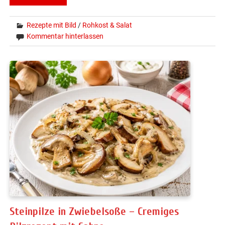
Rezepte mit Bild
/
Rohkost & Salat
Kommentar hinterlassen
Steinpilze in Zwiebelsoße – Cremiges