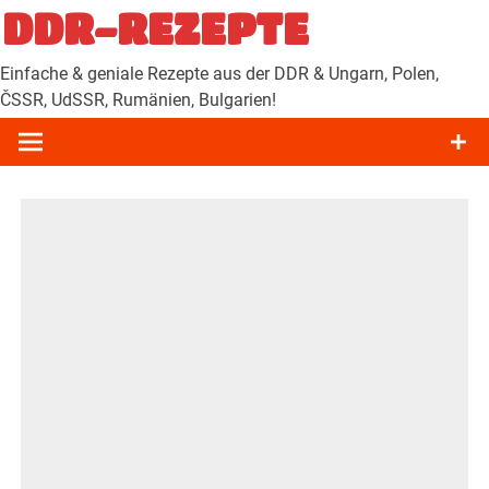
Zum
DDR-REZEPTE
Inhalt
springen
Einfache & geniale Rezepte aus der DDR & Ungarn, Polen,
ČSSR, UdSSR, Rumänien, Bulgarien!