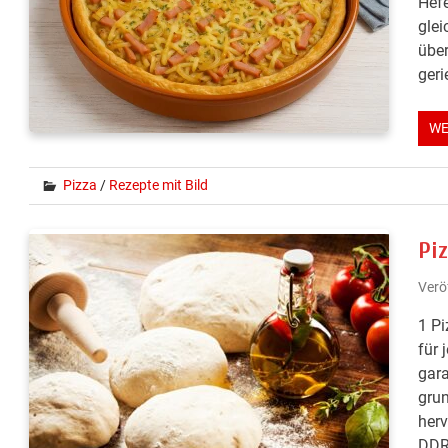
Hefe
glei
über
geri
WE
Pizza
/
Rezepte mit Bild
Pi
Verö
1 Pi
für 
gara
grun
herv
DDR