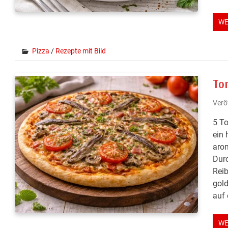
WE
Pizza
/
Rezepte mit Bild
To
Verö
5 To
ein 
arom
Dur
Reib
gold
auf 
WE