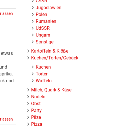
ČSSR
Jugoslawien
rlassen
Polen
Rumänien
UdSSR
Ungarn
Sonstige
Kartoffeln & Klöße
d etwas
Kuchen/Torten/Gebäck
m
Kuchen
 und
Torten
aprika,
Waffeln
ack und
Milch, Quark & Käse
Nudeln
Obst
Party
Pilze
rlassen
Pizza