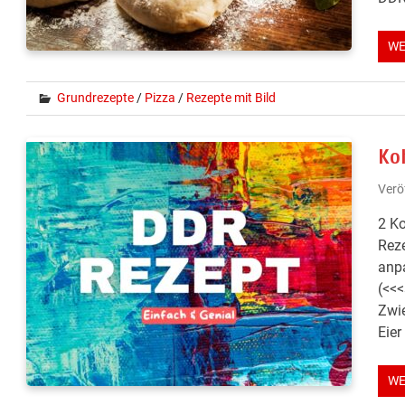
WE
Grundrezepte
/
Pizza
/
Rezepte mit Bild
Ko
Verö
2 Ko
Reze
anpa
(<<<
Zwie
Eier
WE