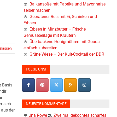
Balkansoße mit Paprika und Mayonnaise
selber machen
Gebratener Reis mit Ei, Schinken und
Erbsen
Erbsen in Minzbutter – Frische
Gemüsebeilage mit Kräutern
Überbackene Honigmöhren mit Gouda
einfach zubereiten
rlassen
Grüne Wiese – Der Kult-Cocktail der DDR
FOLGE UNS!
e Basis
 dir
ar
r sich
NEUESTE KOMMENTARE
 aus der
Una Rowe
zu
Zweimal gekochtes scharfes