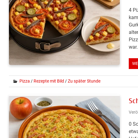
4 Pi
kam 
Gurk
alte
Pizz
war.
WE
Pizza
/
Rezepte mit Bild
/
Zu später Stunde
Sch
Verö
0 Sc
etwa