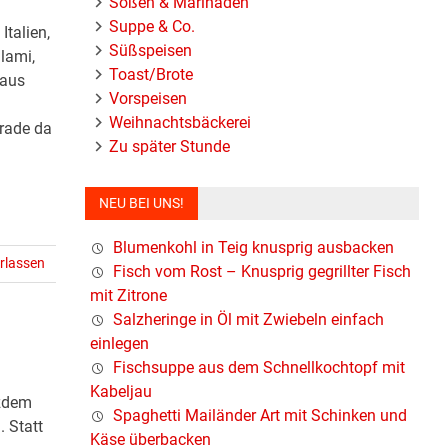
Soßen & Marinaden
Suppe & Co.
talien,
Süßspeisen
lami,
Toast/Brote
 aus
Vorspeisen
Weihnachtsbäckerei
erade da
Zu später Stunde
NEU BEI UNS!
Blumenkohl in Teig knusprig ausbacken
rlassen
Fisch vom Rost – Knusprig gegrillter Fisch
mit Zitrone
Salzheringe in Öl mit Zwiebeln einfach
einlegen
Fischsuppe aus dem Schnellkochtopf mit
Kabeljau
tzdem
Spaghetti Mailänder Art mit Schinken und
. Statt
Käse überbacken