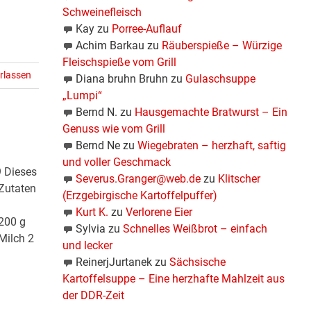
Schweinefleisch
Kay
zu
Porree-Auflauf
Achim Barkau
zu
Räuberspieße – Würzige
Fleischspieße vom Grill
rlassen
Diana bruhn Bruhn
zu
Gulaschsuppe
„Lumpi“
Bernd N.
zu
Hausgemachte Bratwurst – Ein
Genuss wie vom Grill
Bernd Ne
zu
Wiegebraten – herzhaft, saftig
und voller Geschmack
 Dieses
Severus.Granger@web.de
zu
Klitscher
 Zutaten
(Erzgebirgische Kartoffelpuffer)
Kurt K.
zu
Verlorene Eier
 200 g
Sylvia
zu
Schnelles Weißbrot – einfach
Milch 2
und lecker
ReinerjJurtanek
zu
Sächsische
Kartoffelsuppe – Eine herzhafte Mahlzeit aus
der DDR-Zeit