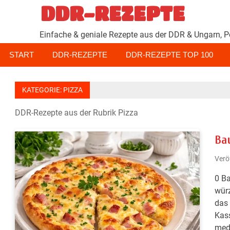
Zum
DDR-REZEPTE
Inhalt
springen
Einfache & geniale Rezepte aus der DDR & Ungarn, P
START
DDR-REZEPTE
DDR-REZEPTE TOP 100
KATEGORIE:
PIZZA
DDR-Rezepte aus der Rubrik Pizza
Ba
Verö
0 Ba
würz
das 
Kass
medi