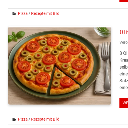
Pizza
/
Rezepte mit Bild
Ol
Verö
8 Ol
Krea
selb
eine
Sal
eine
WE
Pizza
/
Rezepte mit Bild