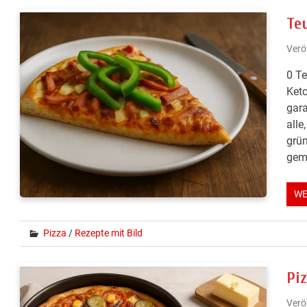
Te
Verö
0 Te
Ketc
gara
alle
grün
gema
WE
Pizza
/
Rezepte mit Bild
Pi
Verö