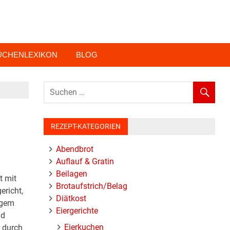
ÜCHENLEXIKON
BLOG
REZEPT-KATEGORIEN
Abendbrot
Auflauf & Gratin
Beilagen
t mit
Brotaufstrich/Belag
ericht,
Diätkost
igem
Eiergerichte
nd
Eierkuchen
r durch