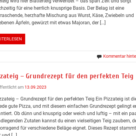
teig wird hier Blätterteig verwendet – das spart Zeit und sorgt
chzeitig für eine herrlich knusprige Basis. Der Belag ist eine
raschende, herzhafte Mischung aus Wurst, Käse, Zwiebeln und
ebenen Äpfeln, gewürzt mit etwas Majoran, der […]
ITERLESEN
Kommentar hinte
zzateig – Grundrezept für den perfekten Teig
ffentlicht am
13.09.2023
zzateig – Grundrezept für den perfekten Teig Ein Pizzateig ist di
jede gute Pizza, und mit diesem einfachen Grundrezept gelingt er
ntiert. Ob dünn und knusprig oder weich und luftig – mit ein pa
dlegenden Zutaten kannst du einen vielseitigen Teig zaubern, de
orragend für verschiedene Beläge eignet. Dieses Rezept stammt
 und […]