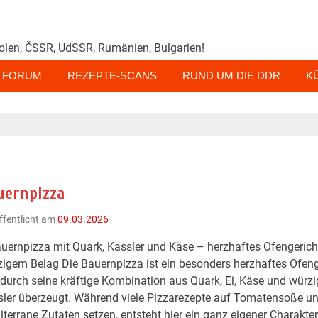
olen, ČSSR, UdSSR, Rumänien, Bulgarien!
FORUM
REZEPTE-SCANS
RUND UM DIE DDR
K
uernpizza
ffentlicht am
09.03.2026
uernpizza mit Quark, Kassler und Käse – herzhaftes Ofengerich
igem Belag Die Bauernpizza ist ein besonders herzhaftes Ofeng
durch seine kräftige Kombination aus Quark, Ei, Käse und würz
ler überzeugt. Während viele Pizzarezepte auf Tomatensoße u
terrane Zutaten setzen, entsteht hier ein ganz eigener Charakte