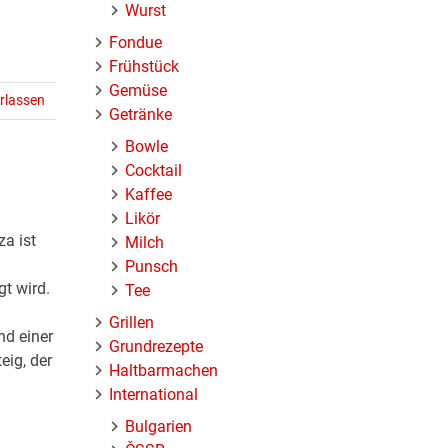
Wurst
Fondue
Frühstück
Gemüse
rlassen
Getränke
Bowle
Cocktail
Kaffee
Likör
a ist
Milch
Punsch
t wird.
Tee
Grillen
nd einer
Grundrezepte
eig, der
Haltbarmachen
International
Bulgarien