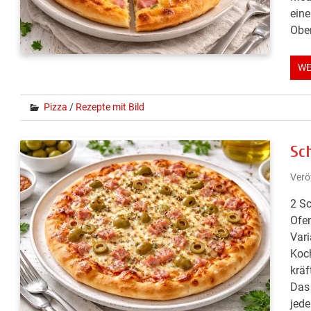
eine
Ober
WE
Pizza
/
Rezepte mit Bild
Sc
Verö
2 Sc
Ofen
Vari
Koch
kräf
Das 
jede