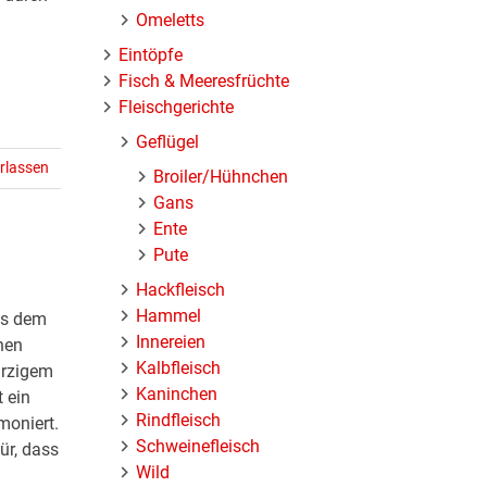
Omeletts
Eintöpfe
Fisch & Meeresfrüchte
Fleischgerichte
Geflügel
rlassen
Broiler/Hühnchen
Gans
Ente
Pute
Hackfleisch
Hammel
us dem
Innereien
hen
Kalbfleisch
ürzigem
Kaninchen
 ein
Rindfleisch
moniert.
Schweinefleisch
ür, dass
Wild