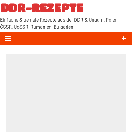
Zum
DDR-REZEPTE
Inhalt
springen
Einfache & geniale Rezepte aus der DDR & Ungarn, Polen,
ČSSR, UdSSR, Rumänien, Bulgarien!