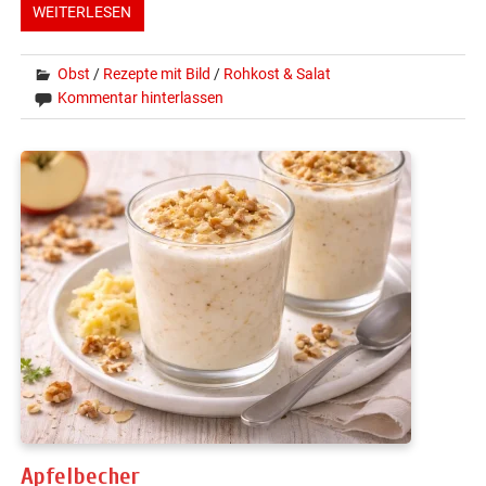
WEITERLESEN
Obst
/
Rezepte mit Bild
/
Rohkost & Salat
Kommentar hinterlassen
Apfelbecher