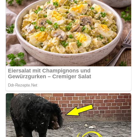
Benötigte Küchenutensilien
Schneidebrett und Messer – zum Würfeln der
Jagdwurst und Gurken sowie zum Hacken der
Zwiebeln und des Schnittlauchs
Schüssel – zum Vermischen der Zutaten
Löffel – zum Verrühren der Mayonnaise mit den
restlichen Zutaten
Aufbewahrung & Haltbarkeit
Der Herrensalat kann im Kühlschrank bis zu 2 Tage
aufbewahrt werden. Vor dem Servieren sollte er gut
durchgezogen sein, damit die Aromen besser zur Geltung
kommen.