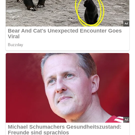
Nährwerte
Pro 100 g (bei 1000 g Gesamtmenge):
Kalorien: ca. 300 kcal
Eiweiß: 8 g
Fett: 28 g
Kohlenhydrate: 3 g
Tipps für Diabetiker
Verwende fettarme Mayonnaise, um den Fettgehalt zu
reduzieren. Die Gewürzgurken liefern Ballaststoffe, die für
eine ausgewogene Ernährung gut sind. Dazu passt
frisches Vollkornbrot.
Rezepttipps:
Der Herrensalat lässt sich auch gut mit