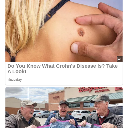
Zutaten für den Herrensalat
400 g Jagdwurst, gewürfelt
150 g Gewürzgurken, gewürfelt
100 g Zwiebeln, fein gehackt
50 g Schnittlauch, fein gehackt
300 g Mayonnaise
Worcestersauce (nach Geschmack)
Salz (nach Geschmack)
Abonniere jetzt unseren Newsletter!
Kein Spam, kein Bullshit, keine Weitergabe deiner Mailadresse an Dritte!