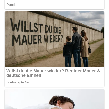
einem Spritzer Zitronensaft oder einer Prise
Paprikapulver verfeinern. Je länger der Salat
durchzieht, desto intensiver wird der Geschmack.
Serviere ihn mit frischen Brötchen oder knusprigem
Brot.
Nach: Feine Salate und pikante Spezialitäten, VEB Fachbuchverlag Leipzig, DDR, 1985
Bild für dein Pinterest-Board