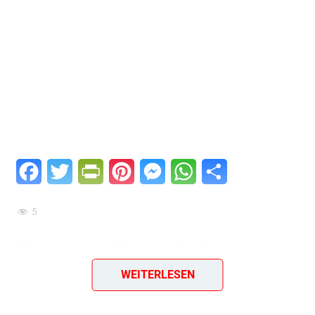
Facebook
Twitter
PrintFriendly
Pinterest
Messenger
WhatsApp
Teilen
5
Herrensalat – Sehr
WEITERLESEN
pikanter Fleischsalat