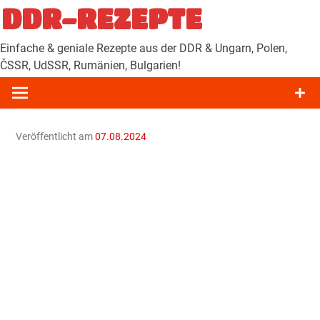
Zum
DDR-REZEPTE
Inhalt
springen
Einfache & geniale Rezepte aus der DDR & Ungarn, Polen,
ČSSR, UdSSR, Rumänien, Bulgarien!
Veröffentlicht am
07.08.2024