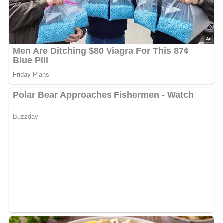
Zubereitung des Herrensalats
Die Jagdwurst und die Gewürzgurken in kleine Würfel
schneiden.
Zwiebeln und Schnittlauch fein hacken.
Alle Zutaten in einer Schüssel mit der Mayonnaise
vermischen, bis alles gut verteilt ist.
Mit Worcestersauce und Salz abschmecken, je nach
gewünschtem Geschmack.
Den Salat vor dem Servieren etwas durchziehen lassen,
damit die Aromen sich gut entfalten.
Zubereitungszeit
Vorbereitungszeit
15 Minuten
Gesamtzeit
15 Minuten