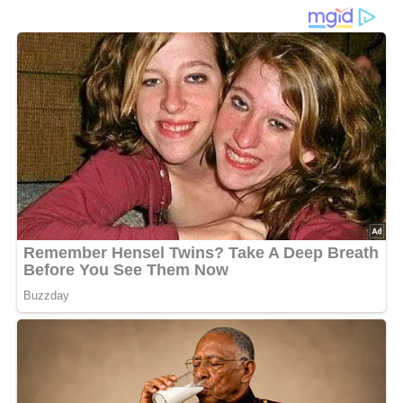
Herrensalat
, auch als „Herrenhäuser Fleischsalat“
bekannt, war in der DDR eine beliebte, kräftig-würzige
Salatvariation. Dieser
pikante Fleischsalat
war ideal als
Brotaufstrich oder als Beilage zu frischem Brot und
Brötchen. Mit seiner würzigen Kombination aus
Jagdwurst
,
Gewürzgurken
,
Zwiebeln
und
Schnittlauch
passt der Herrensalat perfekt zu einer deftigen Mahlzeit.
In der DDR-Küche war er besonders beliebt, da er einfach
zuzubereiten und vielseitig anpassbar war.
Die Mischung aus cremiger
Mayonnaise
und einem
Hauch von
Worcestersauce
macht diesen Salat zu einem
kräftigen und würzigen Highlight. Ob für den Alltag oder
als Snack für Gäste – der Herrensalat ist immer eine gute
Wahl.