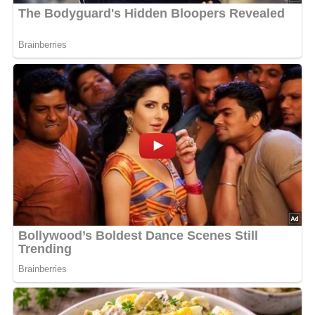
Worcestersoße marinieren. Einige Stunden zugedeckt
im Kühlschrank ziehen lassen.
Die marinierten Steaks abtropfen lassen und in heißer
Margarine rasch auf beiden Seiten braten, bis sie innen
noch rosa sind.
Die Aprikosen in kleine Würfel schneiden und zu den
Steaks in die Pfanne geben. Kurz im Bratfett erhitzen
und mit Worcestersoße abschmecken.
Die Kaffeesahne mit etwas Mehl verrühren und zu den
Steaks geben. Alles kurz aufkochen lassen, vom Feuer
nehmen und servieren.
Serviere die Rehsteaks in Aprikosensahne mit Reis,
Kartoffelpüree und frischen Salaten.
Abonniere jetzt unseren Newsletter!