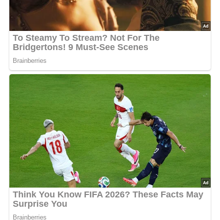
und vor dem erneuten Verzehr einfach erwärmt werden.
Küchenutensilien
Pfanne
Kochlöffel
Tipps zum Rezept
Achte darauf, die Steaks nicht zu lange zu braten,
damit sie zart und saftig bleiben.
Verwende frische Aprikosen, wenn sie saisonal
verfügbar sind, für ein intensiveres Aroma.
Experimentiere mit verschiedenen Gewürzen für die
Marinade, um deinen persönlichen Geschmack zu
treffen.