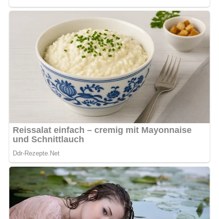
Variationen des Rezepts
Statt Reh kannst du auch Hähnchen- oder
Schweinesteaks verwenden, je nach Vorliebe und
Verfügbarkeit.
Verfeinere die Sauce mit frischen Kräutern wie
Thymian oder Rosmarin für zusätzliches Aroma.
Schwierigkeitsgrad des Rezepts
Mittel
Genieße diese marinierten Rehsteaks in Aprikosensahne
als elegantes Hauptgericht und lasse dich von den
delikaten Aromen dieses Gerichts verzaubern. Perfekt für
festliche Anlässe oder einfach nur, um deinen Gaumen zu
verwöhnen und deine Sinne zu verwöhnen.