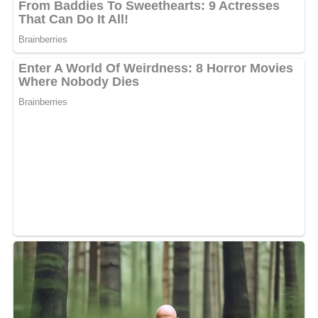
[Nach: Die besten Rezepte aus der Fernsehküche, © VEB Fachbuchverlag Leipzig,
1989]
Jetzt Sterne vergeben – Rezept
bewerten