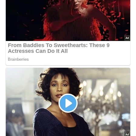
600 g Rehrücken oder -keule (ausgelöst)
100 g Margarine
1 Eßlöffel Öl
150 g Aprikosen (aus der Dose oder tiefgekühlt)
1/4 Liter Kaffeesahne
1 Teelöffel Mehl
1 Zitrone
Salz
Pfeffer
Worcestersoße
Zubereitung der Marinierten
Rehsteaks in Aprikosensahne
Das ausgelöste Fleisch in kleine Steaks schneiden,
leicht klopfen und mit Salz, Pfeffer, Zitronensaft und