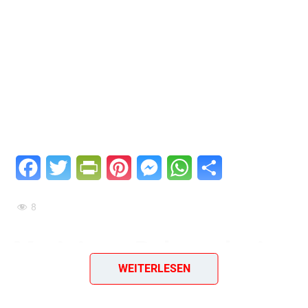
Facebook
Twitter
PrintFriendly
Pinterest
Messenger
WhatsApp
Teilen
8
Marinierte Rehsteaks in
WEITERLESEN
Aprikosensahne