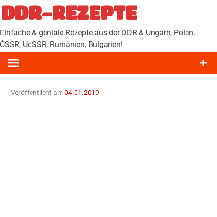
Zum
DDR-REZEPTE
Inhalt
springen
Einfache & geniale Rezepte aus der DDR & Ungarn, Polen,
ČSSR, UdSSR, Rumänien, Bulgarien!
Veröffentlicht am
04.01.2019