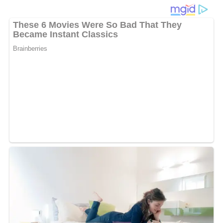
Marinierte Rehsteaks in Aprikosensahne
waren in der
DDR eine geschätzte Delikatesse und stehen auch heute
noch für raffinierten Genuss. Dieses Rezept kombiniert
zarte Rehsteaks mit einer delikaten Aprikosensahnesauce,
die mit einer leichten Zitronennote und einem Hauch von
Worcestersoße verfeinert ist. Ein Festmahl für besondere
Anlässe oder einfach nur, um sich selbst zu verwöhnen.