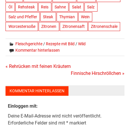
Öl
Rehsteak
Reis
Sahne
Salat
Salz
Salz und Pfeffer
Steak
Thymian
Wein
Worcestersoße
Zitronen
Zitronensaft
Zitronenschale
Fleischgerichte
/
Rezepte mit Bild
/
Wild
Kommentar hinterlassen
Beitragsnavigation
« Rehrücken mit feinen Kräutern
Finnische Hirschröllchen »
KOMMENTAR HINTERLASSEN
Einloggen mit:
Deine E-Mail-Adresse wird nicht veröffentlicht.
Erforderliche Felder sind mit
*
markiert