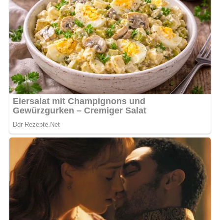
Kein Spam, kein Bullshit, keine Weitergabe deiner Mailadresse an Dritte!
Nährwertangaben (pro Portion)
Kalorien: 450 kcal
Kohlenhydrate: 20 g
Fett: 25 g
Eiweiß: 35 g
Zubereitungszeit
30 Minuten (plus Marinierzeit)
Haltbarkeit und Aufbewahrung
Reste können im Kühlschrank bis zu 2 Tage aufbewahrt