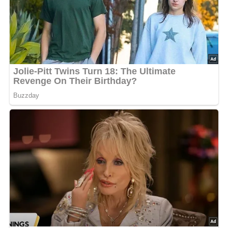
eine Teighälfte mit dem Rührlöffel gut einarbeiten. Der
helle und der dunkle Teig werden nun abwechselnd in die
Form gefüllt. Bei Mittelhitze in etwa einer Stunde
ausbacken. Wird der Kuchen nach dem Erkalten
aufgeschnitten, ist er von Schokoladestreifen durchzogen.
Apfel- oder Pflaumenkuchen
Für ein mittelgroßes Blech wird nur die Hälfte des
Grundteiges gebraucht. 1 bis 1 1/2 kg Äpfel schälen und
in Schnitze schneiden. Den Teig auf ein gefettetes
Backblech streichen, mit feinen Semmelbröseln dünn
bestreuen und die Apfelschnitze auflegen. Bei Mittelhitze
etwa 30-40 Minuten backen, mit Zucker bestreuen. Für
einen Pflaumenkuchen werden entsteinte, geviertelte
Pflaumen mit der Schnittseite nach oben aufgelegt. Diese
Obstkuchen können auch in einer großen Rundform
gebacken werden.