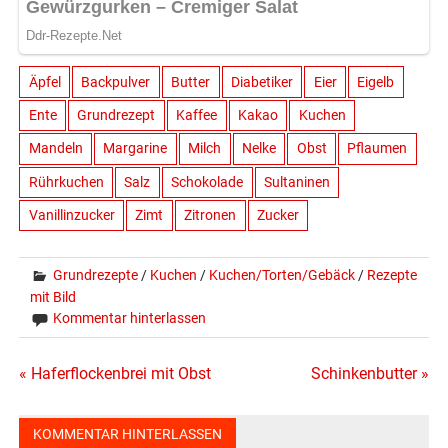
Äpfel
Backpulver
Butter
Diabetiker
Eier
Eigelb
Ente
Grundrezept
Kaffee
Kakao
Kuchen
Mandeln
Margarine
Milch
Nelke
Obst
Pflaumen
Rührkuchen
Salz
Schokolade
Sultaninen
Vanillinzucker
Zimt
Zitronen
Zucker
Grundrezepte
/
Kuchen
/
Kuchen/Torten/Gebäck
/
Rezepte
mit Bild
Kommentar hinterlassen
Beitragsnavigation
« Haferflockenbrei mit Obst
Schinkenbutter »
KOMMENTAR HINTERLASSEN