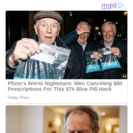
Rührkuchen
Willkommen in der Backstube der DDR! Hier ist ein Rezept,
das dich zurück in die guten alten Zeiten führt: Der
Grundteig für Backpulver- oder Rührkuchen
.
Ursprünglich aus dem Jahr 1961, ist dieses Rezept ein
wahrer DDR-Klassiker, der nun neu entdeckt werden kann.
Pin mich!
Teile dieses vielseitige Rezept auf Pinterest oder
Facebook und lass auch deine Freunde die Backtradition
der DDR erleben!