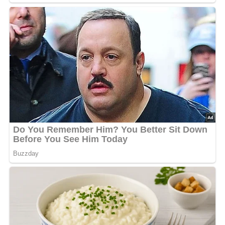
Nährwertangaben (pro Portion):
Nährstoff
Menge
Kalorien
290 kcal
Kohlenhydrate
43 g
Fett
10 g
Eiweiß
7 g
Haltbarkeit und Aufbewahrung:
Der Kuchen hält sich gut
abgedeckt bei Raumtemperatur für 2-3 Tage. Für längere
Haltbarkeit im Kühlschrank aufbewahren.
Küchenutensilien: