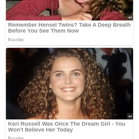
Und so wird der Grundteig für
Backpulver- oder Rührkuchen
gemacht
Das Fett sahnig rühren, nach und nach den Zucker
dazugeben und 5 Minuten weiterrühren.
Dann die Eigelb nach und nach daruntermischen und
weitere 10 Minuten rühren.
Jetzt kommen die Gewürze und löffelweise das
gesiebte Mehl sowie Milch, soweit notwendig.
Das letzte Mehl mit dem Backpulver einsieben, gut
verrühren und, wenn der Teig schwer vom Löffel fällt
und glatt und sahnig ist, das zu steifem Schnee
geschlagene Eiweiß locker einmischen.
Den Teig in die vorbereitete Form füllen und bei
Mittelhitze in etwa einer Stunde goldbraun ausbacken.