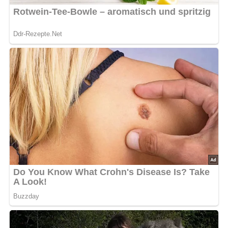
Anzahl der Portionen:
Für eine große Kuchenform oder
ein mittelgroßes Blech
Diese Zutaten brauchen wir für
den Grundteig für Backpulver-
oder Rührkuchen
Menge
Zutaten