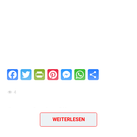
Facebook
Twitter
PrintFriendly
Pinterest
Messenger
WhatsApp
Teilen
4
Grundteig für
WEITERLESEN
Backpulver- oder