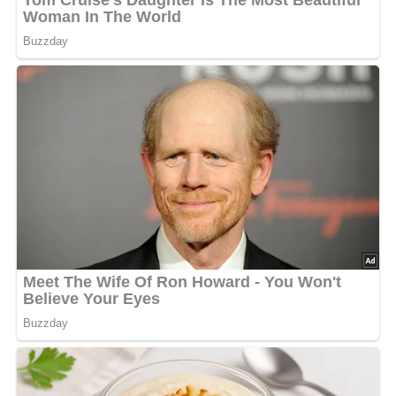
Tipps für Diabetiker:
Achte auf die Zuckermenge und
wähle gegebenenfalls eine alternative Süße wie Stevia.
Beachte auch die Portionsgröße, um den
Blutzuckerspiegel stabil zu halten.
Fazit:
Mit diesem Grundteig für Backpulver- oder
Rührkuchen aus der DDR hast du eine solide Basis für
viele köstliche Kreationen. Ob Marmorkuchen,
Apfelkuchen oder Rosinenkuchen – hier sind der
Kreativität keine Grenzen gesetzt! Gönn dir ein Stück
Nostalgie und genieße diesen DDR-Klassiker in neuem
Glanz!
Pin mich!