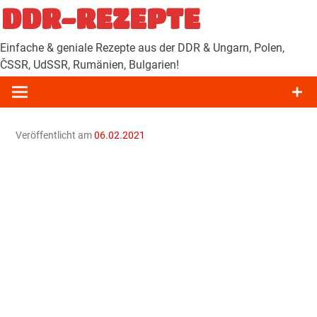
Zum
DDR-REZEPTE
Inhalt
springen
Einfache & geniale Rezepte aus der DDR & Ungarn, Polen,
ČSSR, UdSSR, Rumänien, Bulgarien!
Veröffentlicht am
06.02.2021