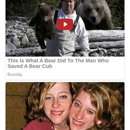
500 g
Mehl
1 Päckchen
Backpulver
125 g
Margarine oder Butter
150 g
Zucker
1 Prise
Salz
Milch oder halb Milch,
1/4 Liter
halb Wasser
das Abgeriebene einer
halben Zitrone oder 1
Vanillinzucker
Päckchen
3
Eier
Lob, Kritik, Fragen oder Anregungen zum Rezept?
Dann hinterlasse doch bitte einen Kommentar am
Ende dieser Seite & auch eine Bewertung!