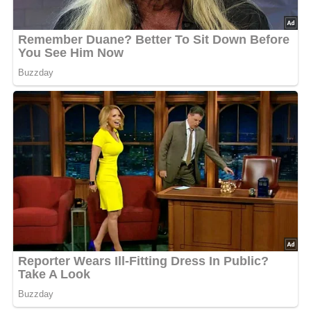
[Nach: Mit Quirl und Kochlöffel, Ein Kochbuch für Jungen und Mädchen, Der Kinderbuchverlag Berlin,
1961]
Jetzt Sterne vergeben – Rezept
bewerten
4.6/5
(9 Bewertung)