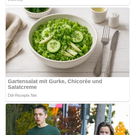
Abonniere jetzt unseren Newsletter!
Kein Spam, kein Bullshit, keine Weitergabe deiner Mailadresse an Dritte!
Abwandlungen des
Grundrezeptes
Marmorkuchen
Der fertige Teig wird in zwei Hälften geteilt. 30 bis 50 g
Kakao mit 2 Eßlöffel Zucker und zwei bis drei Eßlöffel
Milch zu einem dicken Brei rühren und diesen Brei in die