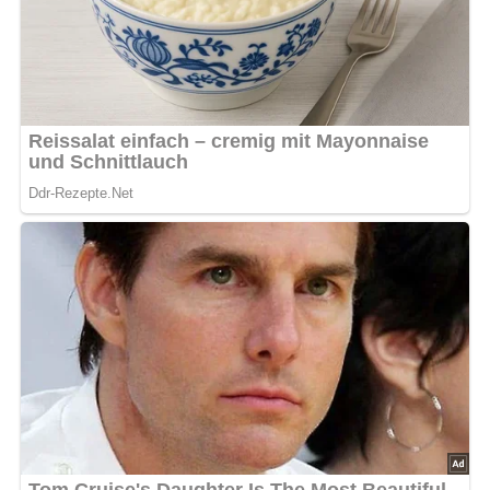
Messer
Schüssel
Rührgerät
Kuchenform
Getränke und Beilagen:
Genieße den Kuchen mit einer
Tasse Kaffee oder Tee als Nachmittagssnack oder
serviere ihn als Dessert mit einer Kugel Vanilleeis.
Informationen zu den Zutaten:
Mehl:
Die Basis des Kuchenteigs, liefert Kohlenhydrate
und sorgt für die richtige Konsistenz.
Eier:
Binden den Teig zusammen und sorgen für
Lockerheit.
Margarine oder Butter:
Verleiht dem Kuchen
Geschmack und eine saftige Textur.