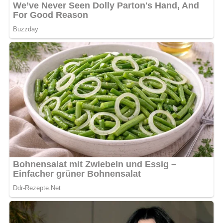
Rosinenkuchen
150 g Sultaninen oder Rosinen werden gewaschen,
abgetropft, getrocknet und mit ein wenig Mehl bestäubt.
Vor dem Eischnee mit dem Grundteig mischen, in die
Form füllen, in den Ofen schieben und in etwa einer
Stunde ausbacken.
Zitronenkuchen
Man erhöht die Zuckerbeigabe des Grundteiges auf 200 g,
mischt das Abgeriebene einer Zitrone und den Saft von 2
großen oder 3 kleinen Zitronen mit ein. (Die
Flüssigkeitszugabe muß dann entsprechend verringert
werden!) Mit
Zuckerglasur
überziehen.
Würziger Mandelkuchen