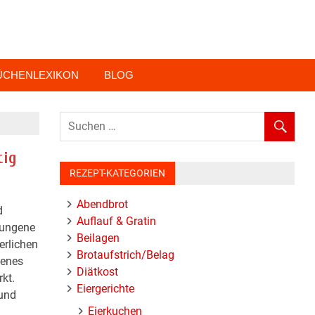
ÜCHENLEXIKON
BLOG
tig
REZEPT-KATEGORIEN
Abendbrot
d
Auflauf & Gratin
lungene
Beilagen
erlichen
Brotaufstrich/Belag
genes
Diätkost
kt.
Eiergerichte
 und
Eierkuchen