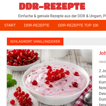
Zum
DDR-REZEPTE
Inhalt
springen
Einfache & geniale Rezepte aus der DDR & Ungarn, P
START
DDR-REZEPTE
DDR-REZEPTE TOP 100
SCHLAGWORT:
VANILLINZUCKER
Jo
Verö
2 Jo
erfr
Komb
Note
Dess
Durc
fein