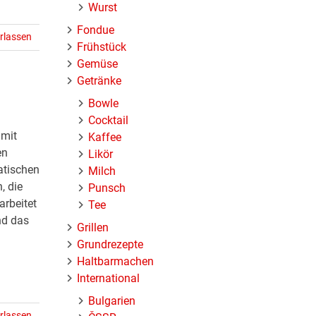
Wurst
Fondue
rlassen
Frühstück
Gemüse
Getränke
Bowle
Cocktail
 mit
Kaffee
en
Likör
atischen
Milch
, die
Punsch
rbeitet
Tee
nd das
Grillen
Grundrezepte
Haltbarmachen
International
Bulgarien
rlassen