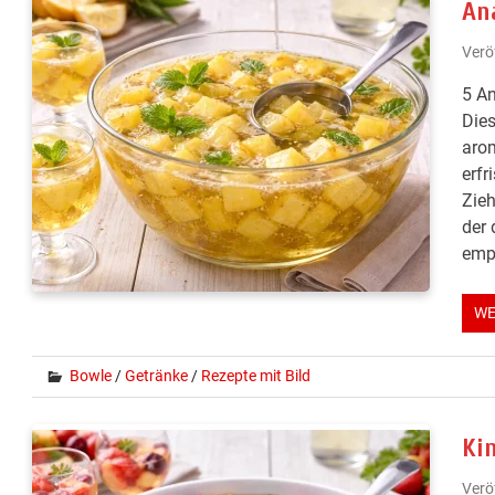
An
Verö
5 An
Dies
aro
erfr
Zieh
der 
empf
WE
Bowle
/
Getränke
/
Rezepte mit Bild
Ki
Verö