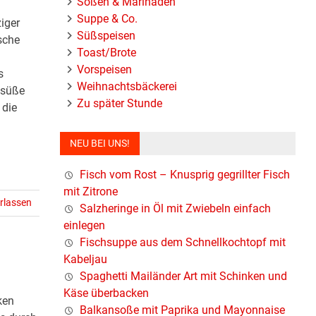
Soßen & Marinaden
Suppe & Co.
iger
Süßspeisen
sche
Toast/Brote
Vorspeisen
s
Weihnachtsbäckerei
tsüße
Zu später Stunde
 die
NEU BEI UNS!
Fisch vom Rost – Knusprig gegrillter Fisch
mit Zitrone
rlassen
Salzheringe in Öl mit Zwiebeln einfach
einlegen
Fischsuppe aus dem Schnellkochtopf mit
Kabeljau
Spaghetti Mailänder Art mit Schinken und
Käse überbacken
ken
Balkansoße mit Paprika und Mayonnaise