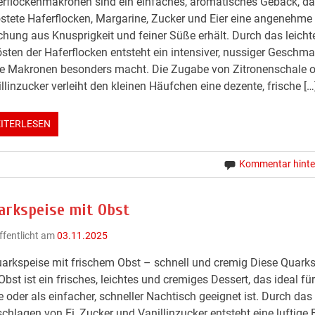
rflockenmakronen sind ein einfaches, aromatisches Gebäck, da
stete Haferflocken, Margarine, Zucker und Eier eine angenehme
hung aus Knusprigkeit und feiner Süße erhält. Durch das leicht
sten der Haferflocken entsteht ein intensiver, nussiger Geschma
e Makronen besonders macht. Die Zugabe von Zitronenschale o
llinzucker verleiht den kleinen Häufchen eine dezente, frische […
ITERLESEN
Kommentar hinte
arkspeise mit Obst
ffentlicht am
03.11.2025
arkspeise mit frischem Obst – schnell und cremig Diese Quark
Obst ist ein frisches, leichtes und cremiges Dessert, das ideal f
 oder als einfacher, schneller Nachtisch geeignet ist. Durch das
chlagen von Ei, Zucker und Vanillinzucker entsteht eine luftige 