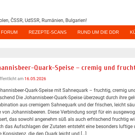
olen, ČSSR, UdSSR, Rumänien, Bulgarien!
FORUM
REZEPTE-SCANS
RUND UM DIE DDR
K
hannisbeer-Quark-Speise – cremig und fruch
ffentlicht am
16.05.2026
hannisbeer-Quark-Speise mit Sahnequark – fruchtig, cremig un
ischend Die Johannisbeer-Quark-Speise überzeugt durch ihre ge
ination aus cremigem Sahnequark und der frischen, leicht säu
 von Johannisbeeren. Diese Verbindung sorgt für ein ausgewo
ert, das sowohl angenehm süß als auch erfrischend fruchtig wir
h das Aufschlagen der Zutaten entsteht eine besonders luftige
e Konsistenz, die den Quark leicht und […]