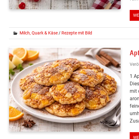
WE
Milch, Quark & Käse
/
Rezepte mit Bild
Ap
Verö
1 Ap
Dies
mit 
arom
fein
umhü
Zus
WE