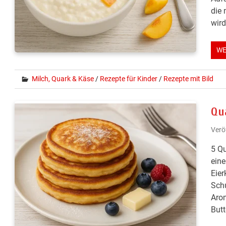
die 
wird
WE
Milch, Quark & Käse
/
Rezepte für Kinder
/
Rezepte mit Bild
Qu
Verö
5 Qu
eine
Eier
Schu
Arom
Butt