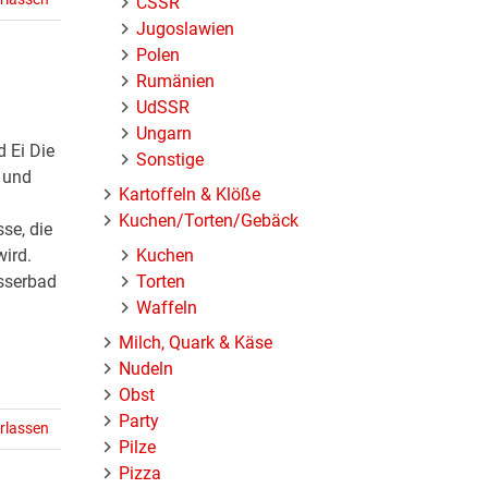
ČSSR
Jugoslawien
Polen
Rumänien
UdSSR
Ungarn
 Ei Die
Sonstige
b und
Kartoffeln & Klöße
Kuchen/Torten/Gebäck
se, die
Kuchen
ird.
Torten
sserbad
Waffeln
Milch, Quark & Käse
Nudeln
Obst
Party
rlassen
Pilze
Pizza