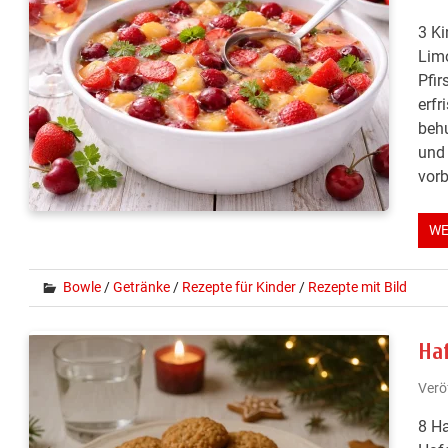
3 Ki
Limo
Pfir
erfr
behu
und 
vorb
WE
Bowle
/
Getränke
/
Rezepte für Kinder
/
Rezepte mit Bild
Ha
Verö
8 Ha