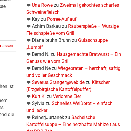
Una Rowe
zu
Zweimal gekochtes scharfes
sse
Schweinefleisch
Kay
zu
Porree-Auflauf
Achim Barkau
zu
Räuberspieße – Würzige
Fleischspieße vom Grill
Diana bruhn Bruhn
zu
Gulaschsuppe
rlassen
„Lumpi“
Bernd N.
zu
Hausgemachte Bratwurst – Ein
Genuss wie vom Grill
Bernd Ne
zu
Wiegebraten – herzhaft, saftig
und voller Geschmack
Severus.Granger@web.de
zu
Klitscher
hen ist
(Erzgebirgische Kartoffelpuffer)
Kurt K.
zu
Verlorene Eier
inem
Sylvia
zu
Schnelles Weißbrot – einfach
es
und lecker
end die
ReinerjJurtanek
zu
Sächsische
Kartoffelsuppe – Eine herzhafte Mahlzeit aus