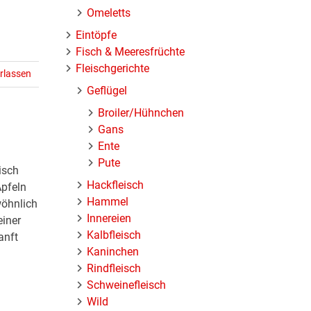
Omeletts
Eintöpfe
Fisch & Meeresfrüchte
Fleischgerichte
rlassen
Geflügel
Broiler/Hühnchen
Gans
Ente
Pute
isch
Hackfleisch
Äpfeln
Hammel
wöhnlich
Innereien
einer
Kalbfleisch
anft
Kaninchen
Rindfleisch
Schweinefleisch
Wild