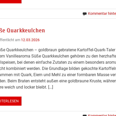
Kommentar hinte
ße Quarkkeulchen
ffentlicht am
12.03.2026
ße Quarkkeulchen – goldbraun gebratene Kartoffel-Quark-Taler
nem Vanillearoma Süße Quarkkeulchen gehören zu den herzhaft
speisen, bei denen einfache Zutaten zu einem besonders arom
cht kombiniert werden. Die Grundlage bilden gekochte Kartoffeln
mmen mit Quark, Eiern und Mehl zu einer formbaren Masse vera
en. Beim Braten entsteht außen eine goldbraune Kruste, währe
re weich und locker bleibt. […]
ITERLESEN
Kommentar hinte