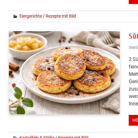
Eiergerichte
/
Rezepte mit Bild
Sü
Verö
2 Sü
fei
Mehl
Geri
zusa
werd
Inne
WE
Kartoffeln & Klöße
/
Rezepte mit Bild