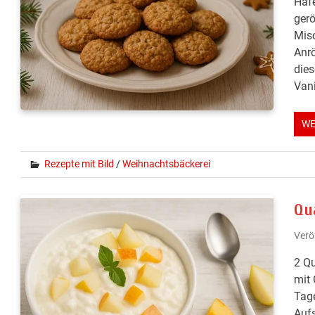
Hafe
gerö
Misc
Anrö
dies
Vani
WE
Rezepte mit Bild
/
Weihnachtsbäckerei
Qu
Verö
2 Qu
mit 
Tage
Aufs