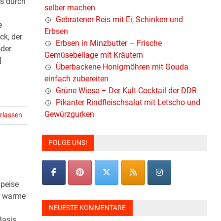
s durch
selber machen
Gebratener Reis mit Ei, Schinken und
e
Erbsen
ck, der
Erbsen in Minzbutter – Frische
der
Gemüsebeilage mit Kräutern
]
Überbackene Honigmöhren mit Gouda
einfach zubereiten
Grüne Wiese – Der Kult-Cocktail der DDR
Pikanter Rindfleischsalat mit Letscho und
Gewürzgurken
rlassen
FOLGE UNS!
speise
ür warme
NEUESTE KOMMENTARE
Basis,