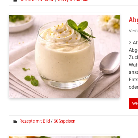
Ab
Verö
2 Ab
Abge
Zuck
Währ
ansc
Ents
oder
WE
Rezepte mit Bild
/
Süßspeisen