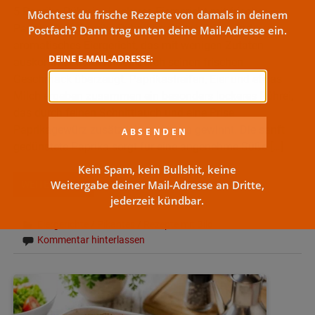
5 Paprika-Rührei – Lockeres Eiergericht mit frischer
Möchtest du frische Rezepte von damals in deinem
Paprika Das Paprika-Rührei ist ein schnelles und
Postfach? Dann trag unten deine Mail-Adresse ein.
aromatisches Eiergericht, das mit wenigen Zutaten
DEINE E-MAIL-ADRESSE:
auskommt und dennoch durch seinen frischen
Geschmack überzeugt. Paprikastreifen, Eier und etwas
Milch ergeben zusammen ein besonders lockeres Rührei,
das durch feinen Schnittlauch und eine Prise
Paprikagewürz zusätzlich an Aroma gewinnt. Die sanft
gedünstete Paprika sorgt für eine angenehme Süße […]
Kein Spam, kein Bullshit, keine
Weitergabe deiner Mail-Adresse an Dritte,
WEITERLESEN
jederzeit kündbar.
Eiergerichte
/
Pikantes
/
Rezepte mit Bild
Kommentar hinterlassen