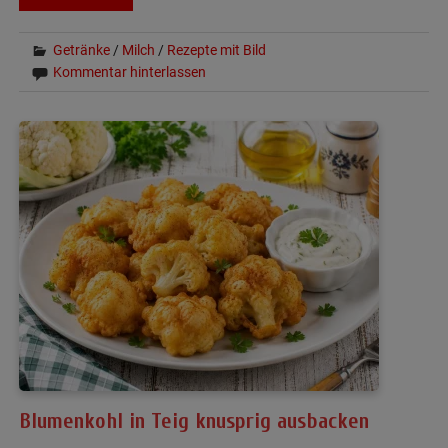
Getränke
/
Milch
/
Rezepte mit Bild
Kommentar hinterlassen
Blumenkohl in Teig knusprig ausbacken