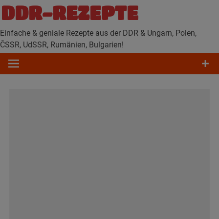
Zum
DDR-REZEPTE
Inhalt
springen
Einfache & geniale Rezepte aus der DDR & Ungarn, Polen,
ČSSR, UdSSR, Rumänien, Bulgarien!