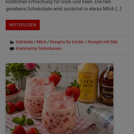
köstlichen Erfrischung für Groß und Klein. Die fein
geriebene Schokolade wird zunächst in etwas Milch […]
WEITERLESEN
Getränke
/
Milch
/
Rezepte für Kinder
/
Rezepte mit Bild
Kommentar hinterlassen