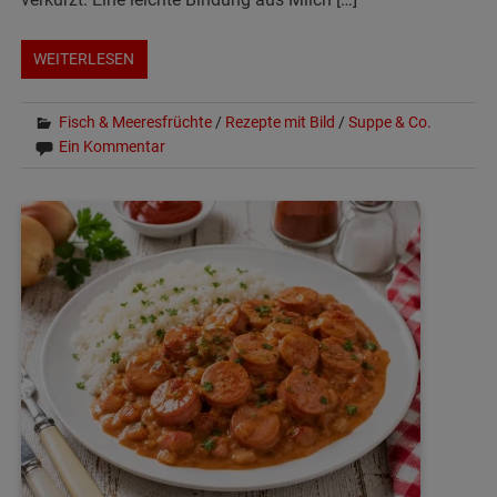
WEITERLESEN
Fisch & Meeresfrüchte
/
Rezepte mit Bild
/
Suppe & Co.
Ein Kommentar