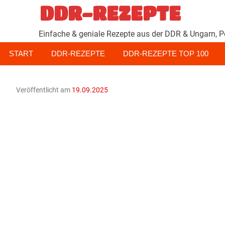
Zum
DDR-REZEPTE
Inhalt
springen
Einfache & geniale Rezepte aus der DDR & Ungarn, P
START
DDR-REZEPTE
DDR-REZEPTE TOP 100
Veröffentlicht am
19.09.2025