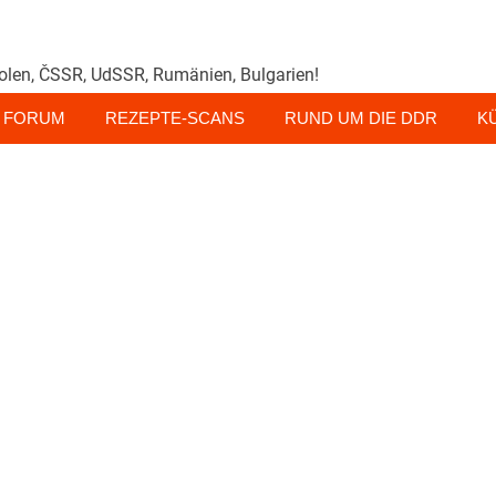
olen, ČSSR, UdSSR, Rumänien, Bulgarien!
FORUM
REZEPTE-SCANS
RUND UM DIE DDR
K