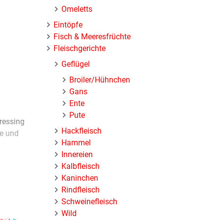
Omeletts
Eintöpfe
Fisch & Meeresfrüchte
Fleischgerichte
Geflügel
Broiler/Hühnchen
Gans
Ente
Pute
Dressing
Hackfleisch
e und
Hammel
Innereien
Kalbfleisch
engt
Kaninchen
eines
Rindfleisch
Schweinefleisch
Wild
rsilie