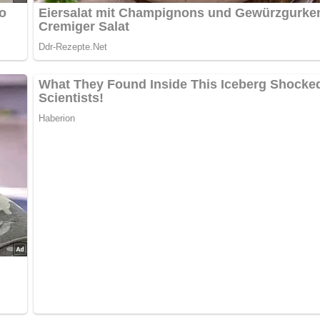
interlasse doch bitte einen Kommentar & auch eine Bewertung a
s
, erkalten lassen und zerpflücken.
ebraten und im eigenen Saft 10 Min. gedünstet. Finden
ttrig geschnitten. (Den Aufguß zu einer Suppe verwenden.)
kräuter mischen.
hmecken.
engen, bergartig anrichten, mit halben Champignons und Petersil
ch alles über die DDR?
Teste dein Wissen jetzt!