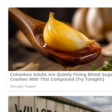
garniert wird. So erhält er nicht nur geschmacklich, sonder
Kalorien pro Portion:
ca. 260 kcal
Zubereitungszeit:
ca. 35 Minuten