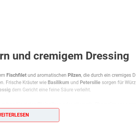
tern und cremigem Dressing
tem
Fischfilet
und aromatischen
Pilzen
, die durch ein cremiges 
. Frische Kräuter wie
Basilikum
und
Petersilie
sorgen für Würz
essig
dem Gericht eine feine Säure verleiht.
ie mit gedünsteten
Steinpilzen
oder alternativ
Champignons
verm
hter Salat, der sich perfekt als
Vorspeise
, zu
Brot
oder als Teil 
EITERLESEN
rtig angerichtet und mit
halben Champignons
sowie frischer Pete