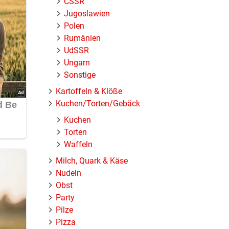
ČSSR
Jugoslawien
Polen
Rumänien
UdSSR
Ungarn
Sonstige
Kartoffeln & Klöße
Kuchen/Torten/Gebäck
Kuchen
Torten
Waffeln
Milch, Quark & Käse
Nudeln
Obst
Party
Pilze
Pizza