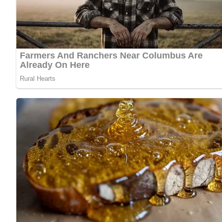
Zutaten für den Fisch-Pilzsalat f
400 g Fischfilet
Zitronensaft oder Weinessig
Salz
400 g Steinpilze oder 250 g Konservenchampignons
Öl
2 Teelöffel feingehackte Küchenkräuter
80 g Mayonnaise
2 Eßlöffel Joghurt oder Sauermilch
Basilikum