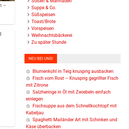
Soßen & Marinaden
Suppe & Co.
Süßspeisen
Toast/Brote
m
Vorspeisen
Weihnachtsbäckerei
Zu später Stunde
NEU BEI UNS!
Blumenkohl in Teig knusprig ausbacken
Fisch vom Rost – Knusprig gegrillter Fisch
mit Zitrone
Salzheringe in Öl mit Zwiebeln einfach
ie
einlegen
Fischsuppe aus dem Schnellkochtopf mit
Kabeljau
Spaghetti Mailänder Art mit Schinken und
Käse überbacken