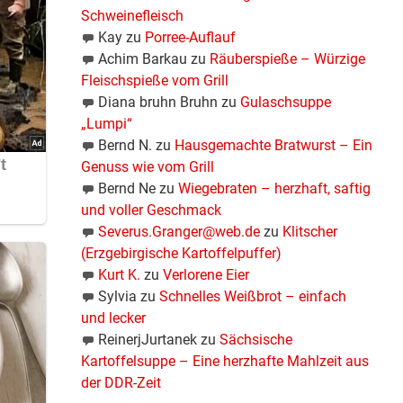
Schweinefleisch
Kay
zu
Porree-Auflauf
Achim Barkau
zu
Räuberspieße – Würzige
Fleischspieße vom Grill
Diana bruhn Bruhn
zu
Gulaschsuppe
„Lumpi“
Bernd N.
zu
Hausgemachte Bratwurst – Ein
Genuss wie vom Grill
Bernd Ne
zu
Wiegebraten – herzhaft, saftig
und voller Geschmack
Severus.Granger@web.de
zu
Klitscher
(Erzgebirgische Kartoffelpuffer)
Kurt K.
zu
Verlorene Eier
Sylvia
zu
Schnelles Weißbrot – einfach
und lecker
ReinerjJurtanek
zu
Sächsische
Kartoffelsuppe – Eine herzhafte Mahlzeit aus
der DDR-Zeit