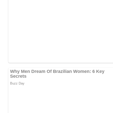
Nach: Köstliche Fischgerichte, Herausgegeben vom Werbedienst der volkseigenen F