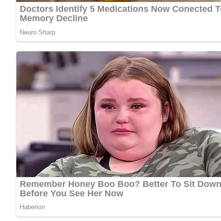
Petersilie zum Garnieren
Lob, Kritik, Fragen oder Anregungen zum Rezept? Dann h
Ende dieser Seite.
Zubereitung des Fisch-Pilzsalate
Das nach dem 3-S-System vorbereitete Fischfilet dämpfen
Blättrig geschnittene Steinpilze werden in etwas Öl ang
Konservenchampignons Verwendung, werden dieselben blä
Unter die Joghurt-Mayonnaise die feingehackten Küchen
Mit Zitronensaft, einer Prise Zucker und Basilikum absc
Alles mit Hilfe zweier Gabeln so leicht wie möglich verm
garnieren.
Kennst du schon unser tolles DDR-Quiz?
Was weißt du no