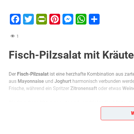
Facebook
Twitter
PrintFriendly
Pinterest
Messenger
WhatsApp
Teilen
1
Fisch-Pilzsalat mit Kräu
Der
Fisch-Pilzsalat
ist eine herzhafte Kombination aus zar
aus
Mayonnaise
und
Joghurt
harmonisch verbunden werden
Frische, während ein Spritzer
Zitronensaft
oder etwas
Wein
Die Grundlage bilden gegarte und zerpflückte Fischfilets, d
werden. Dadurch entsteht ein reichhaltiger, aber dennoch leic
W
kalten Buffets eignet.
Ein Tipp: Besonders raffiniert wirkt der Salat, wenn er berga