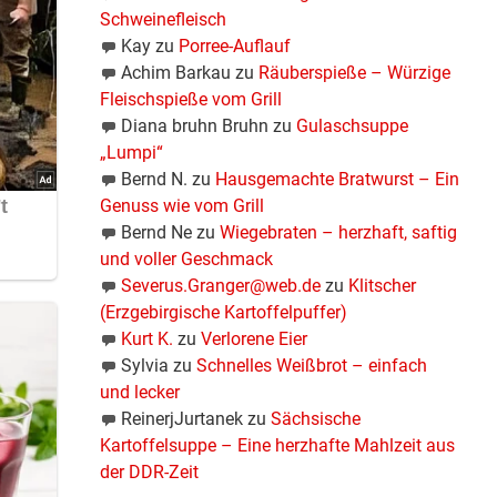
Schweinefleisch
Kay
zu
Porree-Auflauf
Achim Barkau
zu
Räuberspieße – Würzige
Fleischspieße vom Grill
Diana bruhn Bruhn
zu
Gulaschsuppe
„Lumpi“
Bernd N.
zu
Hausgemachte Bratwurst – Ein
Genuss wie vom Grill
Bernd Ne
zu
Wiegebraten – herzhaft, saftig
und voller Geschmack
Severus.Granger@web.de
zu
Klitscher
(Erzgebirgische Kartoffelpuffer)
Kurt K.
zu
Verlorene Eier
Sylvia
zu
Schnelles Weißbrot – einfach
und lecker
ReinerjJurtanek
zu
Sächsische
Kartoffelsuppe – Eine herzhafte Mahlzeit aus
der DDR-Zeit