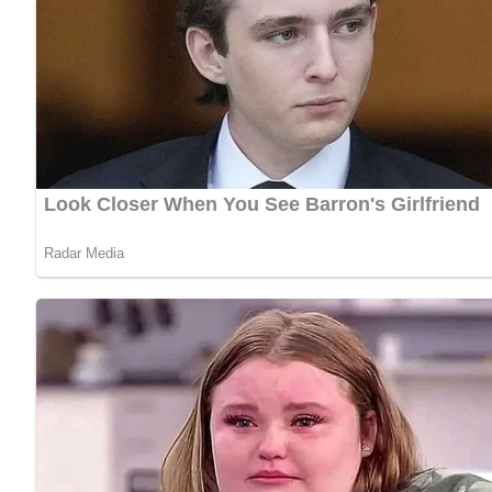
[Nach: Von Apfelkartoffeln bis Zwiebelkuchen / Drummer/Muskewitz » VEB Fachbuchverlag Leipzig, 1987
Jetzt Sterne vergeben – Rezept 
5/5
(11 Bewertung)