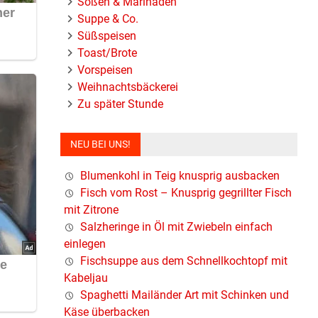
Soßen & Marinaden
Suppe & Co.
Süßspeisen
Toast/Brote
Vorspeisen
Weihnachtsbäckerei
Zu später Stunde
NEU BEI UNS!
Blumenkohl in Teig knusprig ausbacken
Fisch vom Rost – Knusprig gegrillter Fisch
mit Zitrone
Salzheringe in Öl mit Zwiebeln einfach
einlegen
Fischsuppe aus dem Schnellkochtopf mit
Kabeljau
Spaghetti Mailänder Art mit Schinken und
Käse überbacken