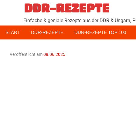
Zum
DDR-REZEPTE
Inhalt
springen
Einfache & geniale Rezepte aus der DDR & Ungarn, P
START
DDR-REZEPTE
DDR-REZEPTE TOP 100
Veröffentlicht am
08.06.2025