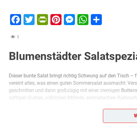
Facebook
Twitter
PrintFriendly
Pinterest
Messenger
WhatsApp
Teilen
1
Blumenstädter Salatspezia
Dieser bunte Salat bringt richtig Schwung auf den Tisch – f
vereint alles, was einen guten Sommersalat ausmacht: Ver
geschnitten und dann großzügig mit einer cremigen
Butterm
saftigen Gurken, süßlichen Möhren, aromatischen Radiesc
pikanten Dressing ein wunderbar leichtes und aromatische
einem harmonischen Ganzen, das als Beilage genauso überze
W
das Aroma von Dill und ein Hauch Worcestersoße sorgen f
macht. Einfach, schnell gemacht und ein echtes Highlight 