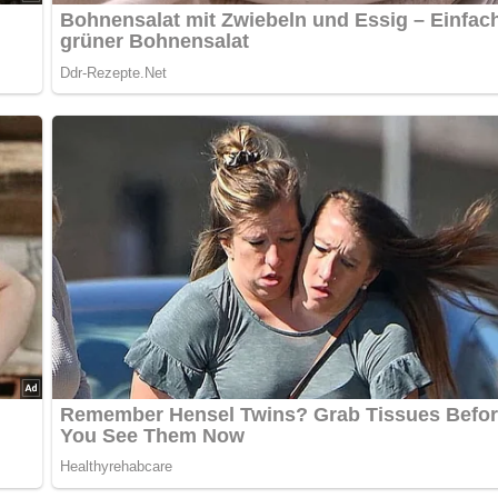
was Zucker, Glutal, Speisewürze und Worcestersoße eine pikante
tgurke, Radieschenscheiben, zum Schluß Kopfsalatblätter und
lassen.
ch alles über die DDR?
Teste dein Wissen jetzt!
ken