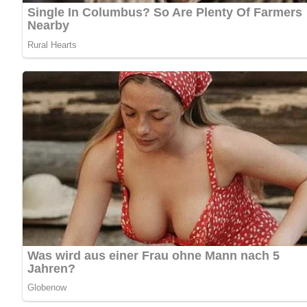
Zubereitung
Von Buttermilch, Öl, gehacktem Dill, 1 Eßlöffel Senf, et
Salatsoße bereiten.
Roh geraspelte Möhren, Zwiebelringe, Scheiben von Sala
Tomatenwürfel untermischen und alles gut durchziehen 
Kennst du schon unser tolles DDR-Quiz?
Was weißt du no
Dieses Rezept bei Pinterest mer