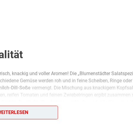
lität
risch, knackig und voller Aromen! Die „Blumenstädter Salatspezi
schiedene Gemüse werden roh und in feine Scheiben, Ringe oder
ilch-Dill-Soße
vermengt. Die Mischung aus knackigem Kopfsal
hen, reifen Tomaten und feinen Zwiebelringen ergibt zusammen
s Gericht. Durch das Durchziehen verbinden sich alle Komponen
ugt wie als eigenständige Mahlzeit. Die frische Säure der Butt
EITERLESEN
ür den unverwechselbaren Geschmack, der diesen Salat so beso
für warme Tage!