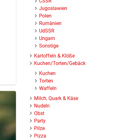
ČSSR
Jugoslawien
Polen
Rumänien
UdSSR
Ungarn
Sonstige
Kartoffeln & Klöße
Kuchen/Torten/Gebäck
Kuchen
Torten
Waffeln
Milch, Quark & Käse
Nudeln
Obst
Party
Pilze
Pizza