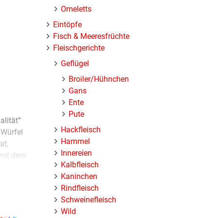
Omeletts
Eintöpfe
Fisch & Meeresfrüchte
Fleischgerichte
Geflügel
Broiler/Hühnchen
Gans
Ente
Pute
alität“
Hackfleisch
 Würfel
Hammel
at,
Innereien
 mit dem
Kalbfleisch
ten zu
Kaninchen
ermilch,
Rindfleisch
nders
Schweinefleisch
Wild