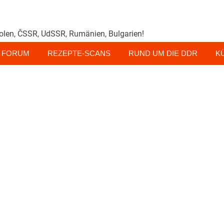
olen, ČSSR, UdSSR, Rumänien, Bulgarien!
FORUM
REZEPTE-SCANS
RUND UM DIE DDR
K