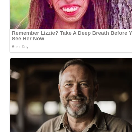
Zutaten
2 Köpfe Salat
1 Salatgurke
4 bis 6 Möhren
3 Tomaten
1 Bund Radieschen
2 Zwiebeln
1/4 Liter Buttermilch
4 Eßlöffel Öl
Dill
Glutal
Zucker
Senf
Speisewürze
Worcestersoße
Lob, Kritik, Fragen oder Anregungen zum Rezept? Dann hi