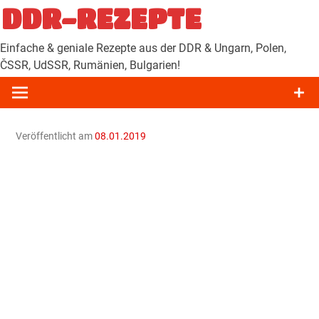
Zum
DDR-REZEPTE
Inhalt
springen
Einfache & geniale Rezepte aus der DDR & Ungarn, Polen,
ČSSR, UdSSR, Rumänien, Bulgarien!
Veröffentlicht am
08.01.2019