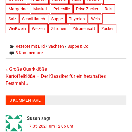
Margarine
Muskat
Petersilie
Prise Zucker
Reis
Salz
Schnittlauch
Suppe
Thymian
Wein
Weißwein
Weizen
Zitronen
Zitronensaft
Zucker
Rezepte mit Bild
/
Sachsen
/
Suppe & Co.
3 Kommentare
Beitragsnavigation
« Große Quarkklöße
Kartoffelklöße – Der Klassiker für ein herzhaftes
Festmahl »
3 KOMMENTARE
Susen
sagt:
17.05.2021 um 12:06 Uhr