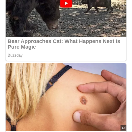
Topf – Für die Blumenkohlzubereitung und das
Ansetzen der Suppe.
Sieb – Zum Abgießen des Blumenkohlwassers.
Schneebesen – Zum Anrühren der Mehlschwitze und
Eimischung.
Messer – Zum Zerkleinern des Blumenkohls.
Aufbewahrung & Haltbarkeit
Die Leipziger Blumenkohlsuppe kann im Kühlschrank bis
zu 2 Tage aufbewahrt werden. Erwärme sie vorsichtig, um
die cremige Konsistenz zu bewahren.
Nährwerte
Pro Portion (bei 4 Portionen):
Kalorien: 180 kcal