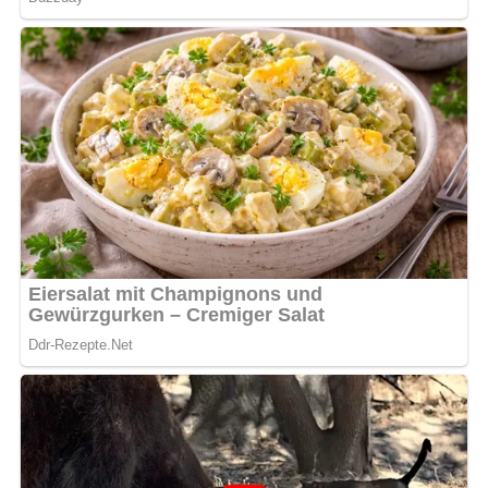
und Muskat abschmecken und die Suppe servieren.
Zubereitungszeit
Vorbereitungszeit
25 Minuten
Kochzeit
10 Minuten
Gesamtzeit
35 Minuten
Schwierigkeitsgrad
Das Rezept ist
einfach
und eignet sich auch für Anfänger.
Die Schritte sind klar strukturiert und leicht umzusetzen.
Benötigte Küchenutensilien