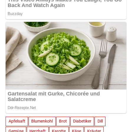
Apfelsaft
Blumenkohl
Brot
Diabetiker
Dill
Gemüse
Herzhaft
Karotte
Käse
Kräuter