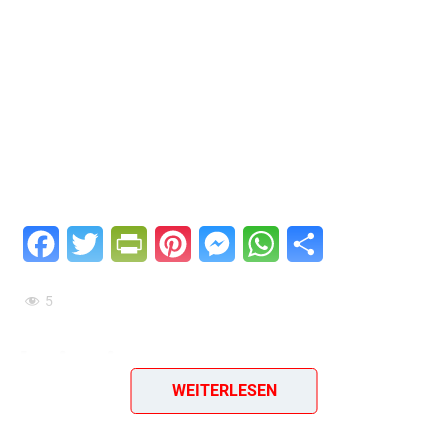
Facebook
Twitter
PrintFriendly
Pinterest
Messenger
WhatsApp
Teilen
5
Leipziger
WEITERLESEN
Blumenkohlsuppe – Eine