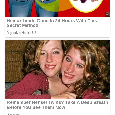
Blumenkohl vorbereiten (15 Minuten):
Den
Blumenkohl gründlich säubern, die Röschen abtrennen
und den Strunk zerkleinern. In leicht gesalzenem
Wasser kochen, bis er bissfest ist. Das Wasser
aufbewahren.
Suppe ansetzen (5 Minuten):
Die Margarine in einem
Topf auslassen und mit dem Mehl eine helle Schwitze
zubereiten.
Blumenkohlwasser hinzufügen (10 Minuten):
Die
Schwitze langsam mit dem Blumenkohlwasser
aufgießen und unter ständigem Rühren aufkochen
lassen. Anschließend vom Herd nehmen.
Ei einrühren (5 Minuten):
Das Ei verquirlen und in die
heiße, aber nicht mehr kochende Suppe einrühren,
damit es nicht gerinnt.
Blumenkohl hinzufügen (5 Minuten):
Die vorgegarten
Blumenkohlröschen und -stücke in die Suppe geben
und kurz ziehen lassen.
Abschmecken (2 Minuten):
Mit einer Prise Zucker, Salz