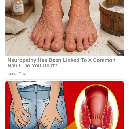
1 kg Blumenkohl
40 g Margarine
60 g Weizenmehl
1 Ei
1 Prise Zucker
Nach Geschmack Salz
Nach Geschmack Muskat
Abonniere jetzt unseren Newsletter!
Kein Spam, kein Bullshit, keine Weitergabe deiner Mailadresse an Dritte!
Zubereitung