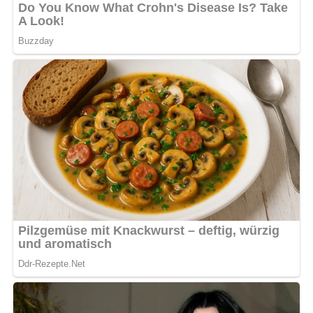
Kohlenhydrate: 15 g
Fett: 8 g
Eiweiß: 8 g
Tipps für Diabetiker
Reduziere den Anteil des Mehls in der Schwitze oder
ersetze es durch eine kalorienarme Alternative. Du kannst
auch ein Eiweiß anstelle eines ganzen Eis verwenden, um
den Fettgehalt zu senken.
Tipp:
Für einen zusätzlichen Geschmackskick kannst
du geriebenen Käse oder frische Kräuter wie Petersilie
oder Schnittlauch als Garnitur verwenden.
Nach: Kochen im Freien, Verlag für die Frau Leipzig/Berlin DDR
Pin mich auf Pinterest