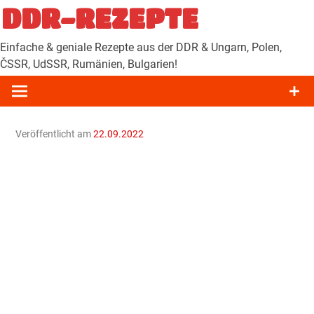
Zum
DDR-REZEPTE
Inhalt
springen
Einfache & geniale Rezepte aus der DDR & Ungarn, Polen,
ČSSR, UdSSR, Rumänien, Bulgarien!
Veröffentlicht am
22.09.2022