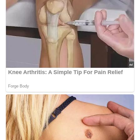
Salz
1 Teelöffel Zucker
1/8 Liter kräftige Fleischbrühe oder Bratsaft
1 süße oder saure Sahne
Dill oder Petersilie
Lob, Kritik, Fragen oder Anregungen zum Rezept?
Dann hinterlasse doch bitte einen Kommentar am
Ende dieser Seite & auch eine Bewertung!
Und so wird es gemacht…
Die Möhren putzen, in Würfel, Scheiben oder Stückchen
schneiden, in etwas heißer Butter oder Margarine 5 bis
6 Minuten auf kleiner Flamme vordünsten, Salz und
Zucker zufügen, die Fleischbrühe oder den mit Brühe
versetzten Bratsaft zugießen.