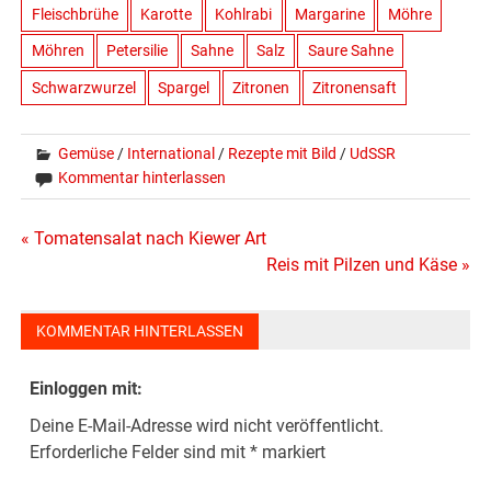
Fleischbrühe
Karotte
Kohlrabi
Margarine
Möhre
Möhren
Petersilie
Sahne
Salz
Saure Sahne
Schwarzwurzel
Spargel
Zitronen
Zitronensaft
Gemüse
/
International
/
Rezepte mit Bild
/
UdSSR
Kommentar hinterlassen
Beitragsnavigation
« Tomatensalat nach Kiewer Art
Reis mit Pilzen und Käse »
KOMMENTAR HINTERLASSEN
Einloggen mit:
Deine E-Mail-Adresse wird nicht veröffentlicht.
Erforderliche Felder sind mit
*
markiert