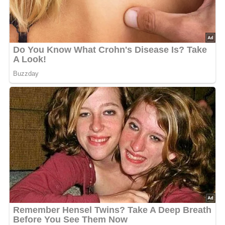
Auf kleiner Flamme 8 bis 10 Minuten dünsten und
dann 5 Minuten ohne Feuer gar ziehen lassen.
Mit der süßen oder sauren Sahne noch etwas
erwärmen, nach Belieben mit etwas Zitronensaft
abschmecken und mit gewiegtem Dill oder Petersilie
bestreut zu Tisch bringen.
Auf gleiche Weise können auch junge Erbsen, junge
Kohlrabi, Schnittbohnen, vorgekochte Schwarzwurzeln
oder Spargel zubereitet werden. Man kann die Sahnesoße
auch mit einem Eßlöffel heller Mehlschwitze andicken
und mit etwas Glutal würzen. Nach diesem Rezept
zubereiteter Kohlrabi wird mit einem hartgekochten und in
Scheiben geschnittenen oder feingehackten Ei bestreut zu
Tisch gebracht.
Abonniere jetzt unseren Newsletter!