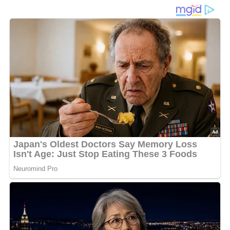
in cremiger Soße
Gedünstete Möhren in Sahne
sind eine milde,
aromatische Gemüsebeilage, bei der zarte
Möhren
in
Butter vordünsten und anschließend in Brühe und
Sahne
fertig gegart werden. Eine kleine Menge
Zucker
hebt die
natürliche Süße der Möhren hervor, während Brühe oder
Bratsaft für Würze sorgt. Durch das sanfte Dünsten
bleiben Farbe und Geschmack besonders gut erhalten.
Wichtig ist das langsame Garen bei niedriger Hitze, damit
die Möhren weich werden, ohne zu zerfallen. Nach dem
Dünsten ziehen sie noch kurz nach, wodurch sie
besonders saftig bleiben. Die Sahne wird erst zum
Schluss zugegeben und nur leicht erwärmt, damit sie ihre
Cremigkeit behält.
Dill
oder
Petersilie
bringen Frische ins
Gericht und runden die Soße geschmacklich ab. Ein
Spritzer
Zitronensaft
kann zusätzlich für eine leichte