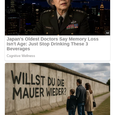
Frische sorgen.
Zubereitungszeit:
ca.
25 Minuten
Kalorien pro Portion:
ca.
190 kcal