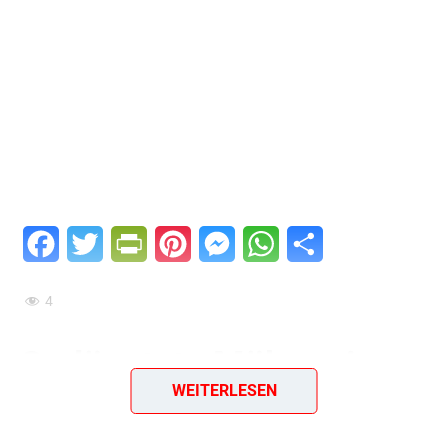
Facebook
Twitter
PrintFriendly
Pinterest
Messenger
WhatsApp
Teilen
4
Gedünstete Möhren in
WEITERLESEN
Sahne – zartes Gemüse