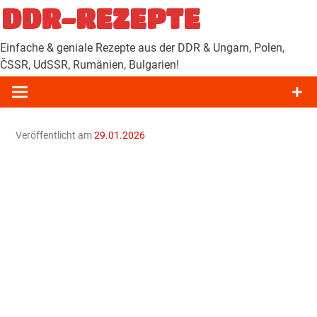
Zum
DDR-REZEPTE
Inhalt
springen
Einfache & geniale Rezepte aus der DDR & Ungarn, Polen,
ČSSR, UdSSR, Rumänien, Bulgarien!
Veröffentlicht am
29.01.2026