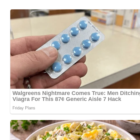
während eine Prise
Muskat
und ein Hauch
Zucker
das Aroma
seinen Geschmack besonders intensiv, wenn er kurz durchz
Ein kleiner Tipp: Frisch geröstetes Brot oder noch leicht 
Aufstrich. Auch als Bestandteil einer kalten Platte oder zu
Zubereitungszeit:
ca. 20 Minuten
Kalorien pro Portion:
ca. 320 kcal
Schwierigkeitsgrad:
★☆☆☆☆ (1 von 5)