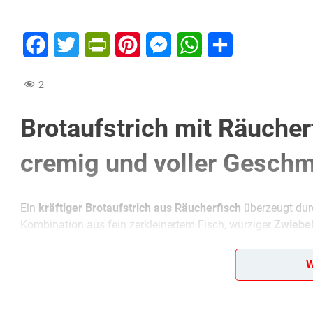
Facebook
Twitter
PrintFriendly
Pinterest
Messenger
WhatsApp
Teilen
2
Brotaufstrich mit Räucher
cremig und voller Gesch
Ein
kräftiger Brotaufstrich aus Räucherfisch
überzeugt durc
Kombination aus fein zerkleinertem Fisch, würziger
Zwiebe
ausgewogene Mischung aus Frische und Würze. Durch die
streichfähige Konsistenz, die sich ideal für Brot, Brötchen 
W
Besonders wichtig ist die sorgfältige Vorbereitung des Fisc
Aufstrich eine gleichmäßige Struktur erhält. Wer es etwas f