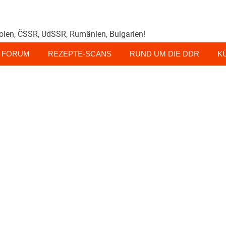
olen, ČSSR, UdSSR, Rumänien, Bulgarien!
FORUM
REZEPTE-SCANS
RUND UM DIE DDR
K