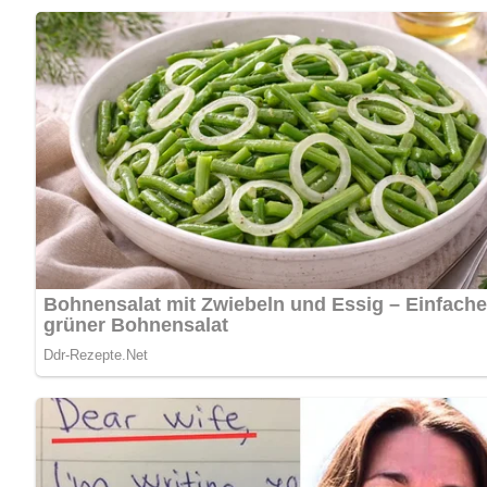
Kennst du schon unser tolles DDR-Quiz?
Was weißt du no
Pin mich!