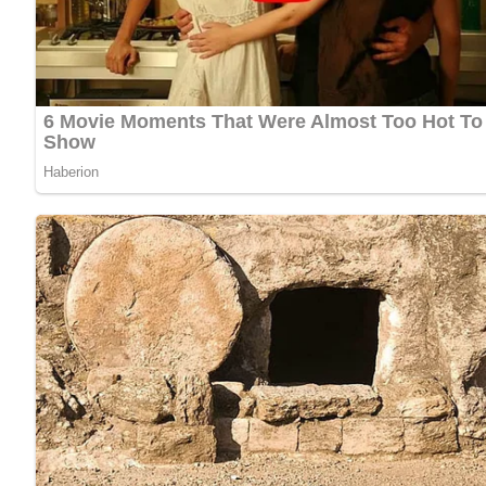
Zutaten für den Brotaufstrich vo
Personen
400 g Raucherfisch oder 2 große oder 4 mittlere Bücklin
1 Zwiebel