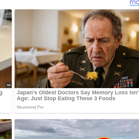
 abrunden. Der Aufstrich sollte stets gut gekühlt werden und en
iehen kann.
warmes Schwarzbrot harmoniert hervorragend mit diesem würzigen
m Abendbrot macht er eine ausgezeichnete Figur.