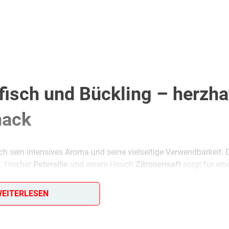
fisch und Bückling – herzha
mack
h sein intensives Aroma und seine vielseitige Verwendbarkeit. 
l
, frischer
Petersilie
und einem Hauch
Zitronensaft
sorgt für ein
 Zugabe von
Sahne oder Mayonnaise
entsteht eine angenehm
oder auch als herzhafter Snack eignet.
EITERLESEN
hes: Haut und Gräten sollten vollständig entfernt werden, damit d
rischer mag, kann zusätzlich fein gehackte
Essiggurke
einarbeite