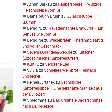
Achim Barkau
zu
Räuberspieße – Würzige
Fleischspieße vom Grill
Diana bruhn Bruhn
zu
Gulaschsuppe
„Lumpi“
Bernd N.
zu
Hausgemachte Bratwurst – Ein
Genuss wie vom Grill
Bernd Ne
zu
Wiegebraten – herzhaft, saftig
und voller Geschmack
Severus.Granger@web.de
zu
Klitscher
(Erzgebirgische Kartoffelpuffer)
Kurt K.
zu
Verlorene Eier
Sylvia
zu
Schnelles Weißbrot – einfach
und lecker
ReinerjJurtanek
zu
Sächsische
Kartoffelsuppe – Eine herzhafte Mahlzeit aus
der DDR-Zeit
Smegmata
zu
Das Originale Jägerschnitzel
nach DDR-Rezept