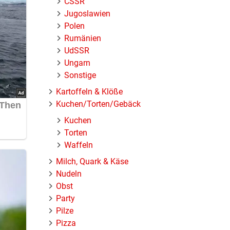
ČSSR
Jugoslawien
Polen
Rumänien
UdSSR
Ungarn
Sonstige
Kartoffeln & Klöße
Kuchen/Torten/Gebäck
Kuchen
Torten
Waffeln
Milch, Quark & Käse
Nudeln
Obst
Party
Pilze
Pizza