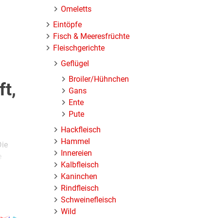
Omeletts
Eintöpfe
Fisch & Meeresfrüchte
Fleischgerichte
Geflügel
Broiler/Hühnchen
ft,
Gans
Ente
Pute
Hackfleisch
Hammel
Die
Innereien
e
Kalbfleisch
Kaninchen
Rindfleisch
Schweinefleisch
er
Wild
n,