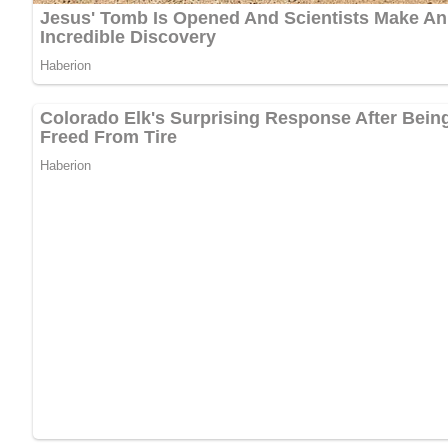
Petersilie
Zitronensaft
Muskat
Salz
1 Prise Zucker
125 g Sahne oder 100 g Mayonnaise und 1 Eßlöffel Jogh
Lob, Kritik, Fragen oder Anregungen zum Rezept? Dann hin
bitte nicht das Rezept zu bewerten.
Zubereitung des Brotaufstrichs 
Räucherfisch von Haut und Gräten befreien, mit den geb
Petersilie durch die Fleischmaschine drehen.
Diese Masse mit schaumig gerührter Sahne oder Mayonna
Essiggurke, Salz, Zucker und geriebener Muskatnuß ab
Kühl aufbewahren und rasch verbrauchen.