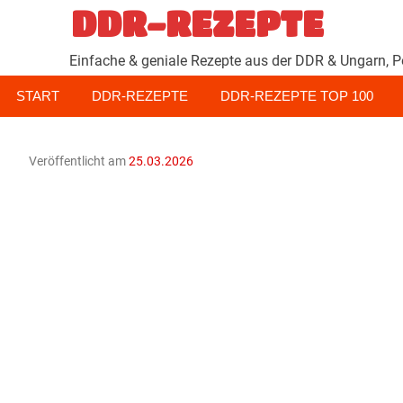
Zum
DDR-REZEPTE
Inhalt
springen
Einfache & geniale Rezepte aus der DDR & Ungarn, P
START
DDR-REZEPTE
DDR-REZEPTE TOP 100
Veröffentlicht am
25.03.2026