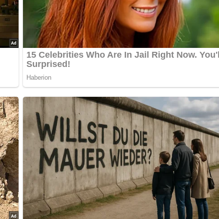
m Räucherfisch oder Bückling für 4
ge