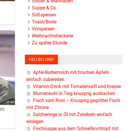
Soßen & Marinaden
Suppe & Co.
Süßspeisen
Toast/Brote
Vorspeisen
Weihnachtsbäckerei
Zu später Stunde
giss
NEU BEI UNS!
Apfel-Buttermilch mit frischen Äpfeln
einfach zubereiten
Vitamin-Drink mit Tomatensaft und Kresse
Blumenkohl in Teig knusprig ausbacken
Fisch vom Rost – Knusprig gegrillter Fisch
mit Zitrone
iegter
Salzheringe in Öl mit Zwiebeln einfach
einlegen
Fischsuppe aus dem Schnellkochtopf mit