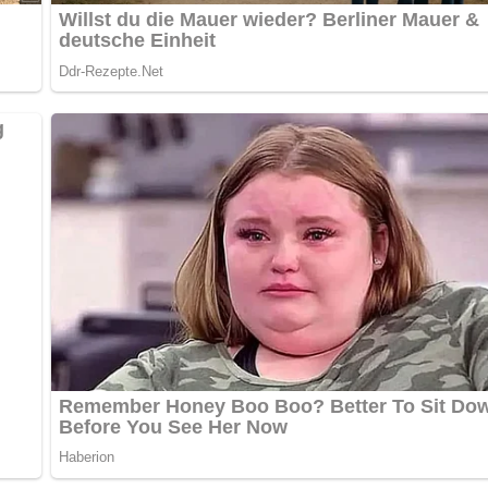
urt oder Sauermilch
terlasse doch bitte einen Kommentar am Ende dieser Seite! Ver
vom Räucherfisch oder Bückling
ratenen Zwiebelwürfeln und der grünen
ise und Joghurt gut vermengen, mit Zitronensaft oder feingew
schmecken.