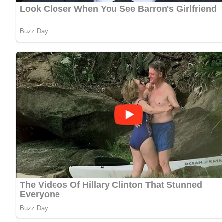
Kein Spam, kein Bullshit, keine Weitergabe deiner Mailadresse an Dritte!
Nährwertangaben (pro Portion)
Kalorien: 350 kcal
Kohlenhydrate: 15 g
Fett: 25 g
Eiweiß: 20 g
Zubereitungszeit
15 Minuten
Haltbarkeit und Aufbewahrung
Reste des Leberkäses können im Kühlschrank bis zu 3 Tage