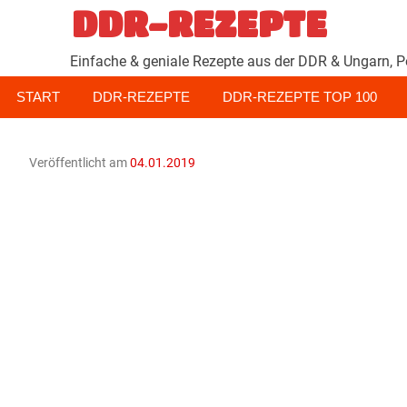
Zum
DDR-REZEPTE
Inhalt
springen
Einfache & geniale Rezepte aus der DDR & Ungarn, P
START
DDR-REZEPTE
DDR-REZEPTE TOP 100
Veröffentlicht am
04.01.2019