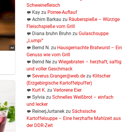
Schweinefleisch
lst.
Kay
zu
Porree-Auflauf
Achim Barkau
zu
Räuberspieße – Würzige
Fleischspieße vom Grill
Diana bruhn Bruhn
zu
Gulaschsuppe
„Lumpi“
Bernd N.
zu
Hausgemachte Bratwurst – Ein
tät.
Genuss wie vom Grill
Bernd Ne
zu
Wiegebraten – herzhaft, saftig
und voller Geschmack
Severus.Granger@web.de
zu
Klitscher
(Erzgebirgische Kartoffelpuffer)
Kurt K.
zu
Verlorene Eier
Sylvia
zu
Schnelles Weißbrot – einfach
und lecker
ReinerjJurtanek
zu
Sächsische
Kartoffelsuppe – Eine herzhafte Mahlzeit aus
der DDR-Zeit