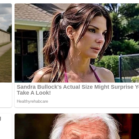
hmack.
t, Kartoffelsalat oder Gurkensalat.
auf den Leberkäse geben.
 Eier servieren.