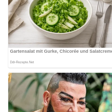
Portionen:
4 Portionen
Zutaten
500 g Leberkäse, in Scheiben geschnitten