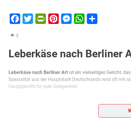
Facebook
Twitter
PrintFriendly
Pinterest
Messenger
WhatsApp
Teilen
2
Leberkäse nach Berliner A
Leberkäse nach Berliner Art
ist ein vielseitiges Gericht, 
Spezialität aus der Hauptstadt Deutschlands wird oft mit sü
Hauptgericht für jede Gelegenheit.
W