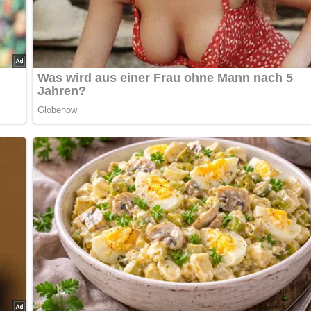
eiden Seiten jeweils 1 bis 2 Minuten grillen, bis sie goldbraun s
rillpfanne oder einem entsprechenden Grillgerät braten, bis sie w
, bis das Eiweiß fest ist und das Eigelb noch leicht flüssig.
e Portion Zwiebelringe und ein Spiegelei darauf platzieren.
 und frischem Brot.