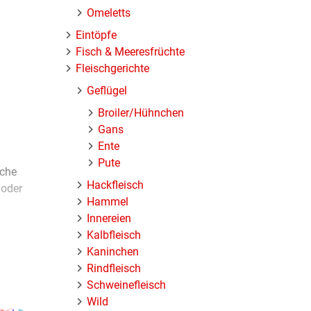
Omeletts
Eintöpfe
Fisch & Meeresfrüchte
Fleischgerichte
Geflügel
Broiler/Hühnchen
Gans
Ente
Pute
iche
Hackfleisch
 oder
Hammel
Innereien
Kalbfleisch
Kaninchen
Rindfleisch
Schweinefleisch
Wild