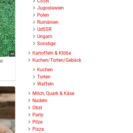
ČSSR
Jugoslawien
Polen
Rumänien
UdSSR
Ungarn
Sonstige
Kartoffeln & Klöße
Kuchen/Torten/Gebäck
Kuchen
Torten
Waffeln
Milch, Quark & Käse
Nudeln
Obst
Party
Pilze
Pizza