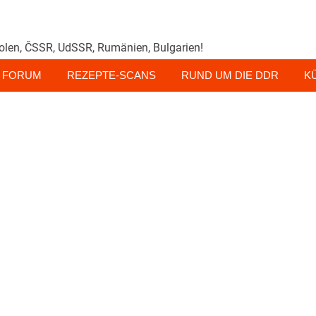
olen, ČSSR, UdSSR, Rumänien, Bulgarien!
FORUM
REZEPTE-SCANS
RUND UM DIE DDR
K