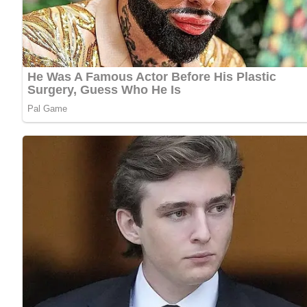
Öl zum Grillen
Zwiebeln, in Ringe geschnitten
Eier (1 pro Portion)
Süßer Senf
Frisches Brot
Zubereitung
Die Leberkäsescheiben leicht mit Öl bestreichen und auf b
Während der Leberkäse grillt, die Zwiebelringe in einer G
leicht karamellisiert sind.
Gleichzeitig ein Spiegelei pro Portion in der Pfanne braten
Den gegrillten Leberkäse auf Teller verteilen. Jeweils ein
Serviere den Leberkäse nach Berliner Art mit süßem Senf
Abonniere jetzt unseren Newsletter!