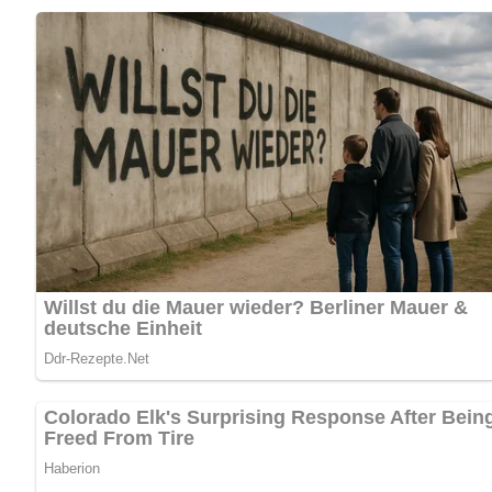
Pfanne erwärmen oder kalt genießen.
Küchenutensilien
Grillpfanne oder Grillgerät
Pfanne für die Spiegeleier
Kochlöffel oder Grillzange
Tipps zum Rezept
Verwende hochwertigen Leberkäse für den besten Gesc
Experimentiere mit verschiedenen Beilagen wie Sauerkrau
Für eine würzige Variante kannst du Senf oder Ketchup 
Variationen des Rezepts
Statt Spiegeleiern kannst du auch Rühreier oder pochierte