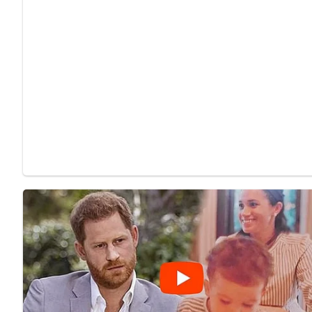
Probiere verschiedene Gewürze wie Paprika, Knoblauchpulv
Schwierigkeitsgrad des Rezepts
Leicht
Genieße diesen herzhaften Leberkäse nach Berliner Art und 
Egal, ob als Hauptgericht oder auf Brot als Snack, dieser Le
Bild für dein Pinterest-Board