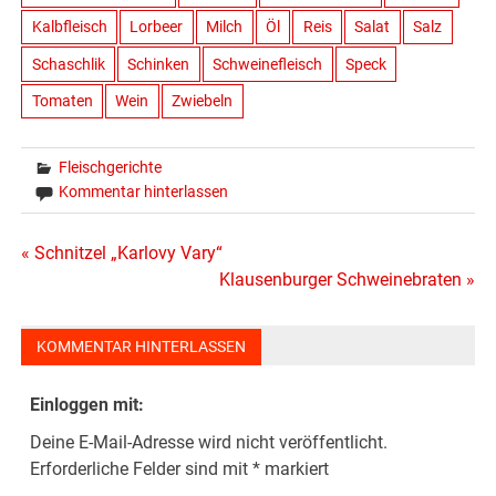
Kalbfleisch
Lorbeer
Milch
Öl
Reis
Salat
Salz
Schaschlik
Schinken
Schweinefleisch
Speck
Tomaten
Wein
Zwiebeln
Fleischgerichte
Kommentar hinterlassen
Beitragsnavigation
« Schnitzel „Karlovy Vary“
Klausenburger Schweinebraten »
KOMMENTAR HINTERLASSEN
Einloggen mit:
Deine E-Mail-Adresse wird nicht veröffentlicht.
Erforderliche Felder sind mit
*
markiert