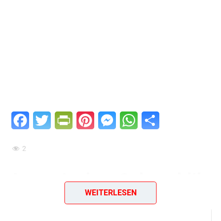
Facebook
Twitter
PrintFriendly
Pinterest
Messenger
WhatsApp
Teilen
2
Armenisches Schaschlik
WEITERLESEN
Zutaten