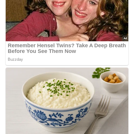
Das Fleisch (möglichst Keule oder Filet) wird in
walnußgroße Würfel geschnitten und in Joghurt oder
auch in Buttermilch mit einem Lorbeerblatt mariniert.
(Zum Marinieren der Fleischstücke verwendet man am
besten ein kleines Ton- oder Keramikgefäß. Man kann das
Schaschlikfleisch drei bis vier Tage in der Marinade
liegenlassen.)
Den Reis kocht man in leichtem Salzwasser körnig,
schwitzt ihn in „Marina“ (DDR-Tafelmargarine) trocken an
und gibt das Tomatenmark oder die entsprechende
Menge frische Tomatenwürfel (ohne Kerngehäuse) und
Schale darunter.
Das gut marinierte und abgetropfte Schaschlikfleisch wird
nach Sorten abwechselnd zusammen mit dünnen
Speckscheiben und rohen Zwiebelringen auf
Holzstäbchen gespießt und in Schmalz oder Öl saftig
gebraten.