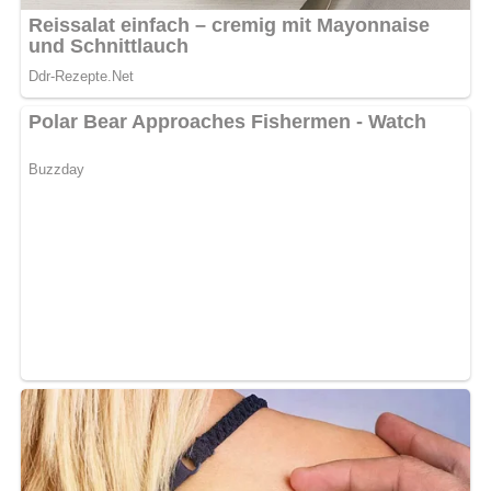
Die fertig gebratenen Schaschliks werden auf dem
Tomatenreissockel angerichtet. in das Bratfett gibt man
dünne Scheiben von magerem gekochtem Schinken,
röstet sie kurz von beiden Seiten an und löscht mit einigen
Löffeln Joghurt- oder Buttermilchmarinade ab.
Die Schinkenscheiben werden mit der heißen Marinade
über die Schaschliks gegeben und mit einem Salat sofort
zu Tisch gebracht.
[Nach: Das Fernsehkochbuch © VEB Fachbuchverlag Leipzig, 1964]
Abonniere jetzt unseren Newsletter!
Kein Spam, kein Bullshit, keine Weitergabe deiner Mailadresse an Dritte!