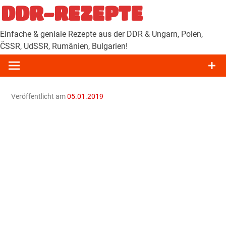
Zum
DDR-REZEPTE
Inhalt
springen
Einfache & geniale Rezepte aus der DDR & Ungarn, Polen,
ČSSR, UdSSR, Rumänien, Bulgarien!
Veröffentlicht am
05.01.2019