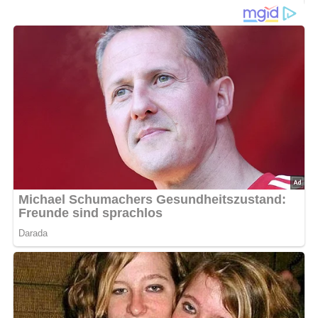
100 bis 150 g Kalbfleisch
300 g Reis
100 bis 150 g Hammelfleisch
3 Eßlöffel Tomatenmark
100 bis 150 g Schweinefleisch
40 g „Marina“
80 bis 120 g magerer Speck
1 Flasche Joghurt (in der DDR waren in den Flaschen
250 ml)
4 Zwiebeln
Salz
Knoblauch
150 g gekochter Schinken
Lorbeerblatt
50 g Schmalz oder Öl
Zubereitung