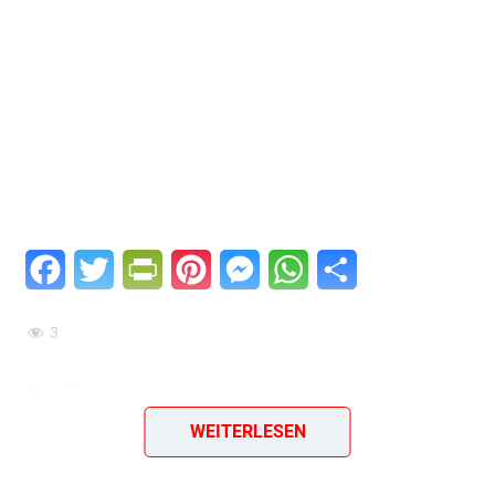
Facebook
Twitter
PrintFriendly
Pinterest
Messenger
WhatsApp
Teilen
3
Salat von
WEITERLESEN
Räuchermakrelen