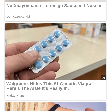
Zutaten für den Salat von
Räuchermakrelen für 4
Personen
3 geräucherte Makrelen
2 Eßlöffel feingehackten Dill
2 Eier
2 Tomaten
100 g Mayonnaise und 2 Eßlöffel Joghurt oder