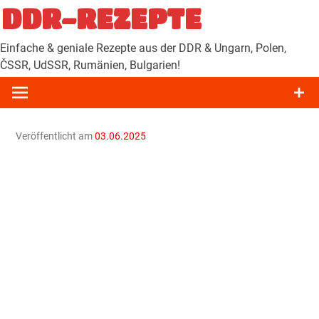
Zum
DDR-REZEPTE
Inhalt
springen
Einfache & geniale Rezepte aus der DDR & Ungarn, Polen,
ČSSR, UdSSR, Rumänien, Bulgarien!
Veröffentlicht am
03.06.2025