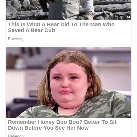
vermischen.
ln eine Glossehole schichtweise Makrelenwürfel,
Tomaten-, Eischeiben und Joghurt-Kräuter-Mayonnaise
geben.
Mit Zitronensaft und einer Prise Zucker abschmecken.
Auf Salatblättern anrichten.
Kennst du schon unser tolles DDR-Quiz?
Was weißt du
noch alles über die DDR?
Teste dein Wissen jetzt!
Dieses Rezept bei Pinterest
merken