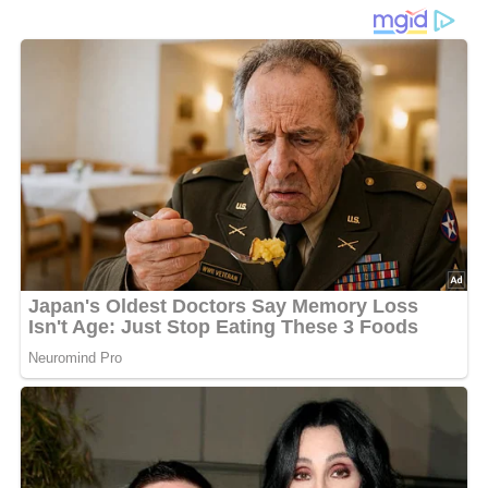
Der
Salat von Räuchermakrelen
überzeugt mit kräftigem
Aroma
, frischen
Kräutern
und einer cremigen
Joghurt-
Mayonnaise
. Das zarte
Makrelenfilet
wird gemeinsam
mit gekochten
Eiern
und reifen
Tomaten
geschichtet,
während
Dill
und ein Spritzer
Zitronensaft
für eine frische
Note sorgen. Die Mischung aus rauchigem
Fisch
, feinen
Kräutern
und der leicht säuerlichen
Sauce
ergibt einen
wunderbar abwechslungsreichen
Salat
, der auf
Salatblättern
serviert nicht nur geschmacklich, sondern
auch optisch überzeugt. Perfekt als
Vorspeise
, zum
Abendbrot
oder für das nächste
Buffet
!