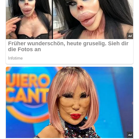
Nach: Köstliche Fischgerichte, Herausgegeben vom Werbedienst der volkseigenen
Fischwirtschaft Rostock (1961)
Jetzt Sterne vergeben – Rezept
bewerten
4.8/5
(13 Bewertung)