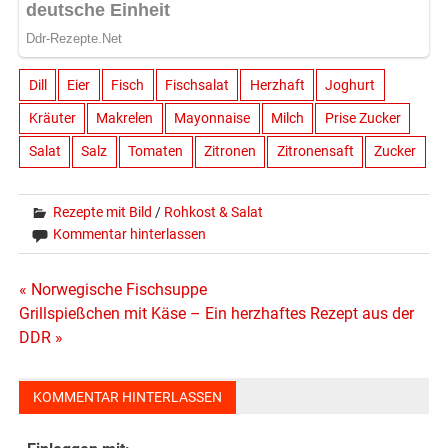
Dill
Eier
Fisch
Fischsalat
Herzhaft
Joghurt
Kräuter
Makrelen
Mayonnaise
Milch
Prise Zucker
Salat
Salz
Tomaten
Zitronen
Zitronensaft
Zucker
Rezepte mit Bild
/
Rohkost & Salat
Kommentar hinterlassen
Beitragsnavigation
« Norwegische Fischsuppe
Grillspießchen mit Käse – Ein herzhaftes Rezept aus der
DDR »
KOMMENTAR HINTERLASSEN