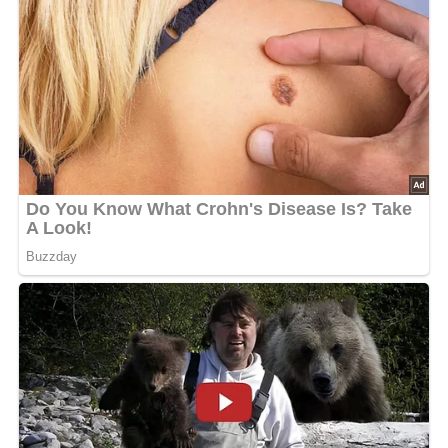
Sauermilch
Salz
Zitronensaft
Zucker
Lob, Kritik, Fragen oder Anregungen zum Rezept?
Dann hinterlasse doch bitte einen Kommentar & auch
eine Bewertung am Ende dieser Seite.
Zubereitung des Salates von
Räuchermakrelen
Die geräucherten Makrelen von Haut und Gräten
befreien und die Filets würfeln.
Eier und Tomaten in Scheiben schneiden.
Den feingehackten Dill mit der Joghurt-Mayonnaise