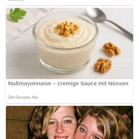
Serviere den Hühnereintopf mit frisch gebackenem Brot
oder Brötchen und einem einfachen grünen Salat für eine
ausgewogene Mahlzeit.
Variationen des Rezepts
Du kannst dieses Rezept nach Belieben anpassen, indem
du verschiedene Gemüsesorten hinzufügst oder den Reis
durch Kartoffeln oder Nudeln ersetzt.
Tipps für Diabetiker
Ersetze den Reis durch Vollkornreis oder verzichte ganz
auf Kohlenhydrate, um den glykämischen Index des
Gerichts zu senken.
Fazit