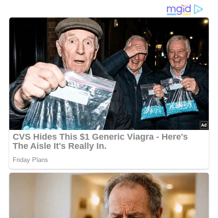
Dieser traditionelle
Hühnereintopf nach DDR-Art
ist genau
das Richtige! Reichhaltig an Aromen und voller nahrhafter
Zutaten ist dieser Eintopf ein echter Seelenschmeichler.
Serviere ihn alleine oder mit frischem Brot für ein
vollständiges und befriedigendes Mahl. Mach dich bereit,
dich von diesem köstlichen Gericht verwöhnen zu lassen!