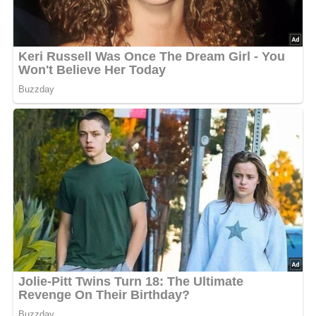
Aufwärmen gründlich erhitzen.
Küchenutensilien
Großer Topf oder Dutch Oven
Schneidebrett und Messer
Kochlöffel
Suppenkelle
Optional: Reiskocher oder separater Topf zum Kochen
des Reises
Tipps zum Rezept
Experimentiere mit verschiedenen Gemüsesorten je
nach Saison und Vorlieben.
Verwende frische Kräuter für noch mehr Geschmack.
Getränke und Beilagen