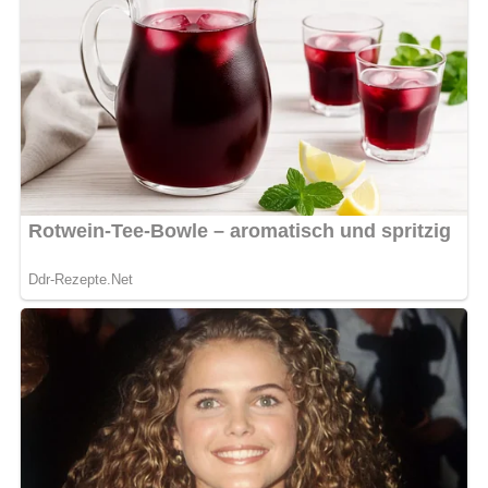
Anfänger und erfahrene Köche gleichermaßen geeignet.
Nährwertangaben (pro Portion)
Die genauen Nährwertangaben können je nach
Zubereitung und verwendeten Zutaten variieren. Als grobe
Schätzung enthält eine Portion Hühnereintopf etwa 350-
400 Kalorien.
Zubereitungszeit
Die Zubereitungszeit beträgt etwa 2 Stunden,
einschließlich der Garzeit für das Huhn und die Gemüse.
Haltbarkeit und Aufbewahrung
Übrig gebliebener Hühnereintopf kann im Kühlschrank für
bis zu 3 Tage aufbewahrt werden. Vor dem erneuten