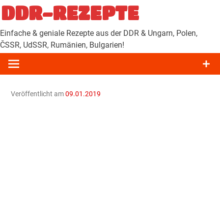
Zum
DDR-REZEPTE
Inhalt
springen
Einfache & geniale Rezepte aus der DDR & Ungarn, Polen,
ČSSR, UdSSR, Rumänien, Bulgarien!
Veröffentlicht am
09.01.2019