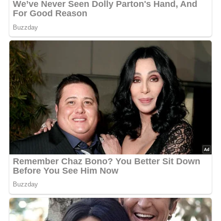
Nach: Kochkunst: Lukullisches von A bis Z.- 3. Aufl., Verlag für die Frau, 1986, Leipzig, DDR