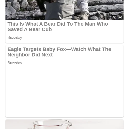
Zum Schluss den abgetropften Spargel sowie
gegebenenfalls die Spargelbrühe dazugeben.
Huhn zerkleinern und Reis zufügen:
Das Huhn häuten, in kleine Stücke schneiden
und wieder in die Suppe geben.
Den extra gegarten Reis hinzufügen.
Würzen und Servieren:
Den Eintopf erhitzen und mit Salz und Pfeffer
abschmecken.
Mit gehackter Petersilie bestreuen und servieren.
Kennst du schon unser tolles DDR-Quiz?
Was weißt du
noch alles über die DDR?
Teste dein Wissen jetzt!
Schwierigkeitsgrad des Rezepts
Dieses Rezept ist einfach zuzubereiten und erfordert keine
fortgeschrittenen Kochfähigkeiten. Es ist perfekt für