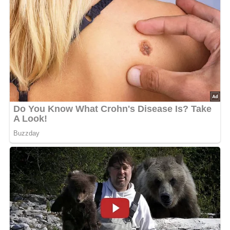
Zubereitung des
Hühnereintopfes
Huhn vorbereiten:
Das Suppenhuhn waschen und in einen großen
Topf mit etwa 1 1/2 Liter kochendem
Salzwasser geben.
Das Huhn gar kochen.
Gemüse vorbereiten:
Sellerieknolle und Möhren putzen und in Würfel
schneiden.
Etwa 30 Minuten vor Ende der Garzeit des Huhns
das vorbereitete Gemüse in die Brühe geben und
mit garkochen.
Weitere Zutaten hinzufügen:
Das Huhn aus der Brühe nehmen und beiseite
legen.
Nach 5 Minuten die Erbsen hinzufügen.