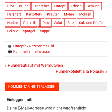
Brot
Brühe
Diabetiker
Eintopf
Erbsen
Gemüse
Herzhaft
Kartoffeln
Kräuter
Möhre
Möhren
Nudeln
Petersilie
Reis
Salat
Salz
Salz und Pfeffer
Sellerie
Spargel
Suppe
Eintöpfe
/
Rezepte mit Bild
Kommentar hinterlassen
Beitragsnavigation
« Hühnerauflauf mit Wermutwein
Hühnerkotelett a la Pojarski »
KOMMENTAR HINTERLASSEN
Einloggen mit:
Deine E-Mail-Adresse wird nicht veröffentlicht.