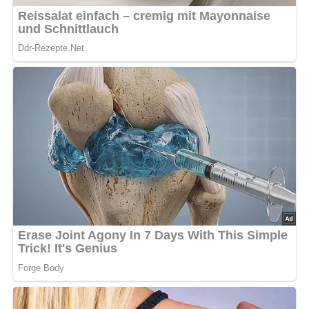
Anzahl der Portionen:
Dieses Rezept ergibt etwa 4 bis 6
Portionen.
Zutaten für den Hühnereintopf
1 Suppenhuhn (1 kg)
Salz
1 kleine Sellerieknolle
2 Möhren
250 g Erbsen (frisch oder gefroren)
1 kleine Dose Spargel
200 g Reis
Pfeffer
1 Bund Petersilie