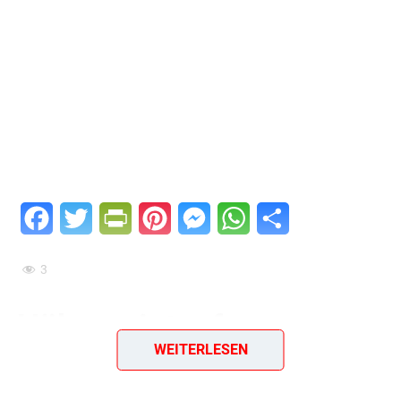
Facebook
Twitter
PrintFriendly
Pinterest
Messenger
WhatsApp
Teilen
3
Hühnereintopf
WEITERLESEN
Bereit für einen wärmenden Genuss an kalten Tagen?