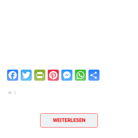
Facebook
Twitter
PrintFriendly
Pinterest
Messenger
WhatsApp
Teilen
0
Gurke, mit Käse
WEITERLESEN
überbacken