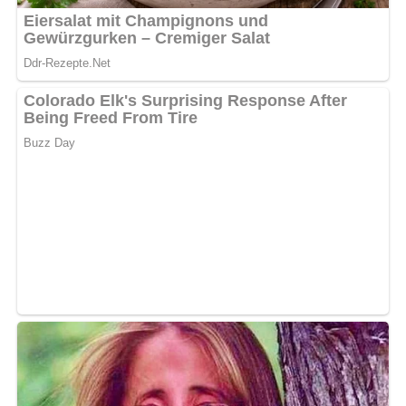
Pfanne die Margarine erhitzen, die Gurkenhälften darin
braten, mit Brühe angießen und zugedeckt etwa 20
Minuten dünsten. Falls erforderlich, noch etwas Brühe
oder Wasser angießen. Dann die gedünsteten
Gurkenhälften mit dem restlichen in Streifen
geschnittenen Käse belegen und im vorgeheizten Herd bei
200 °C 5… 10 Minuten überbacken, bis der Käse zerlaufen
ist. Der Dünstfond kann vorher noch mit dem Weißwein
angegossen werden.
Nach: Käsespezialitäten, VEB Fachbuchverlag Leipzig, DDR, 1989
Kennst du schon unser tolles DDR-Quiz?
Was weißt du
noch alles über die DDR?
Teste dein Wissen jetzt!
Jetzt Sterne vergeben – Rezept
bewerten