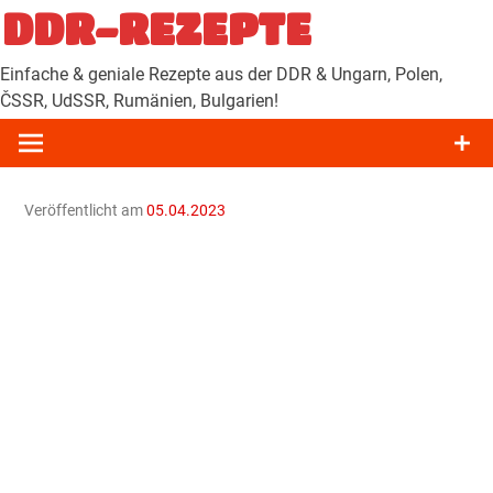
Zum
DDR-REZEPTE
Inhalt
springen
Einfache & geniale Rezepte aus der DDR & Ungarn, Polen,
ČSSR, UdSSR, Rumänien, Bulgarien!
Veröffentlicht am
05.04.2023