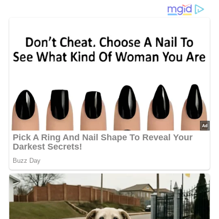
Ein Rezept aus der ehemaligen DDR aus dem Jahr 1989
Dieses Rezept ist für 4 Personen, bei mehr oder weniger
Personen, bitte die Zutaten anpassen.
Diese Zutaten brauchen wir…
2 mittelgroße Salatgurken
200 g Hackepeter
150 g Schabefleisch
1 eingeweichtes Brötchen
2 Eier
80 g Schinkenspeck
200 g Schnittkäse
1/4 Liter Brühe
30 g Margarine
1 Eßlöffel Zwiebelwürfel