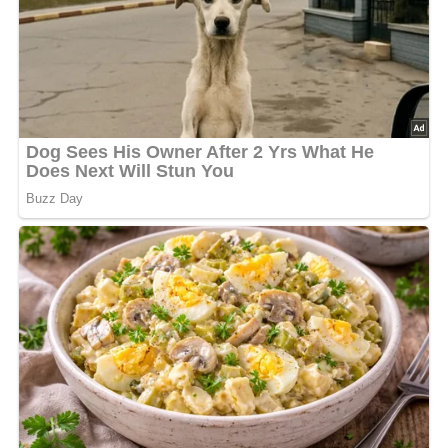
2 Eßlöffel Weißwein
Salz
Pfeffer
Majoran
Lob, Kritik, Fragen oder Anregungen zum Rezept?
Dann hinterlasse doch bitte einen Kommentar am
Ende dieser Seite & auch eine Bewertung!
Und so wird es gemacht…
Aus Hackepeter, Schabefleisch, dem ausgedrückten und
zerkleinerten Brötchen, der Zwiebel, den aufgeschlagenen
Eiern, 100 g Käsewürfeln, Salz, Pfeffer und etwas Majoran
eine Hackmasse zubereiten. Die Gurken schälen, längs
halbieren und die Kerne herauskratzen. In die Höhlungen
die Hackfleisch-Käse-Füllung geben und mit dem in
Streifen geschnittenen Schinkenspeck belegen. In einer