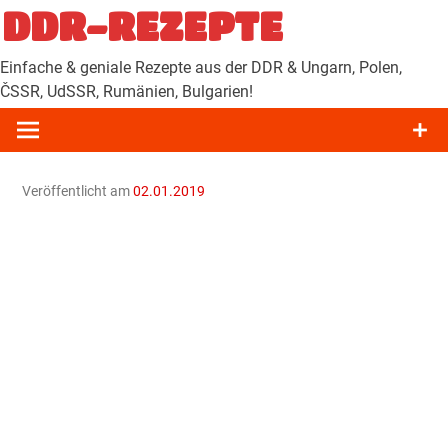
Zum
DDR-REZEPTE
Inhalt
springen
Einfache & geniale Rezepte aus der DDR & Ungarn, Polen,
ČSSR, UdSSR, Rumänien, Bulgarien!
Veröffentlicht am
02.01.2019