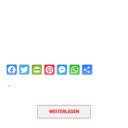
Facebook
Twitter
PrintFriendly
Pinterest
Messenger
WhatsApp
Teilen
2
Erbsensuppe
WEITERLESEN
Diese
Erbsensuppe
ist ein herzhaftes und traditionelles