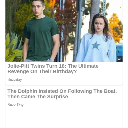
Zubereitung der Erbsensuppe
Erbsen einweichen
: Die Erbsen waschen und
über Nacht in 1 1/2 Liter kaltem Wasser
einweichen.
Kochen
: Am nächsten Tag die eingeweichten
Erbsen mit dem Einweichwasser, vorbereitetem
Wurzelwerk (Suppengrün) und Zwiebel kalt
ansetzen und weich kochen. Nach Belieben
durchpassieren.
Speck vorbereiten
: Den Speck kleinschneiden
und in einer Pfanne knusprig braten.
Servieren
: Die Suppe mit dem gebräunten Speck
garnieren und geröstete Weißbrotwürfel
darübergeben. Mit einem Klecks Margarine
verfeinern und servieren!