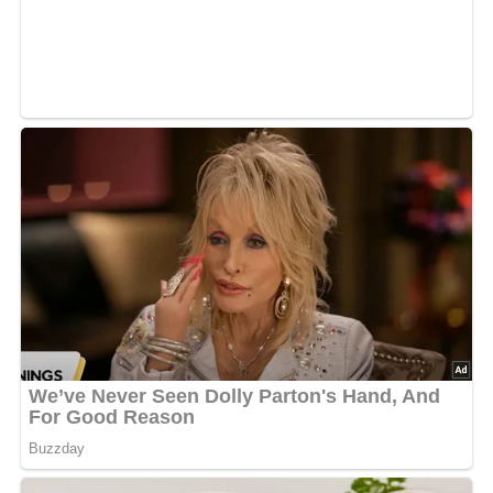
Kalorien: Pro Portion: ca. 250 kcal
Zubereitungszeit: Über Nacht einweichen + 1 Stunde
kochen
Kennst du schon unser tolles DDR-Quiz?
Was weißt du
noch alles über die DDR?
Teste dein Wissen jetzt!
Haltbarkeit und Aufbewahrung
Die Erbsensuppe kann im Kühlschrank in einem
luftdichten Behälter für bis zu 3 Tage aufbewahrt werden.
Vor dem erneuten Erwärmen gut durchrühren.
Küchenutensilien
Topf