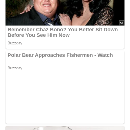
variieren.
Schwierigkeitsgrad: Leicht
Nach: Eintöpfe, Aufläufe, Überbackenes, Verlag für die Frau Leipzig DDR 1982
Jetzt Sterne vergeben – Rezept
bewerten
4.4/5
(32 Bewertung)