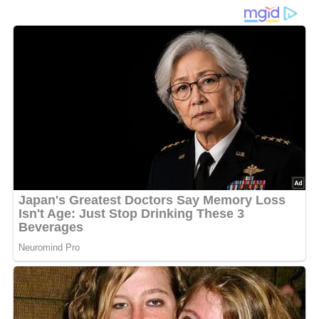
Gericht, das oft in der DDR zubereitet wurde. Es ist ein
einfaches, aber schmackhaftes Rezept, das sich gut für
kalte Tage eignet. Ein DDR-Rezept aus dem Jahr 1982:
Erbsensuppe, Beispielfoto / User:Erbsensuppe [
CC BY-SA 3.0
],
via Wikimedia
Commons