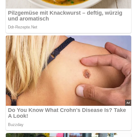
Portionen: 4
Zutaten für die Erbsensuppe
200 g getrocknete Erbsen
1 Wurzelwerk (Suppengrün)
1 Zwiebel
Salz
50 g Speck
Weißbrotwürfel
Margarine
Lob, Kritik, Fragen oder Anregungen zum Rezept?
Dann hinterlasse doch bitte einen Kommentar am
Ende dieser Seite! Vergiss bitte nicht das Rezept zu
bewerten.