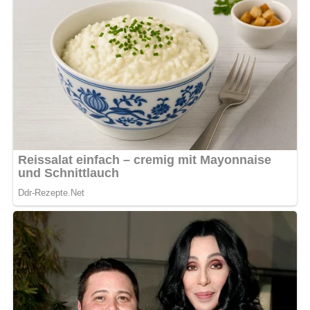
Pfanne
Schneidebrett
Messer
Tipps
Verwende frische Zutaten für das beste
Geschmackserlebnis.
Wenn du die Suppe cremiger möchtest, kannst du
einen Teil der Erbsen pürieren.
Variationen
Füge zusätzliches Gemüse wie Karotten oder Sellerie
hinzu, um die Suppe noch nahrhafter zu machen.
Experimentiere mit verschiedenen Gewürzen wie
Thymian oder Lorbeerblättern, um den Geschmack zu