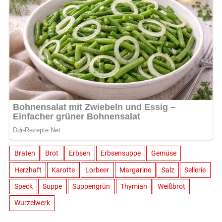
Braten
Brot
Erbsen
Erbsensuppe
Gemüse
Herzhaft
Karotte
Lorbeer
Margarine
Salz
Sellerie
Speck
Suppe
Suppengrün
Thymian
Weißbrot
Wurzelwerk