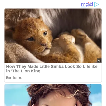
Zutaten
1 Broiler (eine regional übliche Bezeichnung für
Brathähnchen, insbesondere im Gebiet der ehemaligen
DDR)
Salz
Pfeffer
Curry
1/4 Liter Milch
1/2 Eßlöffel Mehl
1 Eßlöffel Tomatenmark
3 Eier
4 Eßlöffel Öl
4 Zwiebeln
1 Eßlöffel Margarine
Zubereitung