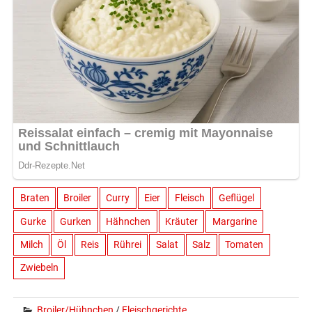
Braten
Broiler
Curry
Eier
Fleisch
Geflügel
Gurke
Gurken
Hähnchen
Kräuter
Margarine
Milch
Öl
Reis
Rührei
Salat
Salz
Tomaten
Zwiebeln
Broiler/Hühnchen
/
Fleischgerichte