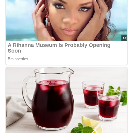
Das Fleisch von den Knochen lösen, in etwa 2 cm breite
Streifen schneiden, mit Salz, Pfeffer und Curry würzen.
Milch mit Mehl, Tomatenmark, 1 Ei, 2 Teelöffel Curry und
Salz verquirlen.
Die Fleischstreifen in diese Marinade legen, zugedeckt
und kühlgestellt etwa 1 Tag stehen lassen.
Vor dem Braten die Marinade gut abtropfen lassen.
Die Hähnchenstücke in heißem Öl, mit den in Ringe
geschnittenen Zwiebeln, schnell und saftig braten.
Sind die Stücke gar, Margarine und 2 verquirlte, mit Curry
und etwas Salz gewürzte Eier zusammen mit der
Marinade dazugeben und wie Rührei stocken lassen.
Mit Kräuterreis und Gurkensalat servieren.
[Nach: Geflügel aus Topf und Pfanne » Verlag für die Frau Leipzig, Berlin, DDR]
Abonniere jetzt unseren Newsletter!