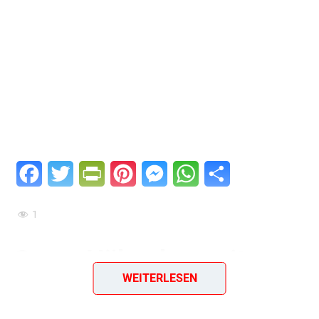
Facebook
Twitter
PrintFriendly
Pinterest
Messenger
WhatsApp
Teilen
1
Curry-Hähnchen mit
WEITERLESEN
Kräuterreis