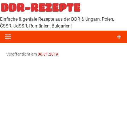
Zum
DDR-REZEPTE
Inhalt
springen
Einfache & geniale Rezepte aus der DDR & Ungarn, Polen,
ČSSR, UdSSR, Rumänien, Bulgarien!
Veröffentlicht am
06.01.2019