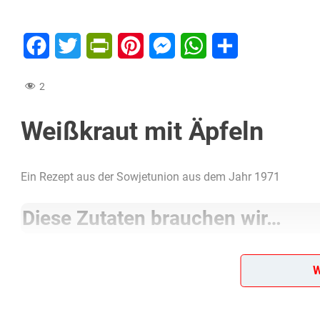
Facebook
Twitter
PrintFriendly
Pinterest
Messenger
WhatsApp
Teilen
2
Weißkraut mit Äpfeln
Ein Rezept aus der Sowjetunion aus dem Jahr 1971
Diese Zutaten brauchen wir…
1 mittelgroßer Kopf Weißkraut (etwa 800 g)
W
2 Eßlöffel Butter oder Margarine
3 Äpfel
2 Eßlöffel Kümmel