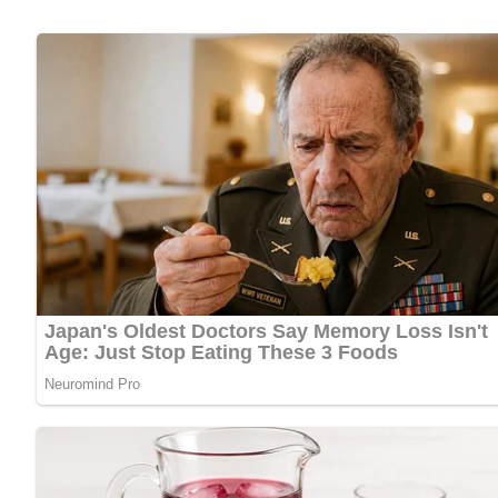
1/4 Liter saure Sahne
Salz
1 Eßlöffel Mehl
1 Teelöffel Zucker
1 bis 2 Teelöffel Essig oder Zitronensaft
Kräuter
Lob, Kritik, Fragen oder Anregungen zum Rezept? Dann hi
eine Bewertung!
Und so wird es gemacht…
Das geputzte, gewaschene und geviertelte Weißkraut mit od
Kraut in einer nicht über 10 cm dicken Schicht in den Topf
Fleischbrühe zugießen. Sobald das Wasser oder die Fleisch
zugedeckt etwa 5 bis 8 Minuten dünsten. Nun die geschälte
Kümmel sowie die saure Sahne dazugeben und einige Minu
genommen ziehen lassen. Nun mit dem in Wasser oder Milch 