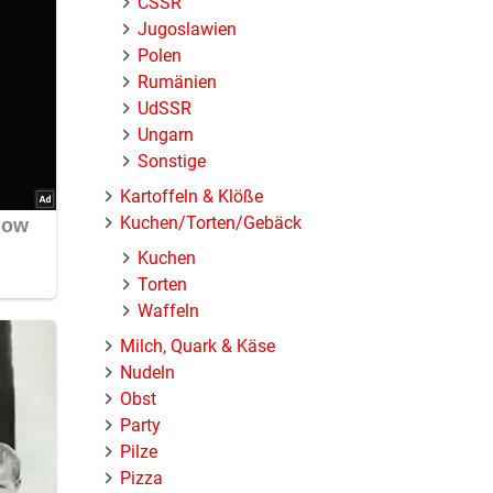
ČSSR
Jugoslawien
Polen
Rumänien
UdSSR
Ungarn
Sonstige
Kartoffeln & Klöße
Kuchen/Torten/Gebäck
Kuchen
Torten
Waffeln
Milch, Quark & Käse
Nudeln
Obst
Party
Pilze
Pizza