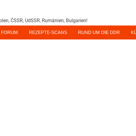
olen, ČSSR, UdSSR, Rumänien, Bulgarien!
FORUM
REZEPTE-SCANS
RUND UM DIE DDR
K