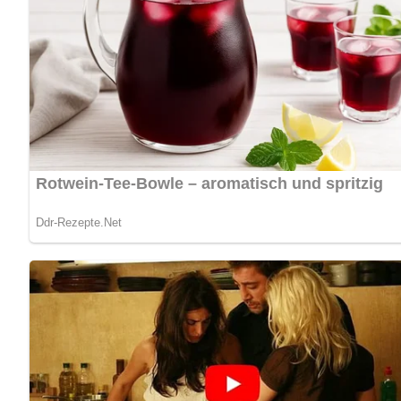
unter Umrühren aufkochen. Mit Zucker und Essig oder Zitr
servieren.
Nach: Kulinarische Gerichte, Zu Gast bei Freunden, Verlag für die Frau, Leipzig und 
Kennst du schon unser tolles DDR-Quiz?
Was weißt du no
Jetzt Sterne vergeben – Rezept 
5/5
(1 Bewertung)