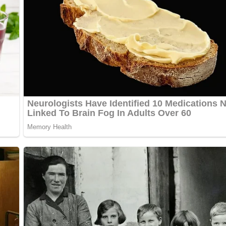
onensaft abschmecken und mit den gewiegten Kräutern bestreut
Verlag für Lebensmittelindustrie, Moskau, 1971
ch alles über die DDR?
Teste dein Wissen jetzt!
bewerten