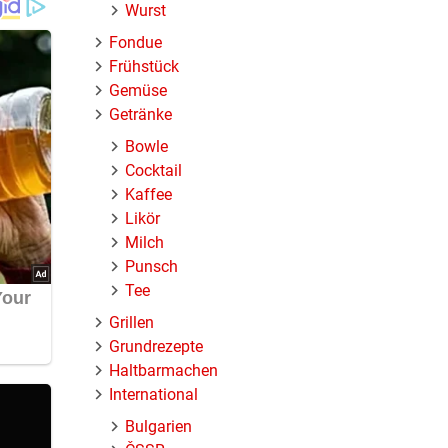
Wurst
Fondue
Frühstück
Gemüse
Getränke
Bowle
Cocktail
uch
Kaffee
Likör
Milch
Punsch
Tee
Grillen
d das
Grundrezepte
Haltbarmachen
t
International
en
Bulgarien
inuten