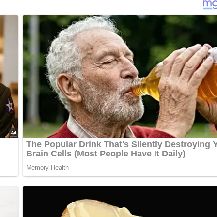
nterlasse doch bitte einen Kommentar am Ende dieser Seite & a
er ohne Strunk hobeln. In einem Topf etwas Butter zerlassen un
 geben. Noch etwas Butter und etwa 1/4 Liter heißes Wasser oder
brühe anfängt zu kochen, die Flamme klein stellen und das Krau
n, von den Gehäusen befreiten und klein geschnittenen Äpfel, d
ten garen. Dann salzen und noch etwa 10 Minuten vom Feuer
verquirlten Mehl oder mit einer hellen Mehlschwitze 1 bis 2 M