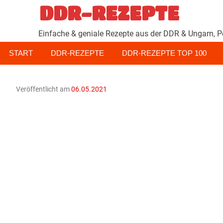
Zum
DDR-REZEPTE
Inhalt
springen
Einfache & geniale Rezepte aus der DDR & Ungarn, P
START
DDR-REZEPTE
DDR-REZEPTE TOP 100
Veröffentlicht am
06.05.2021