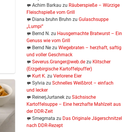
Achim Barkau
zu
Räuberspieße – Würzige
Fleischspieße vom Grill
Diana bruhn Bruhn
zu
Gulaschsuppe
„Lumpi“
Bernd N.
zu
Hausgemachte Bratwurst – Ein
Genuss wie vom Grill
Bernd Ne
zu
Wiegebraten – herzhaft, saftig
und voller Geschmack
Severus.Granger@web.de
zu
Klitscher
(Erzgebirgische Kartoffelpuffer)
Kurt K.
zu
Verlorene Eier
Sylvia
zu
Schnelles Weißbrot – einfach
und lecker
ReinerjJurtanek
zu
Sächsische
Kartoffelsuppe – Eine herzhafte Mahlzeit aus
der DDR-Zeit
Smegmata
zu
Das Originale Jägerschnitzel
nach DDR-Rezept