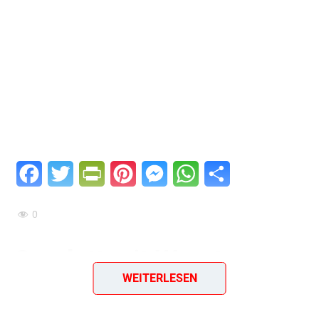
Facebook
Twitter
PrintFriendly
Pinterest
Messenger
WhatsApp
Teilen
0
Omelett mit Wurstwaren
WEITERLESEN
und Pilzen