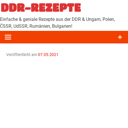
Zum
DDR-REZEPTE
Inhalt
springen
Einfache & geniale Rezepte aus der DDR & Ungarn, Polen,
ČSSR, UdSSR, Rumänien, Bulgarien!
Veröffentlicht am
07.05.2021