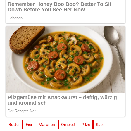
Butter
Eier
Maronen
Omelett
Pilze
Salz