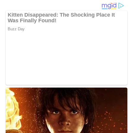
Diese Zutaten brauchen wir…
8 Eier
200 g Wurstwaren
200 g Pilze (Sandröhrlinge, Maronenröhrlinge,
Ritterlinge)
60 g Butter
Salz
Pfeffer
Lob, Kritik, Fragen oder Anregungen zum Rezept?
Dann hinterlasse doch bitte einen Kommentar am
Ende dieser Seite & auch eine Bewertung!
Und so wird es gemacht…