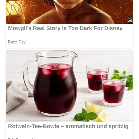
Die in Scheiben geschnittenen geputzten Pilze in eigenem
Saft kurz dünsten. Butter, würfelig geschnittene
Wurstwaren, Salz und Pfeffer zugeben und bräunen.
Eier mit Salz verquirlen und vier Omeletts zubereiten.
Pilzgemisch auf die Omeletts verteilen. Omeletts
einschlagen.
Nach: Pilze sammeln und essen, Artia-Verlag, Prag, 1987
5/5
(1 Bewertung)