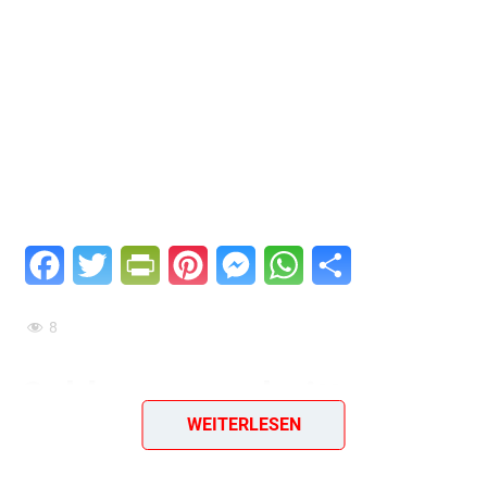
Facebook
Twitter
PrintFriendly
Pinterest
Messenger
WhatsApp
Teilen
8
Schlemmerschnitte von
WEITERLESEN
Ei