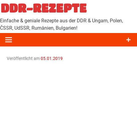
Zum
DDR-REZEPTE
Inhalt
springen
Einfache & geniale Rezepte aus der DDR & Ungarn, Polen,
ČSSR, UdSSR, Rumänien, Bulgarien!
Veröffentlicht am
05.01.2019