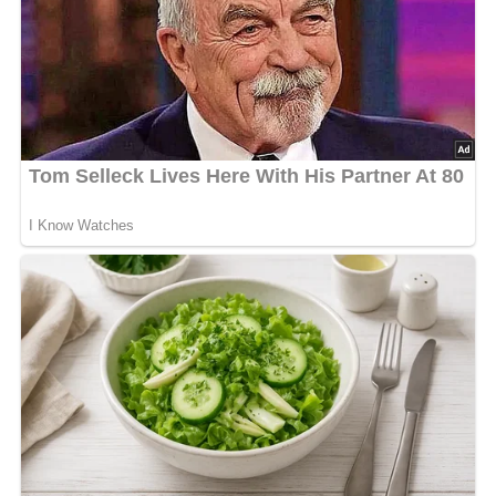
Leicht
Fazit
Die Schlemmerschnitte von Ei ist ein einfaches und
dennoch köstliches Gericht, das die unkomplizierte Natur
der DDR-Küche perfekt verkörpert. Mit nur wenigen
Zutaten zauberst du im Handumdrehen eine herzhafte
Mahlzeit, die dich mit jedem Bissen in die Vergangenheit
entführt. Also, schnapp dir deine Pfanne und probiere
dieses klassische Rezept aus – deine
Geschmacksknospen werden es dir danken!
[Nach: Das Fernsehkochbuch © VEB Fachbuchverlag Leipzig, 1964]
Jetzt Sterne vergeben – Rezept