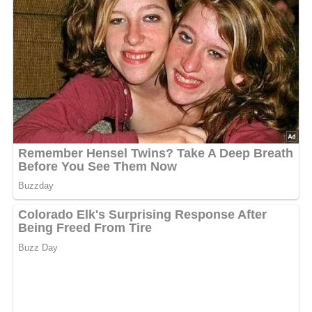
Küchenutensilien
Pfanne
Schneidebrett
Messer
Flache Schüssel zum Verquirlen der Eier
Kochlöffel oder Pfannenwender
Tipps zum Rezept
Verwende am besten frisches Weißbrot für die besten
Ergebnisse.
Experimentiere mit verschiedenen Senfsorten, um
deinen persönlichen Geschmack zu treffen.
Serviere die Schlemmerschnitten heiß und knusprig für
den besten Genuss.