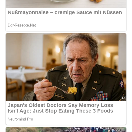
Anzahl der Portionen:
Dieses Rezept ergibt 4 Portionen.
Zutaten für die
Schlemmerschnitte von Ei
8 Scheiben Weißbrot
Semmelbrösel
75 g „Sonja“ (DDR-Haushalt-Margarine)
Senf
150 g gekochter Schinken
2 Eier