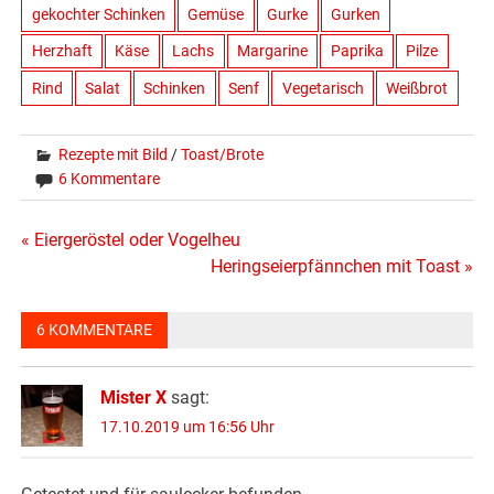
gekochter Schinken
Gemüse
Gurke
Gurken
Herzhaft
Käse
Lachs
Margarine
Paprika
Pilze
Rind
Salat
Schinken
Senf
Vegetarisch
Weißbrot
Rezepte mit Bild
/
Toast/Brote
6 Kommentare
Beitragsnavigation
« Eiergeröstel oder Vogelheu
Heringseierpfännchen mit Toast »
6 KOMMENTARE
Mister X
sagt:
17.10.2019 um 16:56 Uhr