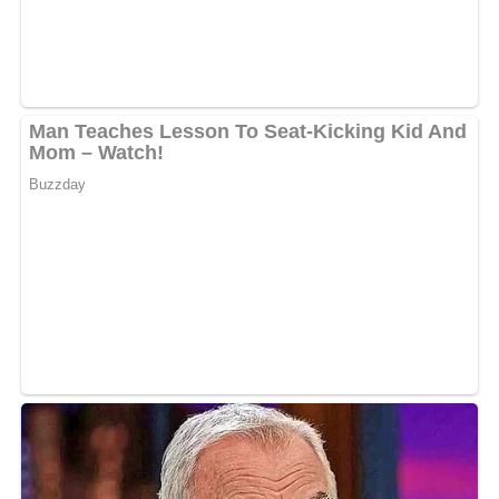
Getränke und Beilagen
Als Getränk passt ein kühles Bier oder ein erfrischendes
Glas Limonade gut zu diesem herzhaften Gericht.
Als Beilage eignen sich neben einem frischen Salat
auch Gewürzgurken oder eingelegtes Gemüse.
Variationen des Rezepts
Statt gekochtem Schinken können auch andere Beläge
wie geräucherter Lachs, Käse oder Pilze verwendet
werden.
Für eine vegetarische Option können Sie den Schinken
durch geröstetes Gemüse wie Paprika, Zucchini oder
Aubergine ersetzen.
Schwierigkeit des Rezepts