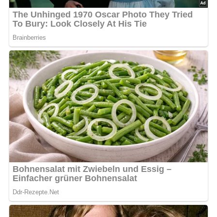
um eine knusprige Kruste zu erhalten.
In einer Pfanne die „Sonja“ erhitzen und die Schnitten
darin auf beiden Seiten knusprig braun braten.
Die fertigen Schlemmerschnitten heiß servieren,
idealerweise mit einem frischen Salat als Beilage.
Zubereitungszeit:
Die Zubereitung dauert etwa 20
Minuten.
Haltbarkeit:
Die Schlemmerschnitten sollten am besten
frisch zubereitet und sofort genossen werden, um ihre
Knusprigkeit zu erhalten.
Aufbewahrung:
Reste können im Kühlschrank für bis zu
1-2 Tage aufbewahrt werden. Vor dem erneuten
Aufwärmen sollten sie jedoch vorsichtig in einer Pfanne
oder im Ofen erwärmt werden, um ihre Textur zu
bewahren.