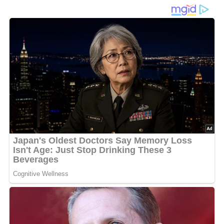
Willkommen zu einem weiteren nostalgischen Ausflug in
die Welt der DDR-Küche! Heute stellen wir dir ein
klassisches Rezept vor, das in vielen Haushalten der
ehemaligen DDR beliebt war: die
Schlemmerschnitte von
Ei
. Diese köstliche Speise ist schnell zubereitet und vereint
einfache Zutaten zu einem herzhaften Genuss. Lass uns
gemeinsam dieses Stück Geschichte auf deinem Teller
zum Leben erwecken!