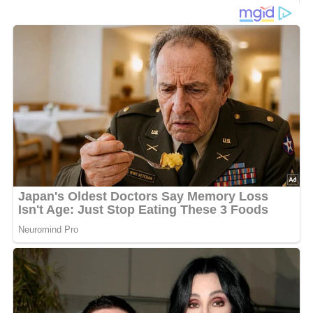
1 kg Lammkeule, 200 g Morcheln (Maipilze,
Nelkenschwindlinge, Champignons), je 200 g grüne
Erbsen, Möhren, grüne Bohnen, Blumenkohl und Spargel,
50 g Tomatenmark, 50 g Fett, 50 g Butter, 1 Sträußchen
Petersilie, 1 Eßlöffel Mehl, Pfeffer, Salz.
Lob, Kritik, Fragen oder Anregungen zum Rezept?
Dann hinterlasse doch bitte einen Kommentar am
Ende dieser Seite & auch eine Bewertung!
Zubereitung
Die Lammkeule wird von der Haut befreit, gesalzen und in
Fett von allen Seiten angebraten.
In der Röhre weiterbraten, bis die Keule gar ist.