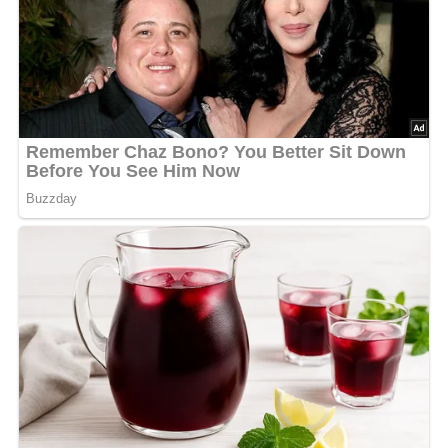
Die Pilze in Stücke schneiden und in Butter dünsten, bis
sie gar sind und das Wasser verdampft ist.
Die übrigen Gemüsearten in Salzwasser gesondert garen,
abgießen und mit den Pilzen und gewiegter Petersilie
mischen.
Die Lammkeule aus der Pfanne nehmen.
In dem Fett etwas Mehl bräunen, das Tomatenmark
dazugeben, mit ausreichend Wasser verrühren, aufkochen
lassen und die Soße auf dem Gemüse verteilen.
Die Keule aufschneiden und mit dem Gemüse und
Pellkartoffeln auftragen.
[Nach: Kochbuch für Pilzsammler » Verlag für die Frau, Leipzig, 1989]