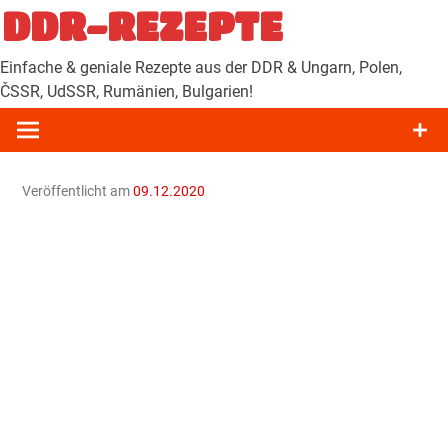
Zum
DDR-REZEPTE
Inhalt
springen
Einfache & geniale Rezepte aus der DDR & Ungarn, Polen,
ČSSR, UdSSR, Rumänien, Bulgarien!
Veröffentlicht am
09.12.2020