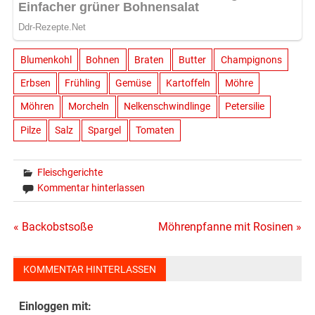
Blumenkohl
Bohnen
Braten
Butter
Champignons
Erbsen
Frühling
Gemüse
Kartoffeln
Möhre
Möhren
Morcheln
Nelkenschwindlinge
Petersilie
Pilze
Salz
Spargel
Tomaten
Fleischgerichte
Kommentar hinterlassen
Beitragsnavigation
« Backobstsoße
Möhrenpfanne mit Rosinen »
KOMMENTAR HINTERLASSEN
Einloggen mit: