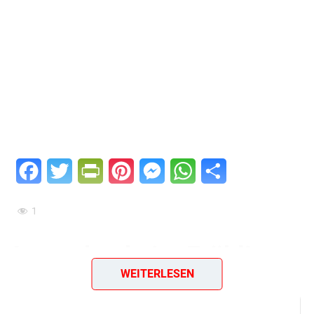
Facebook
Twitter
PrintFriendly
Pinterest
Messenger
WhatsApp
Teilen
1
Lammkeule im Frühling
WEITERLESEN
Zutaten