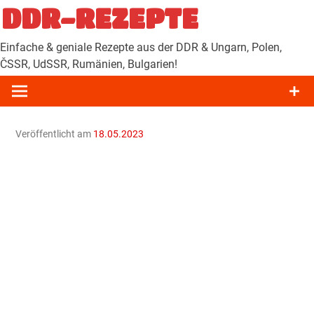
Zum
DDR-REZEPTE
Inhalt
springen
Einfache & geniale Rezepte aus der DDR & Ungarn, Polen,
ČSSR, UdSSR, Rumänien, Bulgarien!
Veröffentlicht am
18.05.2023