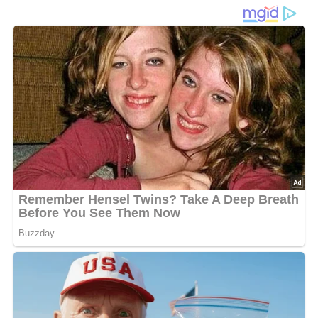
Diese Zutaten brauchen wir…
2 kg Hammelkeule
100 g Speck
3 Knoblauchzehen
1 Glas herber Weißwein
4 Eßlöffel Zitronensaft oder Essig
Piment
2 Lorbeerblätter
10 Pfefferkörner
10 Wacholderbeeren
Estragon
Rosmarin
Salz
Fett
Lob, Kritik, Fragen oder Anregungen zum Rezept?