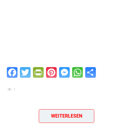
Facebook
Twitter
PrintFriendly
Pinterest
Messenger
WhatsApp
Teilen
1
Hammelkeule
WEITERLESEN
Ein Rezept aus dem Jahr 1988