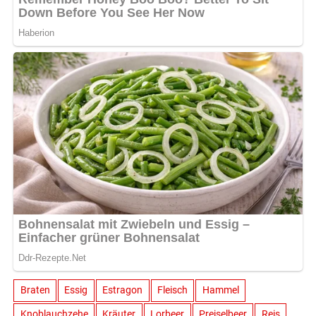
Braten
Essig
Estragon
Fleisch
Hammel
Knoblauchzehe
Kräuter
Lorbeer
Preiselbeer
Reis