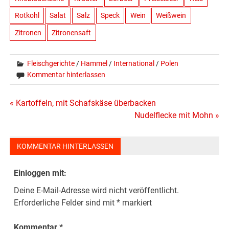
Rotkohl
Salat
Salz
Speck
Wein
Weißwein
Zitronen
Zitronensaft
Fleischgerichte
/
Hammel
/
International
/
Polen
Kommentar hinterlassen
Beitragsnavigation
« Kartoffeln, mit Schafskäse überbacken
Nudelflecke mit Mohn »
KOMMENTAR HINTERLASSEN
Einloggen mit:
Deine E-Mail-Adresse wird nicht veröffentlicht.
Erforderliche Felder sind mit
*
markiert
Kommentar
*