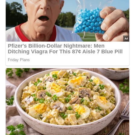
Dann hinterlasse doch bitte einen Kommentar am
Ende dieser Seite & auch eine Bewertung!
Und so wird es gemacht…
Das Fleisch waschen, abtrocknen, entsehnen und den
Talg entfernen. Den Wein mit Zitronensaft, Kräutern und
Gewürzen aufkochen. Das Fleisch in einen Steinguttopf
legen, mit dem abgekühlten Wein begießen und 3 bis 4
Tage wegstellen, zwischendurch häufig wenden. Aus der
Beize nehmen, abtrocknen, mit Salz und zerriebenem
Knoblauch einreiben und mit dem in dünne Stäbchen
geschnittenen Speck spicken. In erhitztem Fett bräunen
und in der Röhre braten, dabei häufig Wasser angießen,
später mit Bratensaft beträufeln. Nach etwa 2 Stunden die
Probe machen: Wenn nach dem Einstechen ein klarer,
nicht trüber Saft herausfließt, ist das Fleisch gar. Die
Hammelkeule in Scheiben schneiden und heiß mit