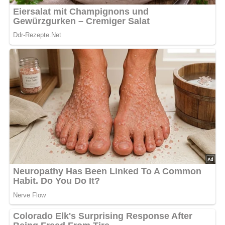
Rotkohlsalat oder Preiselbeeren auftragen.
Nach: Rezepte der polnischen Küche, Verlag für die Frau, Leipzig, DDR, 1988
Kennst du schon unser tolles DDR-Quiz?
Was weißt du
noch alles über die DDR?
Teste dein Wissen jetzt!
Jetzt Sterne vergeben – Rezept
bewerten
5/5
(1 Bewertung)