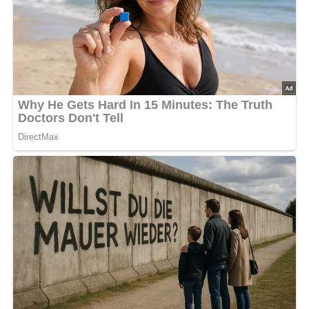
Dem Hackfleisch feingewiegte Zwiebel, Salz, Pfeffer,
Tomatenketchup und gehackte Petersilie zufügen.
Mit den Eiern binden und nach Bedarf auch die in Milch
eingeweichten Semmelbrösel untermischen.
Den Fleischteig gut verarbeiten und auf einer feuchten
Alufolie oder auf einem feuchten Tuch etwa einen
Finger dick breitstreichen.
Für die Fülle die Semmelbrösel in Milch einweichen,
den geriebenen Roquefortkäse und die Eier zufügen.
Die Hackfleischplatte damit bestreichen und zu einer
Roulade zusammenrollen.
Quer in eine gefettete Bratpfanne auf Holzspeiler legen,
etwas Wasser aufgießen und unter zeitweiligem
Bepinseln mit flüssiger Butter in der Röhre goldgelb
braten.
Den garen erkalteten Hackbraten in Scheiben
schneiden und mit Salaten oder verschiedenen kalten
Soßen servieren.