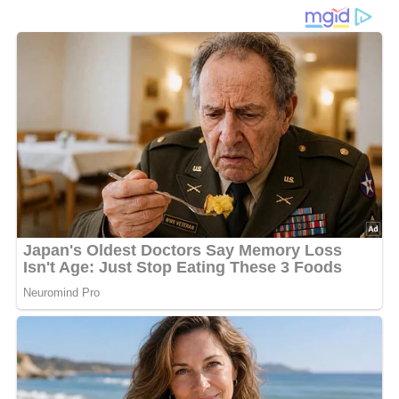
Zutaten
400 g gehacktes Rindfleisch, 350 g gehacktes
Schweinefleisch, 1 kleine Zwiebel, Salz, Pfeffer, Petersilie,
2 Eßlöffel Tomatenketchup, 2 Eier, 100 g Semmelbrösel,
1/2 Tasse Milch, 120 g Butter zum Braten.
Für die Fülle: 200 g Semmelbrösel, 1/4 Liter Milch, 100 g
Roquefortkäse, 2 Eier.
Lob, Kritik, Fragen oder Anregungen zum Rezept?
Dann hinterlasse doch bitte einen Kommentar am
Ende dieser Seite & auch eine Bewertung!
Zubereitung