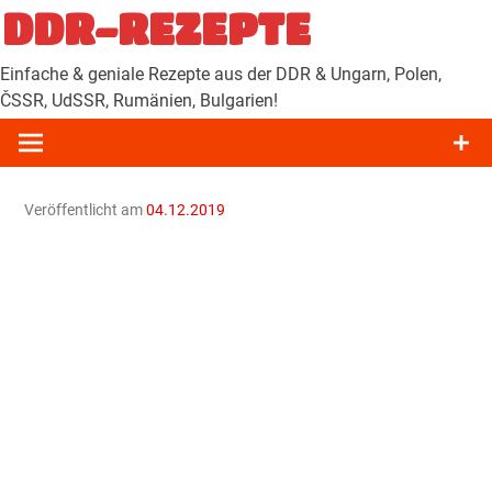
Zum
DDR-REZEPTE
Inhalt
springen
Einfache & geniale Rezepte aus der DDR & Ungarn, Polen,
ČSSR, UdSSR, Rumänien, Bulgarien!
Veröffentlicht am
04.12.2019