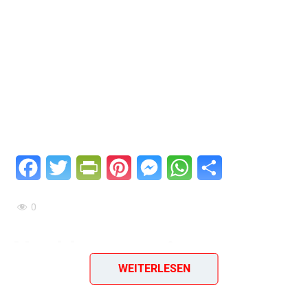
Facebook
Twitter
PrintFriendly
Pinterest
Messenger
WhatsApp
Teilen
0
Hackbraten mit
WEITERLESEN
Roquefort-Fülle