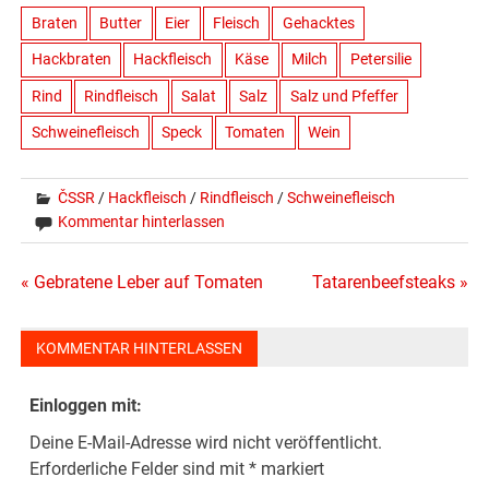
Braten
Butter
Eier
Fleisch
Gehacktes
Hackbraten
Hackfleisch
Käse
Milch
Petersilie
Rind
Rindfleisch
Salat
Salz
Salz und Pfeffer
Schweinefleisch
Speck
Tomaten
Wein
ČSSR
/
Hackfleisch
/
Rindfleisch
/
Schweinefleisch
Kommentar hinterlassen
Beitragsnavigation
« Gebratene Leber auf Tomaten
Tatarenbeefsteaks »
KOMMENTAR HINTERLASSEN
Einloggen mit:
Deine E-Mail-Adresse wird nicht veröffentlicht.
Erforderliche Felder sind mit
*
markiert