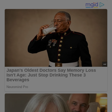
500 g Fisch
2 Zwiebeln
2 Eßlöffel Butter; Margarine oder Öl
2 Eßlöffel Tomatenmark; Püree
4 kleine Salzgurken; oder Essiggurken
2 Tomaten
1 Eßlöffel Kapern
1 Lorbeerblatt
1/2 Zitrone
Salz
Pfeffer
Petersilie; oder Dill
Zubereitung
Zwiebel klein schneiden, leicht in Fett rösten,
Tomatenmark zusetzen und 5 – 6 Minuten dünsten. Dann