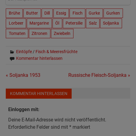
Brühe
Butter
Dill
Essig
Fisch
Gurke
Gurken
Lorbeer
Margarine
Öl
Petersilie
Salz
Soljanka
Tomaten
Zitronen
Zwiebeln
Eintöpfe
/
Fisch & Meeresfrüchte
Kommentar hinterlassen
Beitragsnavigation
« Soljanka 1953
Russische Fleisch-Soljanka »
KOMMENTAR HINTERLASSEN
Einloggen mit:
Deine E-Mail-Adresse wird nicht veröffentlicht.
Erforderliche Felder sind mit
*
markiert