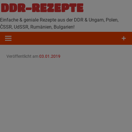
Zum
DDR-REZEPTE
Inhalt
springen
Einfache & geniale Rezepte aus der DDR & Ungarn, Polen,
ČSSR, UdSSR, Rumänien, Bulgarien!
Veröffentlicht am
03.01.2019