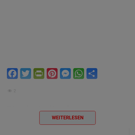
Facebook
Twitter
PrintFriendly
Pinterest
Messenger
WhatsApp
Teilen
2
Fisch-Soljanka
WEITERLESEN
Zutaten