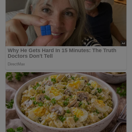
Fischstückchen, in Scheiben geschnittene Gurken,
Tomaten, Kapern, Lorbeerblatt und etwas Pfeffer
zusetzen, alles mit heißer Brühe übergießen, salzen und
10 – 15 Minuten kochen.
Vor dem Servieren mit gewiegter Petersilie oder Dill
bestreuen und einige geschälte und entkernte
Zitronenscheiben.
Kennst du schon unser tolles DDR-Quiz?
Was weißt du
noch alles über die DDR?
Teste dein Wissen jetzt!
Jetzt Sterne vergeben – Rezept
bewerten