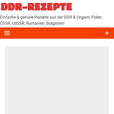
Zum
DDR-REZEPTE
Inhalt
springen
Einfache & geniale Rezepte aus der DDR & Ungarn, Polen,
ČSSR, UdSSR, Rumänien, Bulgarien!