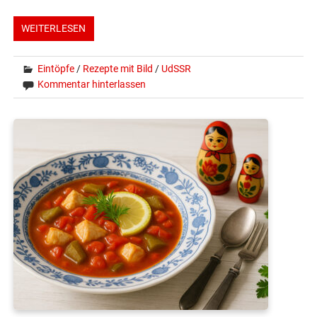
WEITERLESEN
Eintöpfe
/
Rezepte mit Bild
/
UdSSR
Kommentar hinterlassen