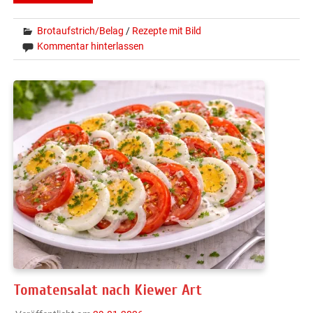
Brotaufstrich/Belag
/
Rezepte mit Bild
Kommentar hinterlassen
Tomatensalat nach Kiewer Art