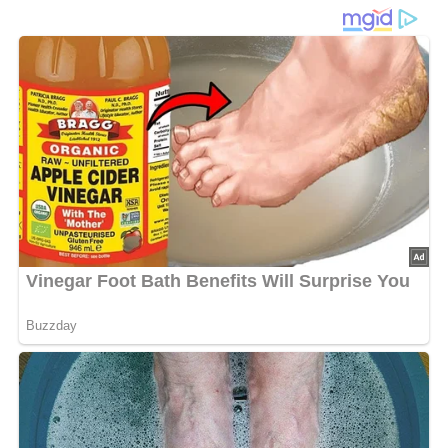
und sättigend
Der
ungarische Kartoffelsalat
vereint deftige und frische
Zutaten zu einer besonders aromatischen Kombination.
Neben
Kartoffeln
sorgen gebratene
ungarische Salami
,
Paprika
und
Zwiebeln
für kräftigen Geschmack, während
Kidneybohnen
den Salat noch gehaltvoller machen. Das
Dressing aus
Fleischbrühe, Essig und Paprikapulver
verleiht dem Gericht die typische ungarische Würze.
Damit sich alle Aromen gut verbinden, sollte der Salat
unbedingt etwa
eine Stunde ziehen
– so entfaltet er
seinen vollen Geschmack. Er passt perfekt als
herzhafte
Beilage
zum Grillabend oder als eigenständiges Gericht,
das auch kalt noch wunderbar schmeckt.