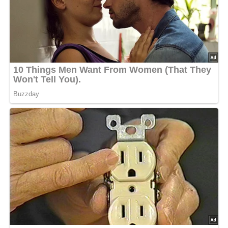
Pfanne:
Zum Anbraten der Salami und des Gemüses.
Schneidbrett und Messer:
Für das Zerkleinern der
Zutaten.
Schüssel:
Zum Mischen und Ziehenlassen des Salats.
Schwierigkeitsgrad
Leicht – Die Zubereitung ist unkompliziert und erfordert
keine speziellen Kochkenntnisse. Die Zutaten lassen sich
gut vorbereiten und durch das Anbraten entsteht ein
intensiver Geschmack, ohne dass man lange am Herd
stehen muss.
Nährwertangaben (pro Portion)
Kalorien: 420 kcal
Fett: 22 g