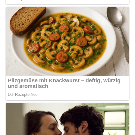
vermengen.
Das Dressing warm über den Salat gießen, alles gut
durchmischen und abschmecken.
Den Salat etwa eine Stunde ziehen lassen, damit sich
die Aromen optimal verbinden.
Vorbereitungs- und
Zubereitungszeiten
Vorbereitungszeit
20 Minuten
Zubereitungszeit
40 Minuten
Gesamtzeit
60 Minuten
Benötigte Küchenutensilien
Kochtopf:
Zum Kochen der Kartoffeln.