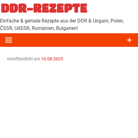
Zum
DDR-REZEPTE
Inhalt
springen
Einfache & geniale Rezepte aus der DDR & Ungarn, Polen,
ČSSR, UdSSR, Rumänien, Bulgarien!
Veröffentlicht am
16.08.2025