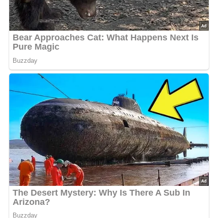
Kein Spam, kein Bullshit, keine Weitergabe deiner Mailadresse an Dritte!
Zubereitung
Kartoffeln in Salzwasser kochen, etwas abkühlen
lassen und nach dem Schälen in Scheiben schneiden.
Salami, Zwiebeln und Paprika in dünne Streifen
schneiden. Bohnen abtropfen lassen.
In einer beschichteten Pfanne die Salami bei mittlerer
Hitze anbraten, bis das Fett ausläuft. Dann die Salami
herausnehmen.
Im verbleibenden Fett die Zwiebeln, Paprika und
Knoblauch anbraten, bis sie weich sind.
Die gebratenen Zutaten zusammen mit den
Kartoffelscheiben in eine Schüssel geben und alles
vermischen.
Für das Dressing: Paprikapulver, Knoblauch, Pfeffer,
Salz und Essig mit der warmen Fleischbrühe gut