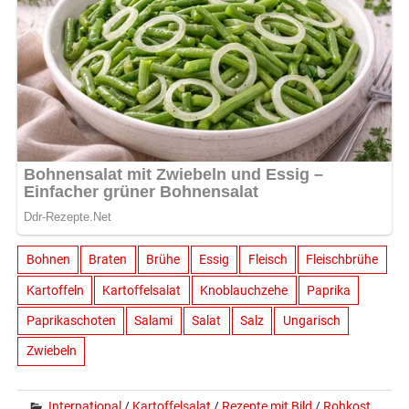
Bohnen
Braten
Brühe
Essig
Fleisch
Fleischbrühe
Kartoffeln
Kartoffelsalat
Knoblauchzehe
Paprika
Paprikaschoten
Salami
Salat
Salz
Ungarisch
Zwiebeln
International
/
Kartoffelsalat
/
Rezepte mit Bild
/
Rohkost