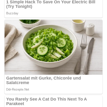
Kohlenhydrate: 40 g
Eiweiß: 16 g
Tipps zum Rezept
Für eine vegetarische Variante kannst du die Salami
weglassen oder durch geräucherten Tofu ersetzen.
Der Salat schmeckt besonders gut, wenn du ihn
etwas länger ziehen lässt – idealerweise über
Nacht.
Bild für dein Pinterest-Board