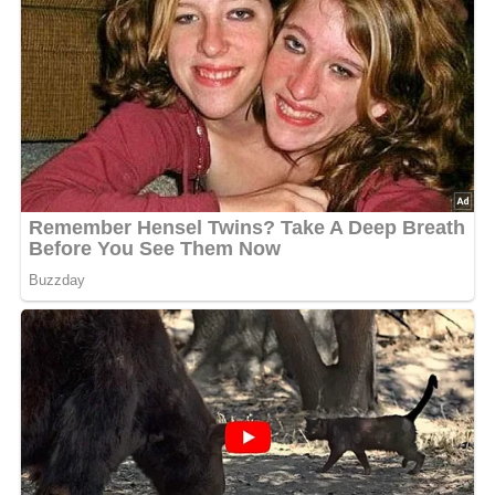
1000 g Kartoffeln
160 g ungarische Salami
200 g Zwiebeln
300 g Paprika (bunt gemischt)
1 Knoblauchzehe
1 Dose Kidney-Bohnen
250 ml warme Fleischbrühe
1 Esslöffel Essig
Salz
Pfeffer
Paprikapulver
Abonniere jetzt unseren Newsletter!