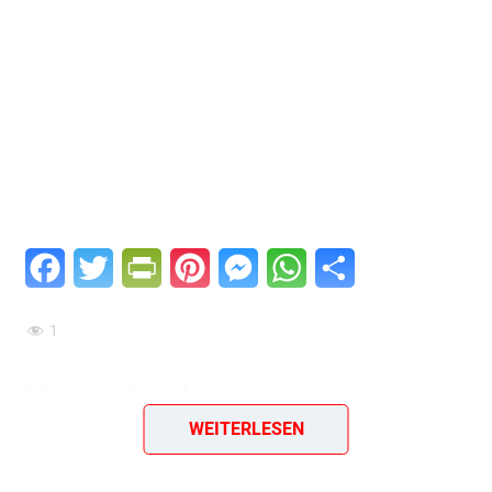
Facebook
Twitter
PrintFriendly
Pinterest
Messenger
WhatsApp
Teilen
1
Ungarischer
WEITERLESEN
Kartoffelsalat – Würzig