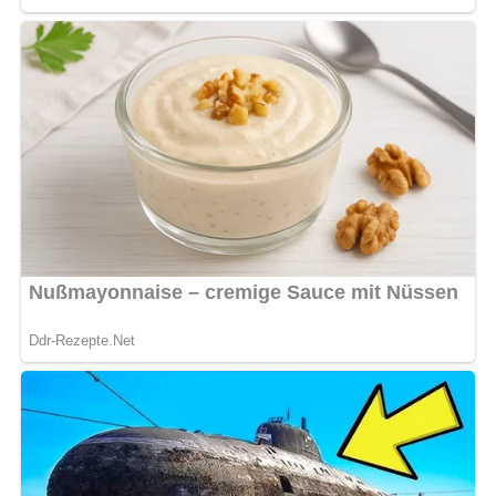
schneiden.
Die Tomaten mit kochendem Wasser überbrühen, kalt
abspülen, schälen und vierteln.
Zwiebeln in Ringe schneiden.
Den Speck würfeln und im Öl ausbraten, das Gemüse
dazugeben und andünsten.
Die Fleischbrühe zugießen.
Salz, Pfeffer, Lorbeerblatt und Thymian zugeben.
20 Minuten bei schwacher Hitze garen.
Kennst du schon unser tolles DDR-Quiz?
Was weißt du
noch alles über die DDR?
Teste dein Wissen jetzt!
Pin mich!