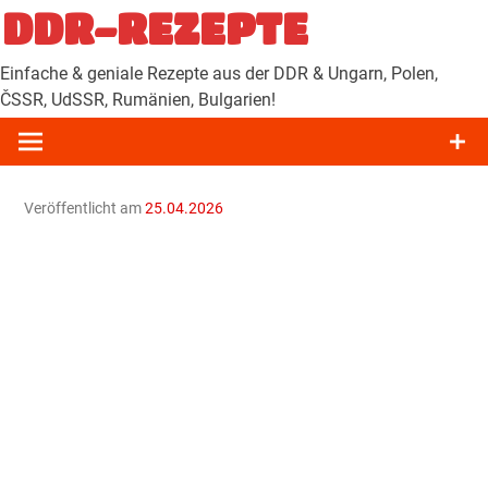
Zum
DDR-REZEPTE
Inhalt
springen
Einfache & geniale Rezepte aus der DDR & Ungarn, Polen,
ČSSR, UdSSR, Rumänien, Bulgarien!
Veröffentlicht am
25.04.2026