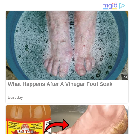
aromatisch, deftig und
vollmundig
Dieses Gericht überzeugt durch eine intensive
Kombination aus
reifem Gemüse
und würzigem Speck,
die zusammen ein wunderbar herzhaftes Aroma entfalten.
Die saftigen Tomaten bringen eine angenehme Frische,
während Paprika für eine leicht süßliche Note sorgt. In
Verbindung mit angebratenem Speck entsteht ein
harmonisches Zusammenspiel aus
kräftigen und
fruchtigen Aromen
, das sofort Appetit macht.
Besonders spannend ist die langsame Garzeit: Dabei
verbinden sich die Zutaten zu einer
geschmacklich
dichten, leicht sämigen Gemüsebasis
, die sich vielseitig
einsetzen lässt. Gewürze wie
Thymian und Lorbeer
sorgen für zusätzliche Tiefe und runden das Gericht