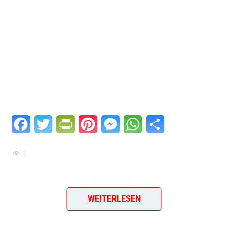
Facebook
Twitter
PrintFriendly
Pinterest
Messenger
WhatsApp
Teilen
1
Tomaten-Paprika-
WEITERLESEN
Gemüse mit Speck –