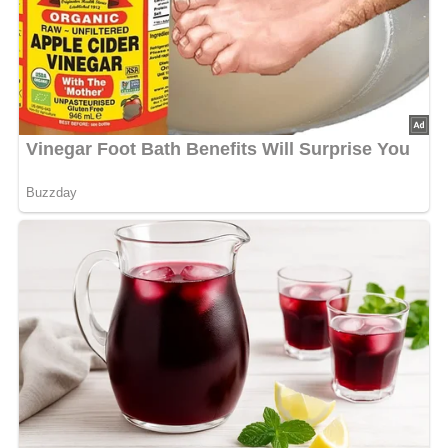
perfekt ab. Durch das sanfte Köcheln entfaltet sich ein
intensiver Duft, der an klassische Hausmannskost
erinnert.
Ein hilfreicher Tipp: Für noch mehr Aroma kann der Speck
besonders knusprig angebraten werden, bevor das
Gemüse hinzugefügt wird. So entsteht eine kräftige
Grundlage, die das gesamte Gericht trägt. Wer es etwas
frischer mag, kann am Ende noch ein paar frische Kräuter
ergänzen.
Dieses Rezept eignet sich hervorragend als
herzhafte
Beilage oder eigenständiges Gericht
, besonders in
Kombination mit Reis, der die aromatische Soße
wunderbar aufnimmt.
Kalorien pro Portion:
ca. 290 kcal
Zubereitungszeit:
ca. 40 Minuten