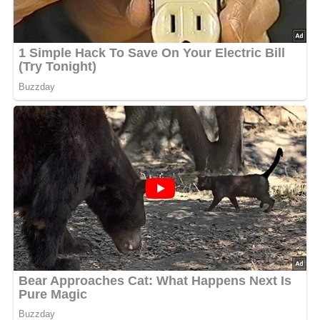
750 g Paprikafrüchte
500 g Tomaten
250 g Zwiebeln
75 g durchwachsener Speck
3 Eßlöffel Öl
1/4 Liter Fleischbrühe (Würfel)
Salz
Pfeffer
1 Lorbeerblatt
1/2 Teelöffel getrockneter Thymian
Lob, Kritik, Fragen oder Anregungen zum Rezept?
Dann hinterlasse doch bitte einen Kommentar am
Ende dieser Seite & auch eine Bewertung!
Zubereitung
Die Paprikafrüchte putzen, waschen und in Streifen