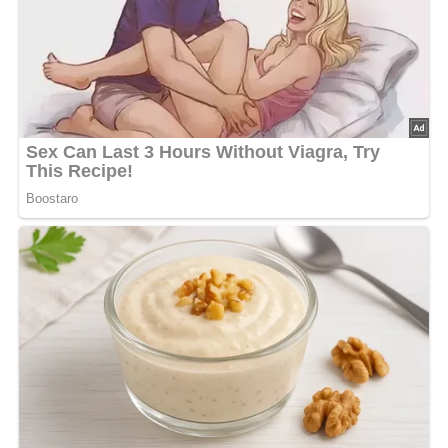
1 hartgekochtes Ei
Salz
Pfeffer
1 Eßlöffel feingehackte Kräuter (Petersilie, Dill oder
Schnittlauch)
Außerdem:
Öl zum Backen
Lob, Kritik, Fragen oder Anregungen zum Rezept?
Dann hinterlasse doch bitte einen Kommentar am
Ende dieser Seite & auch eine Bewertung!
Und so wird es gemacht…
In eine Schüssel Mehl sieben, in die Mitte eine Vertiefung
drücken und die zerbröckelte Hefe mit etwas lauwarmer