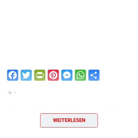
Facebook
Twitter
PrintFriendly
Pinterest
Messenger
WhatsApp
Teilen
1
Piroshki mit Fleischfülle
WEITERLESEN
Ein einfaches & geniales Rezept aus dem Jahr 1988