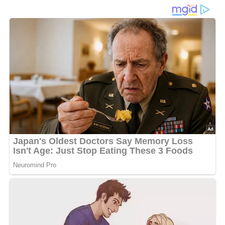
Diese Zutaten brauchen wir…
Für den Teig:
250 g Mehl
15 g Hefe
1/8 Liter lauwarmes Wasser oder Milch
1 Eßlöffel zerlassene Butter
1 Ei
1/2 Teelöffel Salz
1 Prise Zucker
Für die Füllung:
200 g Gehacktes
1 Eßlöffel Butter
1 Zwiebel