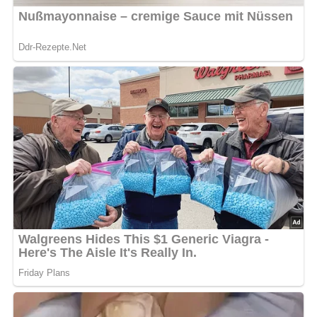
Flüssigkeit hineingeben und zugedeckt 15 Minuten gehen
lassen. Restliche Flüssigkeit, zerlassene Butter, Ei, Salz
und Zucker dazugeben und alles zu einem geschmeidigen
Teig vermischen. Zugedeckt 20 Minuten gehen lassen,
noch einmal durchkneten und erneut gehen lassen.
Inzwischen in einer Pfanne die Butter erhitzen, das
Hackfleisch und die Zwiebelwürfel darin 5 Minuten
anbraten. Vom Herd nehmen und auskühlen lassen.
Gehacktes, Ei, Salz, Pfeffer und Kräuter daruntermischen.
Den Teig in 8 Stücke teilen, flach ausrollen, mit der
Hackmasse füllen, zusammenrollen und zu einem
länglichen Oval formen. Die Piroshki in heißem Öl 5 bis 7
Minuten backen und mit Senf servieren.
Nach: Bigos, Pizza, Spaghetti, Verlag für die Frau, Leipzig, DDR, 1988
Abonniere jetzt unseren Newsletter!