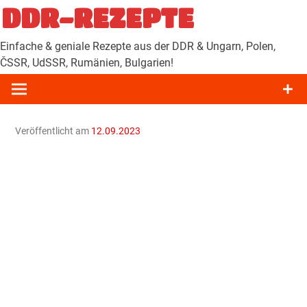
Zum
DDR-REZEPTE
Inhalt
springen
Einfache & geniale Rezepte aus der DDR & Ungarn, Polen,
ČSSR, UdSSR, Rumänien, Bulgarien!
Veröffentlicht am
12.09.2023