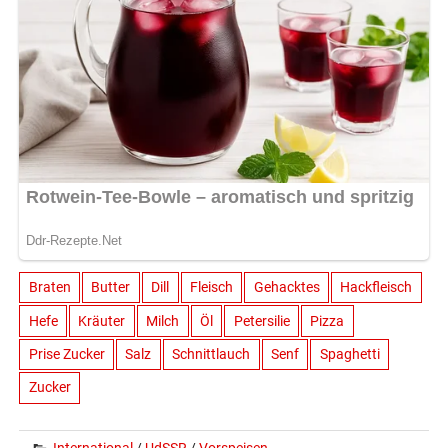
Braten
Butter
Dill
Fleisch
Gehacktes
Hackfleisch
Hefe
Kräuter
Milch
Öl
Petersilie
Pizza
Prise Zucker
Salz
Schnittlauch
Senf
Spaghetti
Zucker
International
/
UdSSR
/
Vorspeisen