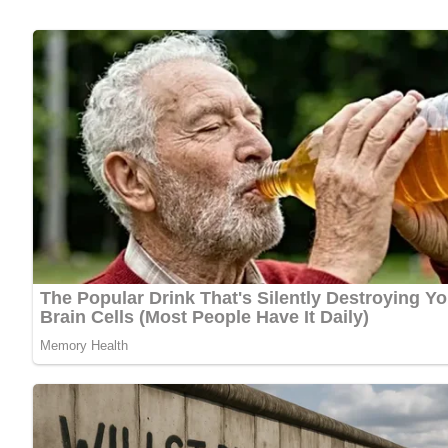
4 Tomaten oder 2 Eßlöffel Tomatenmark
2 Knoblauchzehen
2 Eßlöffel feingehackte Petersilie
2 Eßlöffel Semmelbrösel
50 g Reibekäse
einige Butterflöckchen
Lob, Kritik, Fragen oder Anregungen zum Rezept? Dann hi
eine Bewertung!
Und so wird es gemacht…
Die Auberginen entstielen, waschen, längs vierteln, in Sche
kaltem Wasser abspülen, abtrocknen und in einer Pfanne in
gesalzenen und gepfefferten Tomatenscheiben in eine gefet
dazwischenstreuen. Anstelle von Tomatenscheiben kann 
vermischte Semmelbrösel darüberstreuen, Butterflöckchen 