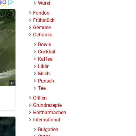
Wurst
Fondue
Frühstück
Gemüse
Getränke
Bowle
Cocktail
uch
Kaffee
Likör
Milch
Punsch
Tee
Grillen
Mit
Grundrezepte
 mit
Haltbarmachen
lie
International
e
backen.
Bulgarien