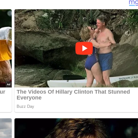
nterlasse doch bitte einen Kommentar am Ende dieser Seite & a
iben schneiden und mit Salz bestreut 30 Minuten stehen lassen. 
 heißem Öl auf beiden Seiten anbraten. Salzen und pfeffern und
tete Form schichten. Kleingeschnittenen Knoblauch und Petersi
auch Tomatenmark verwendet werden. Zum Schluß mit Reibekäs
daraufsetzen und 10 bis 15 Minuten im vorgeheizten Ofen über