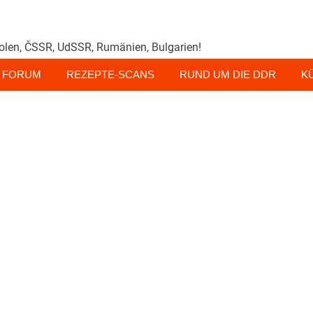
olen, ČSSR, UdSSR, Rumänien, Bulgarien!
FORUM
REZEPTE-SCANS
RUND UM DIE DDR
K