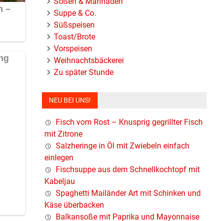
Soßen & Marinaden
Suppe & Co.
Süßspeisen
Toast/Brote
Vorspeisen
Weihnachtsbäckerei
Zu später Stunde
NEU BEI UNS!
Fisch vom Rost – Knusprig gegrillter Fisch
mit Zitrone
Salzheringe in Öl mit Zwiebeln einfach
einlegen
Fischsuppe aus dem Schnellkochtopf mit
Kabeljau
Spaghetti Mailänder Art mit Schinken und
Käse überbacken
Balkansoße mit Paprika und Mayonnaise