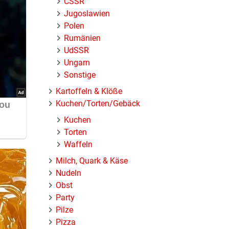
ČSSR
Jugoslawien
Polen
Rumänien
UdSSR
Ungarn
Sonstige
Kartoffeln & Klöße
Kuchen/Torten/Gebäck
Kuchen
Torten
Waffeln
Milch, Quark & Käse
Nudeln
Obst
Party
Pilze
Pizza