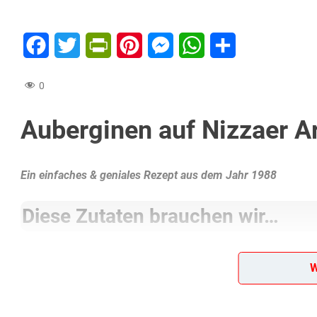
Facebook
Twitter
PrintFriendly
Pinterest
Messenger
WhatsApp
Teilen
0
Auberginen auf Nizzaer A
Ein einfaches & geniales Rezept aus dem Jahr 1988
Diese Zutaten brauchen wir…
2 große Auberginen
W
Salz
2 Eßlöffel Öl
Pfeffer