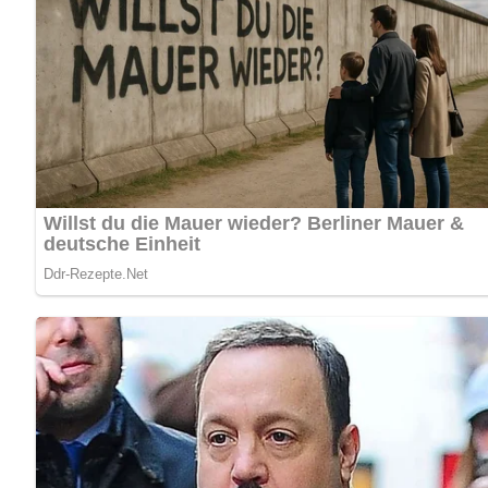
Das Gericht paßt als Beilage zu Fisch- und Fleischgerichten
Nach: Bigos, Pizza, Spaghetti, Verlag für die Frau, Leipzig, DDR, 1988
Abonniere jetzt unseren Newsletter!
Kein Spam, kein Bullshit, keine Weitergabe deiner Mailadresse an Dritte!
Jetzt Sterne vergeben – Rezept 
5/5
(6 Bewertung)