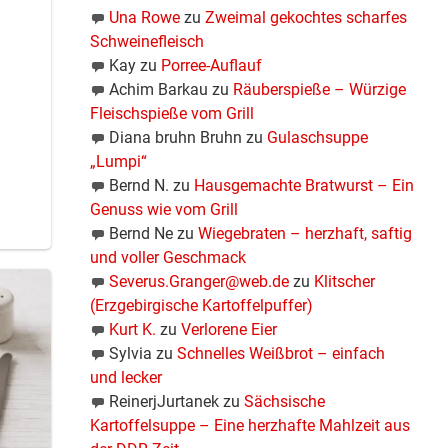
Una Rowe
zu
Zweimal gekochtes scharfes
Schweinefleisch
Kay
zu
Porree-Auflauf
Achim Barkau
zu
Räuberspieße – Würzige
Fleischspieße vom Grill
Diana bruhn Bruhn
zu
Gulaschsuppe
„Lumpi“
Bernd N.
zu
Hausgemachte Bratwurst – Ein
Genuss wie vom Grill
Bernd Ne
zu
Wiegebraten – herzhaft, saftig
und voller Geschmack
Severus.Granger@web.de
zu
Klitscher
(Erzgebirgische Kartoffelpuffer)
Kurt K.
zu
Verlorene Eier
Sylvia
zu
Schnelles Weißbrot – einfach
und lecker
ReinerjJurtanek
zu
Sächsische
Kartoffelsuppe – Eine herzhafte Mahlzeit aus