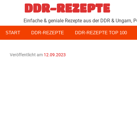
Zum
DDR-REZEPTE
Inhalt
springen
Einfache & geniale Rezepte aus der DDR & Ungarn, P
START
DDR-REZEPTE
DDR-REZEPTE TOP 100
Veröffentlicht am
12.09.2023