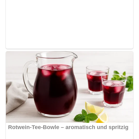
Fett zum Ausstreichen der Backform
Semmelbrösel
Ei zum Bestreichen des Kuchens
Mandeln oder Nüsse
Vanillinzucker zum Bestreuen
Für die Quarkfülle
1 kg Quark
100 g Butter
250 g Zucker
Vanillinzucker
2 Eier
geriebene Zitronenschale
100 g Rosinen
150 bis 200 g gemahlene Biskuits
Lob, Kritik, Fragen oder Anregungen zum Rezept?
Dann hinterlasse doch bitte einen Kommentar am