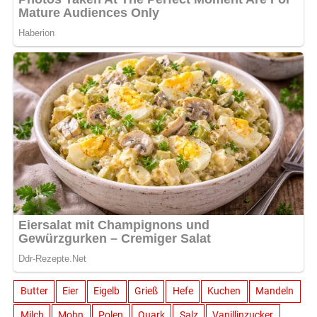
Butter
Eier
Eigelb
Grieß
Hefe
Kuchen
Mandeln
Milch
Mohn
Polen
Quark
Salz
Vanillinzucker