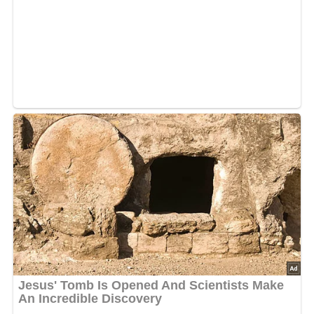
fest sein, daß sich daraus feste Kügelchen formen lassen.
Den Hefeteig ausrollen und vierteln. Zwei Teile des Teiges
in zwei eingefettete und mit Semmelbröseln bestreute
Springformen füllen und nochmals gehen lassen. Auf den
in den Springformen gut aufgegangenen Teig die
Quarkmasse dick verteilen. Aus dem restlichen Teig
fingerficke Röllchen formen und gitterförmig auf die
Quarkmasse legen. Die Fladen mit Ei bestreichen und mit
fein zerkleinerten Nüssen oder Mandeln bestreuen, in der
mittelmäßig vorgeheizten Backröhre 40 bis 50 Minuten
backen. Die fertigen Fladen mit Vanillinzucker bestäuben.
Die Fladen können auch mit Mohn-, Marmelade oder einer
anderen Fülle zubereitet werden.
Nach: Polnische Spezialitäten, Originalverlag: Panstwowe Wydawnictwo
Ekonomiczne, Warschau, 2. Auflage 1987
5/5
(2 Bewertung)