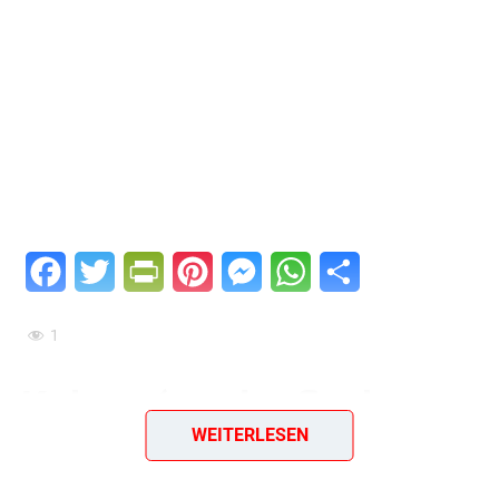
Facebook
Twitter
PrintFriendly
Pinterest
Messenger
WhatsApp
Teilen
1
Kołacz (runder flacher
WEITERLESEN
Kuchen, Fladen)