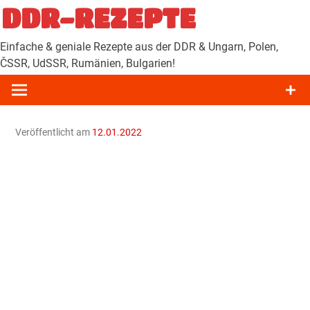
Zum
DDR-REZEPTE
Inhalt
springen
Einfache & geniale Rezepte aus der DDR & Ungarn, Polen,
ČSSR, UdSSR, Rumänien, Bulgarien!
Veröffentlicht am
12.01.2022