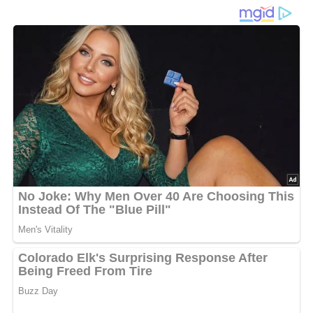
Ein Rezept aus Polen aus dem Jahr 1987
Diese Zutaten brauchen wir…
Für den Teig
70 g Hefe
20 g Zucker
1/2 Liter Milch
1 kg Mehl
4 Eier
6 Eigelb
250 g Zucker
geriebene Zitronenschale
1 Gläschen Weinbrand
Salz
250 g Butter