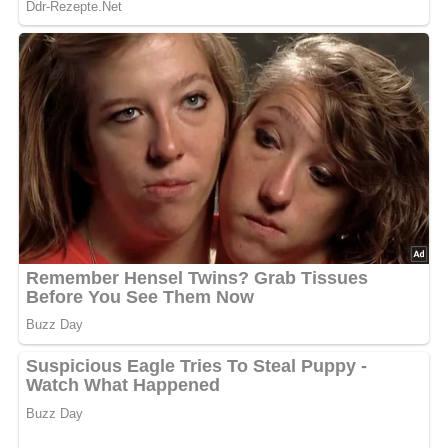
Ende dieser Seite & auch eine Bewertung!
Und so wird es gemacht…
Die Hefe mit 1 Eßlöffel Zucker und angewärmter Milch
verrühren. 300 g Mehl zugeben und einen Hefeteig
bereiten. Den Teig gehen lassen. Wenn sich der Hefeteig
verdoppelt hat, das übrige Mehl und die mit Zucker
schaumig geschlagenen Eier und Eigelb zufügen, die
Zitronenschale darüber reiben, den Weinbrand und Salz
zufügen und alles zusammen zu einem festen Teig
verkneten. Zum Schluß die zerlassene Butter dazugießen,
weiterkneten, bis der Teig das Fett aufgesaugt hat. Den
Teig zum Gehen warm stellen. Für die Fülle den Quark
durch den Wolf drehen, mit Butter, Zucker und den übrigen
Zutaten verrühren. Wenn der Quark zu feucht ist, mehr
geriebene Biskuits oder Grieß zufügen. Die Masse muß so