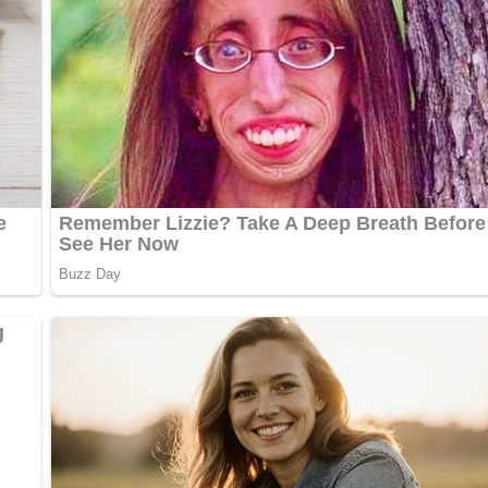
den Seiten knusprig braten. Die Pökelzunge und die Champigno
. Mit Salz, Pfeffer und Muskat abschmecken. Die Schnitzel tro
t und Tomatensoße oder Tomatenketchup reichen.
bewerten