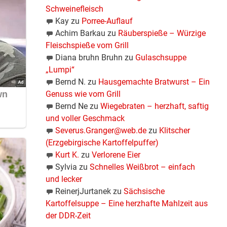
Schweinefleisch
Kay
zu
Porree-Auflauf
Achim Barkau
zu
Räuberspieße – Würzige
Fleischspieße vom Grill
Diana bruhn Bruhn
zu
Gulaschsuppe
„Lumpi“
Bernd N.
zu
Hausgemachte Bratwurst – Ein
Genuss wie vom Grill
Bernd Ne
zu
Wiegebraten – herzhaft, saftig
und voller Geschmack
Severus.Granger@web.de
zu
Klitscher
(Erzgebirgische Kartoffelpuffer)
Kurt K.
zu
Verlorene Eier
Sylvia
zu
Schnelles Weißbrot – einfach
und lecker
ReinerjJurtanek
zu
Sächsische
Kartoffelsuppe – Eine herzhafte Mahlzeit aus
der DDR-Zeit