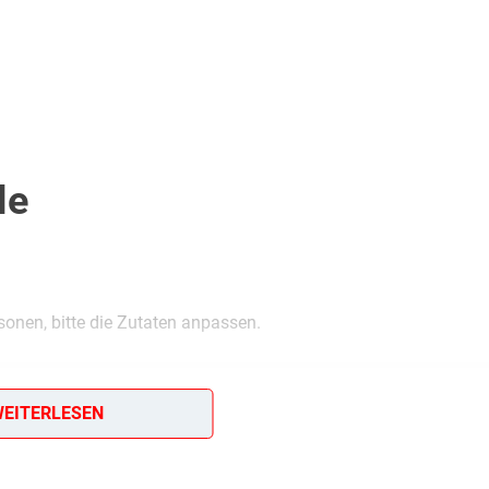
le
sonen, bitte die Zutaten anpassen.
EITERLESEN