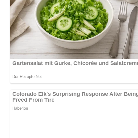
vermengten geriebenen Semmel panieren. In dem Öl von bei
der Butter anschwitzen und mit den Spaghetti anschwenken
anrichten. Als Beilage die Spaghetti sowie Frischkostsala
Nach: Käsespezialitäten, VEB Fachbuchverlag Leipzig, DDR, 1989
Abonniere jetzt unseren Newsletter!
Kein Spam, kein Bullshit, keine Weitergabe deiner Mailadresse an Dritte!
Jetzt Sterne vergeben – Rezept 
5/5
(3 Bewertung)