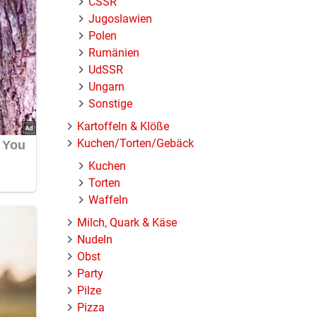
ČSSR
ns in
Jugoslawien
cken
Polen
Rumänien
UdSSR
Ungarn
Sonstige
Kartoffeln & Klöße
Kuchen/Torten/Gebäck
Kuchen
Torten
Waffeln
Milch, Quark & Käse
Nudeln
Obst
Party
Pilze
Pizza