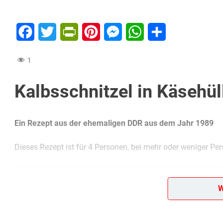
Facebook
Twitter
PrintFriendly
Pinterest
Messenger
WhatsApp
Teilen
1
Kalbsschnitzel in Käsehül
Ein Rezept aus der ehemaligen DDR aus dem Jahr 1989
Dieses Rezept ist für 4 Personen, bei mehr oder weniger Per
Diese Zutaten brauchen wir…
W
4 Kalbsschnitzel
1 Ei