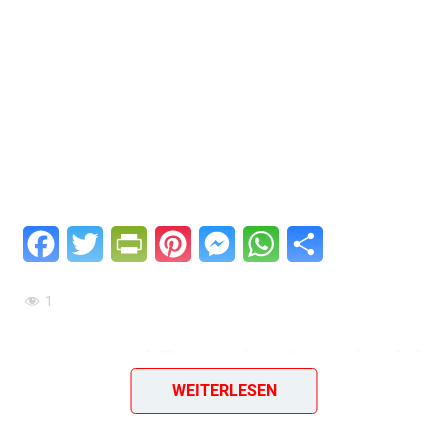
Facebook
Twitter
PrintFriendly
Pinterest
Messenger
WhatsApp
Teilen
1
Hammelfleisch-Grünkohl
WEITERLESEN
Ein Rezept aus dem Jahr 1965