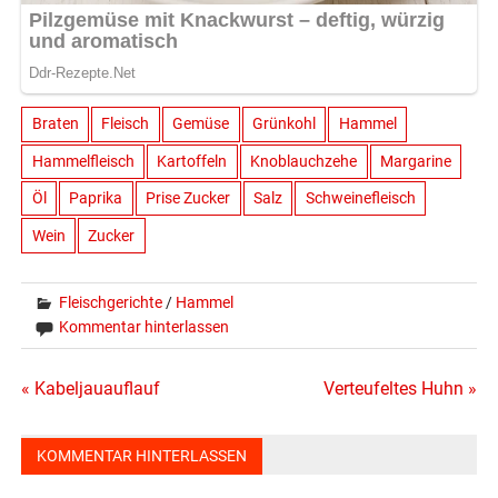
Braten
Fleisch
Gemüse
Grünkohl
Hammel
Hammelfleisch
Kartoffeln
Knoblauchzehe
Margarine
Öl
Paprika
Prise Zucker
Salz
Schweinefleisch
Wein
Zucker
Fleischgerichte
/
Hammel
Kommentar hinterlassen
Beitragsnavigation
« Kabeljauauflauf
Verteufeltes Huhn »
KOMMENTAR HINTERLASSEN