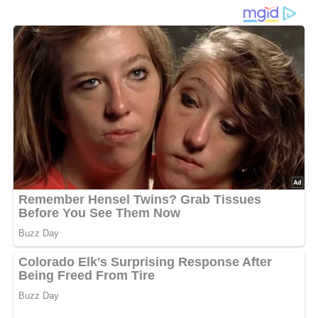
Diese Zutaten brauchen wir…
400 g Hammelfleisch
1 große Zwiebel
1/2 Knoblauchzehe
50 g Margarine
Fett oder Öl
Salz
750 g Grünkohl
1 Prise Zucker
Lob, Kritik, Fragen oder Anregungen zum Rezept?
Dann hinterlasse doch bitte einen Kommentar am
Ende dieser Seite & auch eine Bewertung!
Und so wird es gemacht…