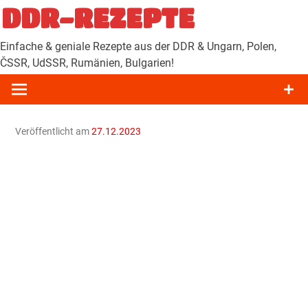
Zum
DDR-REZEPTE
Inhalt
springen
Einfache & geniale Rezepte aus der DDR & Ungarn, Polen,
ČSSR, UdSSR, Rumänien, Bulgarien!
Veröffentlicht am
27.12.2023