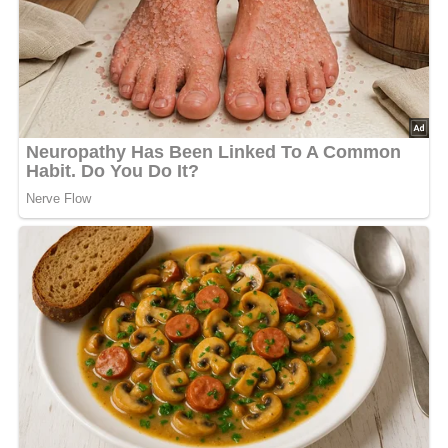
Aus Essig, Öl, den Gewürzen und der kleingeschnittenen
Zwiebel eine Soße bereiten, darübergeben und
durchziehen lassen. Die Tomaten halbieren, in Streifen
schneiden und mit der in Würfel geschnittenen Gurke
unter den Salat mischen.
Mit Kräutern bestreuen und servieren.
[Nach: Salate » Verlag für die Frau Leipzig, Berlin, DDR]
Abonniere jetzt unseren Newsletter!
Kein Spam, kein Bullshit, keine Weitergabe deiner Mailadresse an Dritte!
Jetzt Sterne vergeben – Rezept