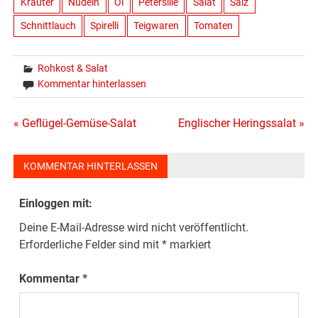
Kräuter
Nudeln
Öl
Petersilie
Salat
Salz
Schnittlauch
Spirelli
Teigwaren
Tomaten
Rohkost & Salat
Kommentar hinterlassen
Beitragsnavigation
« Geflügel-Gemüse-Salat
Englischer Heringssalat »
KOMMENTAR HINTERLASSEN
Einloggen mit:
Deine E-Mail-Adresse wird nicht veröffentlicht.
Erforderliche Felder sind mit
*
markiert
Kommentar
*