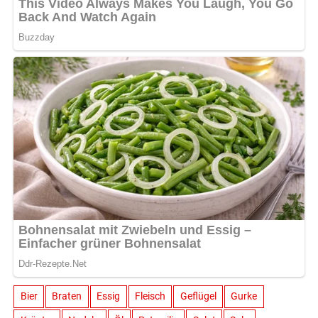
Bier
Braten
Essig
Fleisch
Geflügel
Gurke