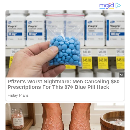
Zutaten
75 g Spirelli, Nudeln oder Hörnchen
Salz
200 g gekochtes oder gebratenes Hühnerfleisch
2 Eßlöffel Essig
2 Eßlöffel Öl
Pfeffer
1 Zwiebel
3 Tomaten
Gewürzgurke
Petersilie oder Schnittlauch
Zubereitung
Die Teigwaren in Salzwasser garen, abgießen und mit
dem kleingeschnittenen Hühnerfleisch mischen.