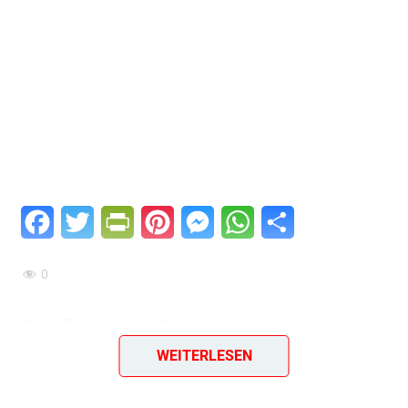
Facebook
Twitter
PrintFriendly
Pinterest
Messenger
WhatsApp
Teilen
0
Geflügel-Teigwaren-
WEITERLESEN
Salat