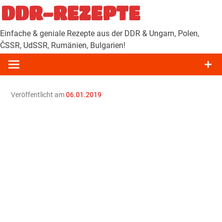
Zum
DDR-REZEPTE
Inhalt
springen
Einfache & geniale Rezepte aus der DDR & Ungarn, Polen,
ČSSR, UdSSR, Rumänien, Bulgarien!
Veröffentlicht am
06.01.2019