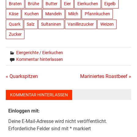
Braten
Brühe
Butter
Eier
Eierkuchen
Eigelb
Käse
Kuchen
Mandeln
Milch
Pfannkuchen
Quark
Salz
Sultaninen
Vanillinzucker
Weizen
Zucker
Eiergerichte
/
Eierkuchen
Kommentar hinterlassen
Beitragsnavigation
« Quarkspitzen
Mariniertes Roastbeef »
KOMMENTAR HINTERLASSEN
Einloggen mit:
Deine E-Mail-Adresse wird nicht veröffentlicht.
Erforderliche Felder sind mit
*
markiert