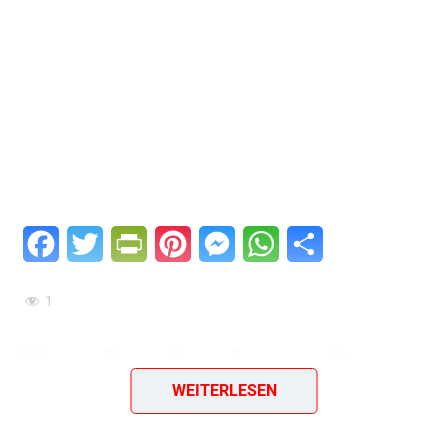
Facebook
Twitter
PrintFriendly
Pinterest
Messenger
WhatsApp
Teilen
1
Eierpfannkuchen mit
WEITERLESEN
Quarkfüllung