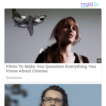
Diese
Eierpfannkuchen mit Quarkfüllung
sind ein wahrer
Genuss! Die Eierkuchen sind schön fluffig und werden
durch die cremige Quarkfüllung zu einem köstlichen
Geschmackserlebnis. Die süßen Mandeln und Sultaninen
verleihen der Füllung eine angenehme Textur und einen
Hauch von Süße. Die Zubereitung ist relativ einfach und
das Ergebnis ist einfach unwiderstehlich. Dieses Rezept
ist perfekt für ein gemütliches Frühstück oder eine süße
Mahlzeit zwischendurch. Ein echter Klassiker aus der
ehemaligen DDR, der auch heute noch begeistert! Ein
Rezept aus dem Jahr 1989: