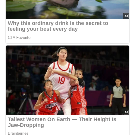
Eierpfannkuchen mit
Quarkfüllung gemacht
Aus der reichlichen Hälfte der Milch, dem Mehl und den
4 ganzen Eiern mit einer Prise Salz eine
Eierkuchenmasse zubereiten. Dazu das Mehl nach und
nach unter ständigem Rühren in die Milch einarbeiten,
dann die Eier hinzufügen und zu einer glatten Masse
verrühren.
In einer Pfanne etwas Butter erhitzen und aus dem Teig
kleine Eierkuchen von beiden Seiten goldgelb braten.
Die Eierkuchen warm halten.
Den Magerquark durch ein Sieb streichen, um eine
feine Konsistenz zu erhalten.
Die Mandeln brühen, abziehen und in Stifte schneiden.
Die Sultaninen waschen.
Den gestrichenen Magerquark in eine Schüssel geben