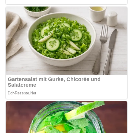
und mit den süßen Mandeln, den gewaschenen
Sultaninen, dem Vanillinzucker, dem Zucker und den
zwei Eigelben vermischen. Alles zu einer cremigen
Masse verrühren.
Die Eierkuchen zur Hälfte mit der Quarkcreme
bestreichen, dann vorsichtig zusammenklappen.
Die gefüllten Eierpfannkuchen auf Tellern anrichten
und mit dem Staubzucker bestreuen.
Nach: Käsespezialitäten, VEB Fachbuchverlag Leipzig, DDR, 1989
Abonniere jetzt unseren Newsletter!
Kein Spam, kein Bullshit, keine Weitergabe deiner Mailadresse an Dritte!