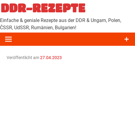
Zum
DDR-REZEPTE
Inhalt
springen
Einfache & geniale Rezepte aus der DDR & Ungarn, Polen,
ČSSR, UdSSR, Rumänien, Bulgarien!
Veröffentlicht am
27.04.2023