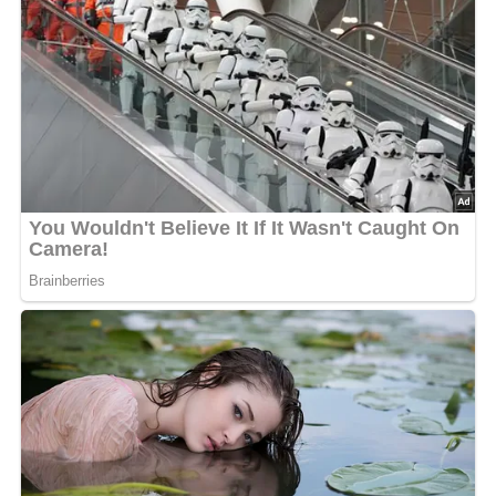
1/4 Liter Vollmilch
125 g Weizenmehl
4 Eier
2 Eigelb
Salz
80 g Butter
200 g Magerquark
1 Päckchen Vanillinzucker
60 g Zucker
30 g süße Mandeln
30 g Sultaninen
40 g Staubzucker
Lob, Kritik, Fragen oder Anregungen zum Rezept?
Dann hinterlasse doch bitte einen Kommentar am
Ende dieser Seite & auch eine Bewertung!
Und so werden die