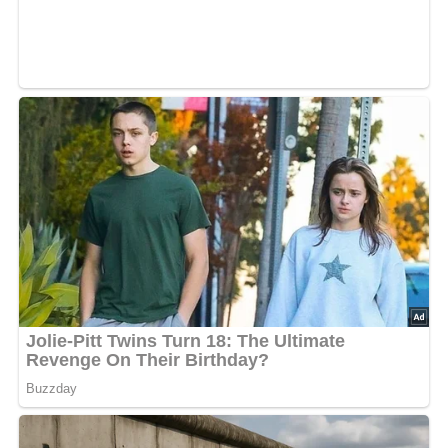
Pfeffer
250 g Tomaten
3 Paprikafrüchte
200 g geriebener Käse
1/4 Liter Sahne
50 g Butter
Lob, Kritik, Fragen oder Anregungen zum Rezept?
Dann hinterlasse doch bitte einen Kommentar am
Ende dieser Seite & auch eine Bewertung!
Und so wird es gemacht…
Die Kartoffeln schälen und in dünne Scheiben
schneiden, salzen und pfeffern.
Die Tomaten brühen, abziehen und in Scheiben
schneiden. Die Paprikafrüchte entkernen und in
Streifen schneiden.