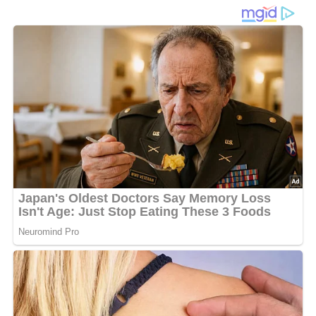
Käse
Tomaten-Kartoffel-Auflauf
ist ein herzhaftes Ofengericht,
das mit zarten
Kartoffelscheiben
, saftigen
Tomaten
,
aromatischer
Paprika
und einer goldbraunen
Käsekruste
begeistert. Die Kombination aus frischem Gemüse,
cremiger
Sahne
und würzigem Käse sorgt für einen
besonders vollmundigen Geschmack und macht diesen
Auflauf zu einer beliebten Mahlzeit für die ganze Familie.
Beim Backen verbinden sich die einzelnen Zutaten zu
einem harmonischen Ganzen. Die Kartoffeln nehmen die
Sahne auf und werden wunderbar weich, während
Tomaten und Paprika ihre feinen Röstaromen entwickeln.
Der geschmolzene Käse bildet eine knusprig-goldene
Kruste, die dem Auflauf sein besonders appetitliches
Aussehen verleiht.