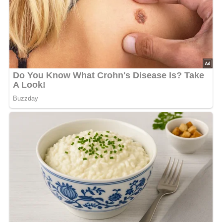
Für ein besonders gutes Ergebnis sollten die Kartoffeln
möglichst gleichmäßig dünn geschnitten werden.
Dadurch garen sie gleichmäßig und verbinden sich
optimal mit der cremigen Sahne. Besonders aromatisch
wird der Auflauf mit vollreifen Tomaten und frischer
Paprika, die zusätzlich für kräftige Farben sorgen.
Ob als eigenständiges Hauptgericht oder als Beilage zu
Fleischgerichten – dieser Auflauf überzeugt durch seine
cremige Konsistenz und den herzhaften Geschmack.
Direkt aus dem Ofen serviert entfaltet er sein volles Aroma
und sorgt mit seiner goldbraunen Käsekruste für echten
Genuss.
Kalorien pro Portion:
ca.
430 kcal
Zubereitungszeit:
ca.
85 Minuten
Schwierigkeitsgrad:
★★☆☆☆ (2 von 5)