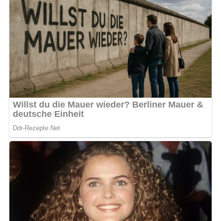
Die Hälfte der Kartoffel scheiben in eine gefettete
Auflaufform füllen, eine Lage Tomatenscheiben und
Paprikastreifen darüberschichten, mit der Hälfte des
Reibekäses bestreuen.
Mit der anderen Hälfte Kartoffelscheiben abdecken, die
Sahne etwas erwärmen und darüber gießen, den
restlichen geriebenen Käse dar überstreuen und
Butterflöckchen aufsetzen.
In der Röhre etwa 60 Minuten backen.
Abonniere jetzt unseren Newsletter!
Kein Spam, kein Bullshit, keine Weitergabe deiner Mailadresse an Dritte!