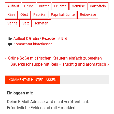
Auflauf
Brühe
Butter
Früchte
Gemüse
Kartoffeln
Käse
Obst
Paprika
Paprikafrüchte
Reibekäse
Sahne
Salz
Tomaten
Auflauf & Gratin
/
Rezepte mit Bild
Kommentar hinterlassen
Beitragsnavigation
« Grüne Soße mit frischen Kräutern einfach zubereiten
Sauerkirschsuppe mit Reis – fruchtig und aromatisch »
KOMMENTAR HINTERLASSEN
Einloggen mit:
Deine E-Mail-Adresse wird nicht veröffentlicht.
Erforderliche Felder sind mit
*
markiert