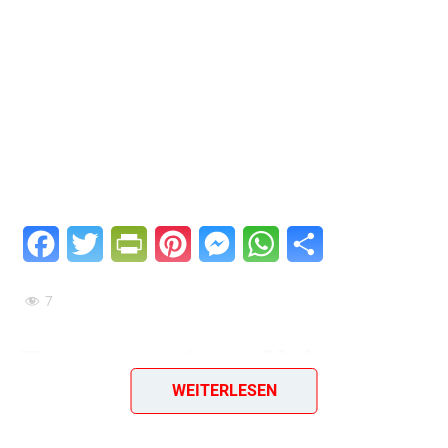
Facebook
Twitter
PrintFriendly
Pinterest
Messenger
WhatsApp
Teilen
7
Tomaten-Kartoffel-
WEITERLESEN
Auflauf mit Paprika und