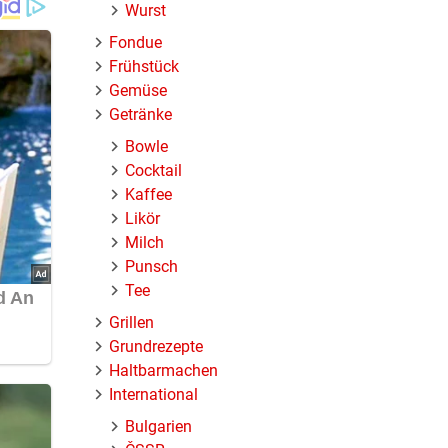
äste
Wurst
ichtig
Fondue
rt oder
Frühstück
uer
Gemüse
l und
Getränke
außerdem
Bowle
Cocktail
Kaffee
rrippe).
Likör
Milch
fergefäß
Punsch
Tee
 Kohl,
e
Grillen
tzte
Grundrezepte
gsam auf
Haltbarmachen
re
International
 diesem
Bulgarien