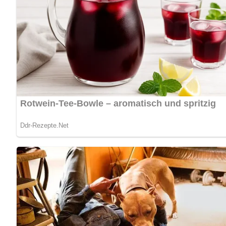
Lob, Kritik, Fragen oder Anregungen zum Rezept? Dann hi
eine Bewertung!
Nach: Von Čimbur bis Gibanica, Verlag für die Frau, Leipzig, DDR, 1987
Jetzt Sterne vergeben – Rezept 
5/5
(1 Bewertung)