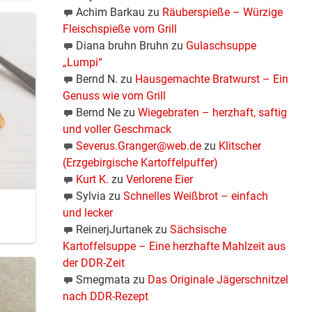
Achim Barkau
zu
Räuberspieße – Würzige
Fleischspieße vom Grill
Diana bruhn Bruhn
zu
Gulaschsuppe
„Lumpi“
Bernd N.
zu
Hausgemachte Bratwurst – Ein
Genuss wie vom Grill
Bernd Ne
zu
Wiegebraten – herzhaft, saftig
und voller Geschmack
Severus.Granger@web.de
zu
Klitscher
(Erzgebirgische Kartoffelpuffer)
Kurt K.
zu
Verlorene Eier
Sylvia
zu
Schnelles Weißbrot – einfach
und lecker
ReinerjJurtanek
zu
Sächsische
Kartoffelsuppe – Eine herzhafte Mahlzeit aus
der DDR-Zeit
Smegmata
zu
Das Originale Jägerschnitzel
nach DDR-Rezept