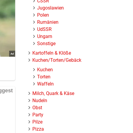
ČSSR
Jugoslawien
uch
Polen
Rumänien
UdSSR
Ungarn
Sonstige
Kartoffeln & Klöße
Kuchen/Torten/Gebäck
Kuchen
Torten
Waffeln
Milch, Quark & Käse
Nudeln
Obst
Party
Pilze
Pizza