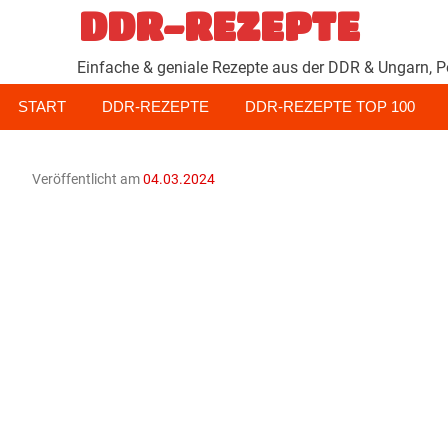
Zum
DDR-REZEPTE
Inhalt
springen
Einfache & geniale Rezepte aus der DDR & Ungarn, P
START
DDR-REZEPTE
DDR-REZEPTE TOP 100
Veröffentlicht am
04.03.2024