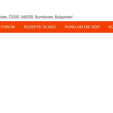
olen, ČSSR, UdSSR, Rumänien, Bulgarien!
FORUM
REZEPTE-SCANS
RUND UM DIE DDR
K