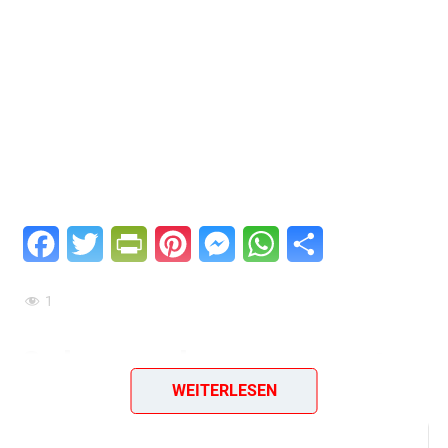
Facebook
Twitter
PrintFriendly
Pinterest
Messenger
WhatsApp
Teilen
1
Ochsenschwanzragout
WEITERLESEN
Zutaten