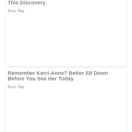
Salz und Petersilie zufügen.
Essig und Rotwein darübergießen.
Die Fleischteile in die Beize geben und zugedeckt über
Nacht ziehen lassen.
Dann die Ochsenschwanzstücke aus der Beize nehmen,
abtrocknen, in Mehl wenden und in erhitzter Margarine
anbraten.
Etwa reichlich 1/4 Liter heißes Wasser zugießen.
Die feingehackten Zwiebeln, die gehäuteten, in Würfel
geschnittenen Tomaten und Tomatensaft, Paprika,
Thymian und Salz ebenfalls in den Topf geben.
Alles etwa 70 Minuten schmoren lassen.
Zum Schluß nochmals abschmecken und servieren.
Nach Belieben Schwarz oder Weißbrot dazu reichen.
Nach: Eintöpfe, Aufläufe, Überbackenes, Verlag für die Frau Leipzig DDR 1982
Kennst du schon unser tolles DDR-Quiz?
Was weißt du
noch alles über die DDR?
Teste dein Wissen jetzt!