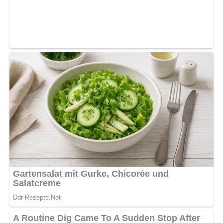
1 Teelöffel zerriebener Majoran
5 Pfefferkörner
Salz
1 Eßlöffel gewiegte Petersilie
2 Eßlöffel Essig
3/8 Liter Rotwein
Zubereitung
Den in Stücke gehackten Ochsenschwanz (am besten
vom Fleischer zerhacken lassen) kalt abwaschen und
abtrocknen.
Für die Beize die Möhre schälen und in feine Würfel
schneiden.
Die Zwiebel und die Knoblauchzehe ebenfalls schälen
und feinschneiden.
Alles in eine Schüssel geben.
Wacholderbeeren, Liebstöckel, Majoran, Pfefferkörner,