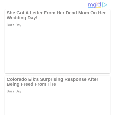
1 Ochsenschwanz
20 g Mehl
50 g Margarine
2 Zwiebeln
5 Tomaten
5 Eßlöffel Tomatensaft
2 Eßlöffel Paprika edelsüß
1 Eßlöffel zerriebener Thymian
Salz
Für die Beize:
1 Möhre
1 Zwiebel
1 Knoblauchzehe
1 Eßlöffel Wacholderbeeren
2 Eßlöffel zerriebener Liebstöckel