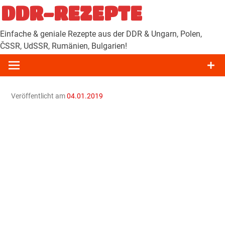
Zum
DDR-REZEPTE
Inhalt
springen
Einfache & geniale Rezepte aus der DDR & Ungarn, Polen,
ČSSR, UdSSR, Rumänien, Bulgarien!
Veröffentlicht am
04.01.2019