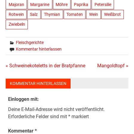
Majoran
Margarine
Möhre
Paprika
Petersilie
Rotwein
Salz
Thymian
Tomaten
Wein
Weißbrot
Zwiebeln
Fleischgerichte
Kommentar hinterlassen
Beitragsnavigation
« Schweinekoteletts in der Bratpfanne
Mangoldtopf »
KOMMENTAR HINTERLASSEN
Einloggen mit:
Deine E-Mail-Adresse wird nicht veröffentlicht.
Erforderliche Felder sind mit
*
markiert
Kommentar
*