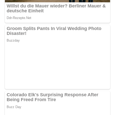
Den Wein zugießen.
Die Form mit Alufolie bedecken und den Fisch im
vorgeheizten Ofen bei Mittelhitze 45 Minuten garen.
Vor dem Servieren mit Dill garnieren.
[Nach: Kochen – 30 Jahre Kochen » Verlag für die Frau, Leipzig]
5/5
(1 Bewertung)