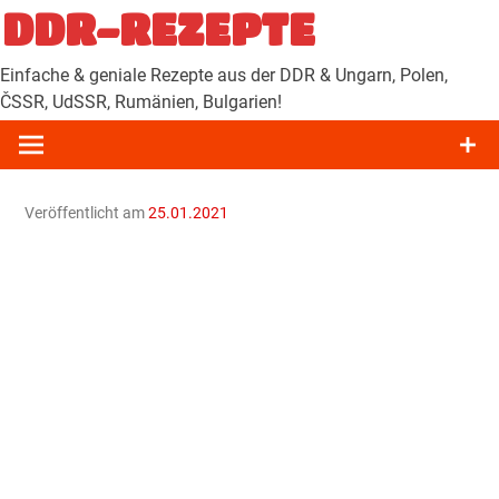
Zum
DDR-REZEPTE
Inhalt
springen
Einfache & geniale Rezepte aus der DDR & Ungarn, Polen,
ČSSR, UdSSR, Rumänien, Bulgarien!
Veröffentlicht am
25.01.2021