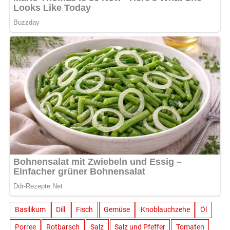
Basilikum
Dill
Fisch
Gemüse
Knoblauchzehe
Öl
Porree
Rotbarsch
Salz
Salz und Pfeffer
Tomaten