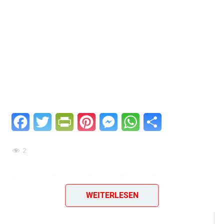
Facebook
Twitter
PrintFriendly
Pinterest
Messenger
WhatsApp
Teilen
2
Griechischer Fisch
WEITERLESEN
Diese Zutaten brauchen wir…