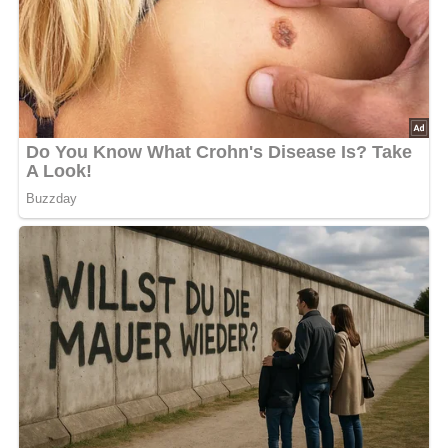
Und so wird es gemacht…
Den Fisch säubern und mit dem Saft von 1 1/2
Zitronen beträufeln.
Den Porree putzen, gründlich waschen und in Scheiben
schneiden.
In Öl zusammen mit dem zerdrückten Knoblauch 10
Minuten dünsten.
Mit Salz und Pfeffer würzen.
Das Gemüse auf dem Boden einer feuerfesten Form
verteilen.
Die restlichen Zitronen gründlich bürsten und ebenfalls
wie die Tomaten in dünne Scheiben schneiden.
Den Fisch salzen und mit Zitronen- und
Tomatenscheiben schuppenartig auf dem Porree
anrichten.
Mit Salz, Pfeffer, Basilikum und zerriebenem Rosmarin
würzen.