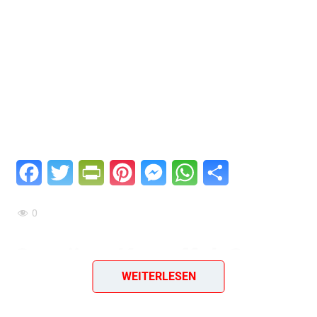
Facebook
Twitter
PrintFriendly
Pinterest
Messenger
WhatsApp
Teilen
0
Gemüse-Kartoffel-Suppe
WEITERLESEN
– deftig, einfach und