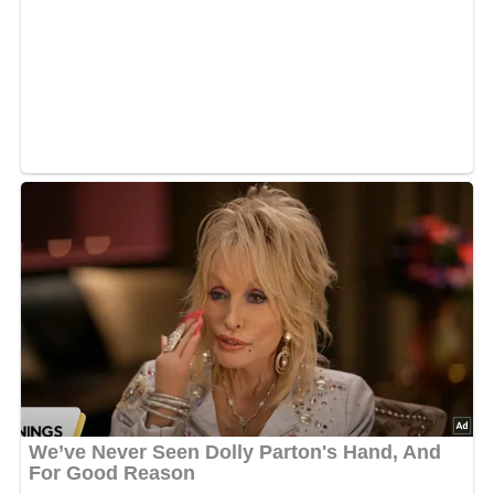
Zutaten für die Gemüse-
Kartoffel-Suppe für 4 Portionen
30 g Margarine
25 g Mehl
1 1/2 Liter Brühe
2 Tassen fein geschnittenes Gemüse
2 Tassen kleingeschnittene Kartoffeln
Salz
Pfeffer
1 kleine Knoblauchzehe
Majoran
Blutwurstwürfel oder Würstchen
Petersilie
Lob, Kritik, Fragen oder Anregungen zum Rezept?
Dann hinterlasse doch bitte einen Kommentar am
Ende dieser Seite & auch eine Bewertung!