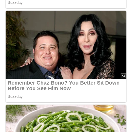
Zubereitung der Gemüse-
Kartoffel-Suppe
In der heißen Margarine das Mehl schwitzen und nach
und nach die Brühe auffüllen.
Gemüse, Kartoffeln und Gewürze zugeben und gar
kochen lassen.
Die Suppe mit Blutwurstwürfelchen, nach Wunsch
gebraten, und gehackter Petersilie anrichten.
Anstelle von Gemüse oder zu dessen Ergänzung
können auch Pilze verwendet werden.
Kennst du schon unser tolles DDR-Quiz?
Was weißt du
noch alles über die DDR?
Teste dein Wissen jetzt!