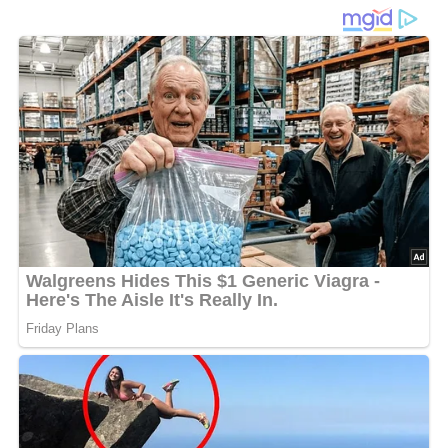
aromatisch
Diese
Gemüse-Kartoffel-Suppe
ist ein herzhaftes und
einfaches Gericht, das mit wenigen Zutaten auskommt
und sich wunderbar variieren lässt. Die Kombination aus
Kartoffeln
,
Gemüse
und
Gewürzen
sorgt für einen
vollmundigen Geschmack und eine angenehm cremige
Konsistenz. Besonders beliebt ist die Variante mit
Blutwurstwürfeln
oder
Würstchen
, die der Suppe eine
deftige Note verleihen.
Ein Tipp: Wer die Suppe etwas frischer mag, kann kurz vor
dem Servieren einen Spritzer
Zitronensaft
oder etwas
frische Petersilie
hinzufügen. Das hebt das Aroma und
sorgt für einen feinen Kontrast zur cremigen Basis.
Alternativ lässt sich die Suppe auch wunderbar mit
Pilzen
ergänzen – ideal, wenn gerade keine frischen
Gemüsesorten zur Hand sind.