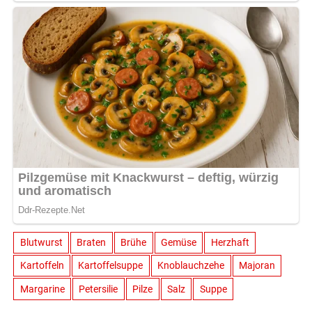
Blutwurst
Braten
Brühe
Gemüse
Herzhaft
Kartoffeln
Kartoffelsuppe
Knoblauchzehe
Majoran
Margarine
Petersilie
Pilze
Salz
Suppe