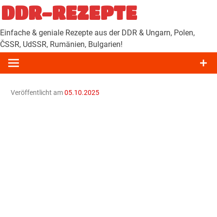
Zum
DDR-REZEPTE
Inhalt
springen
Einfache & geniale Rezepte aus der DDR & Ungarn, Polen,
ČSSR, UdSSR, Rumänien, Bulgarien!
Veröffentlicht am
05.10.2025