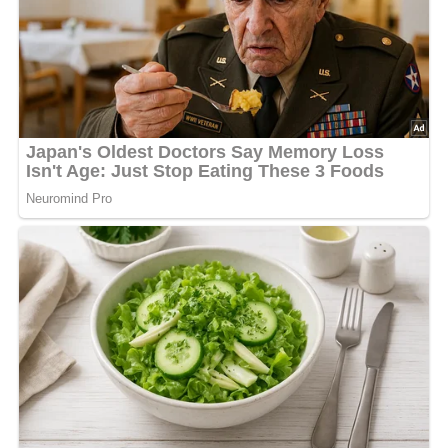
gut durchgekühlt ist, verbindet sich das Aroma besser, und
die Soße wird deutlich harmonischer. Der Salat passt
ideal zu
gegrilltem Schweinefleisch
,
Steaks
oder auch zu
einfachen Bratgerichten, weil er mit seiner Frische einen
schönen Gegenpol zu kräftigen Speisen bildet.
Diese Beilage war in der
DDR beliebt
, weil sie ohne großen
Aufwand herzustellen ist, schnell gelingt und zu vielen
Fleischgerichten passt.
Zubereitungszeit:
ca.
10 Minuten
(+ Kühlzeit)
Kalorien pro Portion:
ca.
85 kcal
(bei 4 Portionen)