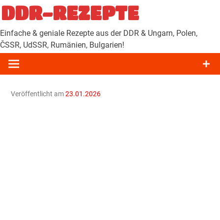
Zum
DDR-REZEPTE
Inhalt
springen
Einfache & geniale Rezepte aus der DDR & Ungarn, Polen,
ČSSR, UdSSR, Rumänien, Bulgarien!
Veröffentlicht am
23.01.2026