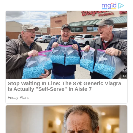
Zitronensaft und
Einmachzwiebeln
Kressesalat mit Joghurt
ist eine leichte, aromatische
Salatbeilage
, die durch ihre frische, leicht scharfe Kresse
und ein mildes
Joghurt-Dressing
begeistert. Die
Kombination aus
Joghurt
, einem kleinen Anteil
süßer
Sahne
und
Zitronensaft
ergibt eine cremige, aber
trotzdem frische Soße, die perfekt zu den zarten
Kresseblättern passt. Feine Würfel aus
Einmachzwiebeln
bringen zusätzlich eine angenehme, leicht süß-saure Note,
die den Salat besonders rund wirken lässt.
Damit der Salat wirklich gut schmeckt, lohnt es sich, die
Kresse nach dem Waschen gut abtropfen zu lassen. So
bleibt das Dressing cremig und verwässert nicht. Wichtig
ist außerdem das
gründliche Auskühlen
: Wenn der Salat