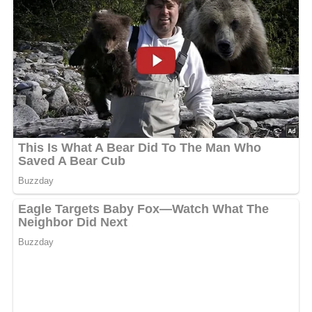
(Für 4 Personen)
Diese Zutaten brauchen wir…
400 g Kresseblätter
50 g Einmachzwiebeln
3 Eßlöffel Joghurt
2 Eßlöffel süße Sahne
Salz