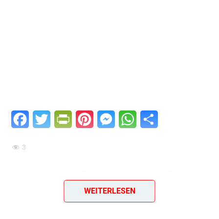
Facebook
Twitter
PrintFriendly
Pinterest
Messenger
WhatsApp
Teilen
3
Kressesalat mit Joghurt
WEITERLESEN
– frische Beilage mit