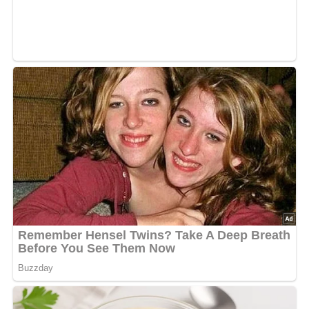
weißer Pfeffer
Zitronensaft
Lob, Kritik, Fragen oder Anregungen zum Rezept?
Dann hinterlasse doch bitte einen Kommentar am
Ende dieser Seite & auch eine Bewertung!
Und so wird es gemacht…
Die gewaschenen Kresseblätter mit der aus Joghurt,
Sahne, Zitronensaft, fein gehackten Einmachzwiebeln,
Salz und Pfeffer zubereiteten kalten Salatsoße
übergießen und behutsam vermischen.
Gut auskühlen lassen.
Kennst du schon unser tolles DDR-Quiz?
Was weißt du
noch alles über die DDR?
Teste dein Wissen jetzt!