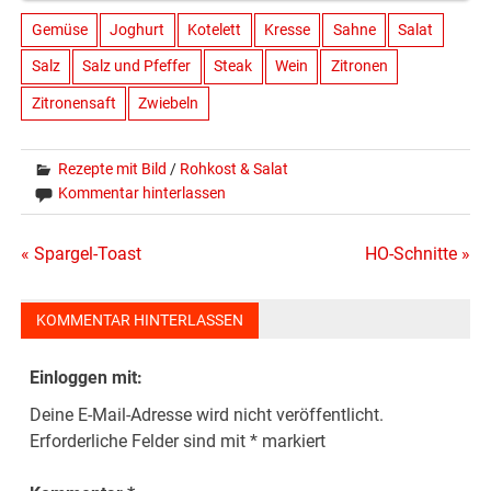
Gemüse
Joghurt
Kotelett
Kresse
Sahne
Salat
Salz
Salz und Pfeffer
Steak
Wein
Zitronen
Zitronensaft
Zwiebeln
Rezepte mit Bild
/
Rohkost & Salat
Kommentar hinterlassen
Beitragsnavigation
« Spargel-Toast
HO-Schnitte »
KOMMENTAR HINTERLASSEN
Einloggen mit:
Deine E-Mail-Adresse wird nicht veröffentlicht.
Erforderliche Felder sind mit
*
markiert