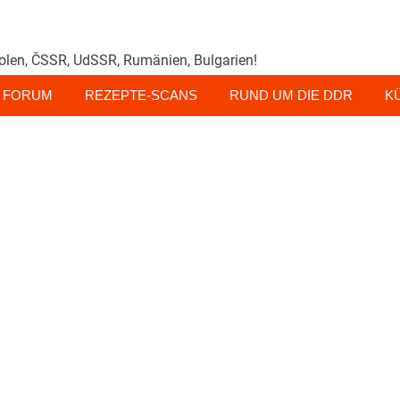
olen, ČSSR, UdSSR, Rumänien, Bulgarien!
FORUM
REZEPTE-SCANS
RUND UM DIE DDR
K