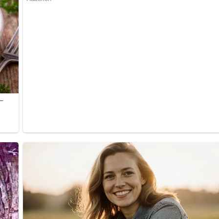
ch alles über die DDR?
Teste dein Wissen jetzt!
bewerten