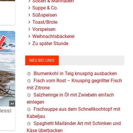
Soßen & Marinaden
Suppe & Co.
Süßspeisen
Toast/Brote
Vorspeisen
Weihnachtsbäckerei
Zu später Stunde
NEU BEI UNS!
Blumenkohl in Teig knusprig ausbacken
Fisch vom Rost – Knusprig gegrillter Fisch
mit Zitrone
Salzheringe in Öl mit Zwiebeln einfach
einlegen
Fischsuppe aus dem Schnellkochtopf mit
Kabeljau
Spaghetti Mailänder Art mit Schinken und
Käse überbacken