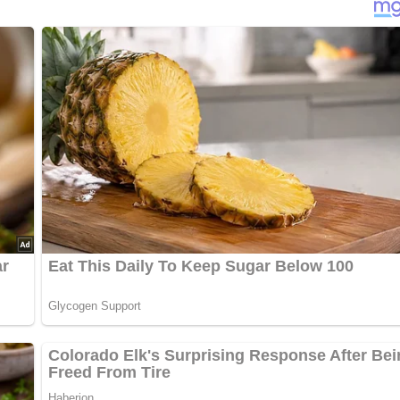
nterlasse doch bitte einen Kommentar am Ende dieser Seite & a
 gesalzenen Wasser überwällen und dann durch den Wolf drehe
ten und den Spinat unterrühren, salzen und zum Ende den Schne
nne kleine Kuchen backen. Die heißen Eierkuchen können mit ge
t Salzkartoffeln servieren.