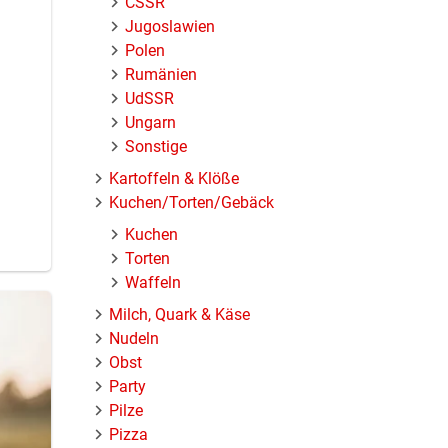
ČSSR
Jugoslawien
Polen
Rumänien
UdSSR
Ungarn
Sonstige
Kartoffeln & Klöße
Kuchen/Torten/Gebäck
Kuchen
Torten
Waffeln
Milch, Quark & Käse
Nudeln
Obst
Party
Pilze
Pizza