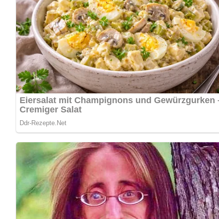
Kennst du schon unser tolles DDR-Quiz?
Was weißt du no
Jetzt Sterne vergeben – Rezept 
5/5
(7 Bewertung)