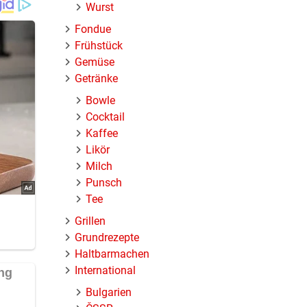
Wurst
Fondue
Frühstück
Gemüse
Getränke
uch
Bowle
Cocktail
Kaffee
Likör
Milch
Punsch
n. Die
Tee
e aus
Grillen
riebenem
Grundrezepte
Haltbarmachen
International
Bulgarien