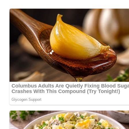
2 Eier
40 g Butter
4 Eßlöffel Speiseöl
Salz
Lob, Kritik, Fragen oder Anregungen zum Rezept? Dann hi
eine Bewertung!
Und so wird es gemacht…
Den geputzten, verlesenen und gewaschenen Blattspinat im
Butter mit dem Eigelb schaumig rühren, das Mehl einarbei
Eiweiß unterrühren. Aus diesem Teig in der gefetteten Pfa
Käse bestreut oder mit saurer Sahne überzogen werden. — Mi
Nach: Gemüseküche von A-Z, Artia-Verlag Prag, 1984