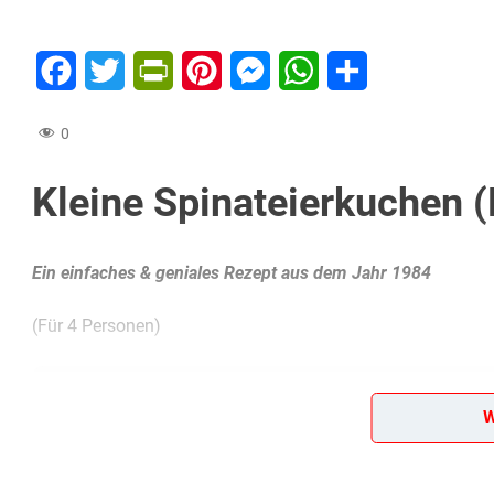
Facebook
Twitter
PrintFriendly
Pinterest
Messenger
WhatsApp
Teilen
0
Kleine Spinateierkuchen (
Ein einfaches & geniales Rezept aus dem Jahr 1984
(Für 4 Personen)
Diese Zutaten brauchen wir…
W
400 g Spinat
80 g Weizenmehl