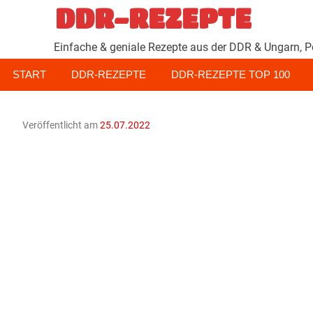
Zum
DDR-REZEPTE
Inhalt
springen
Einfache & geniale Rezepte aus der DDR & Ungarn, P
START
DDR-REZEPTE
DDR-REZEPTE TOP 100
Veröffentlicht am
25.07.2022