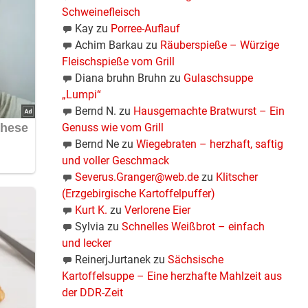
Schweinefleisch
Kay
zu
Porree-Auflauf
Achim Barkau
zu
Räuberspieße – Würzige
Fleischspieße vom Grill
Diana bruhn Bruhn
zu
Gulaschsuppe
„Lumpi“
Bernd N.
zu
Hausgemachte Bratwurst – Ein
Genuss wie vom Grill
Bernd Ne
zu
Wiegebraten – herzhaft, saftig
und voller Geschmack
Severus.Granger@web.de
zu
Klitscher
(Erzgebirgische Kartoffelpuffer)
Kurt K.
zu
Verlorene Eier
Sylvia
zu
Schnelles Weißbrot – einfach
und lecker
ReinerjJurtanek
zu
Sächsische
Kartoffelsuppe – Eine herzhafte Mahlzeit aus
der DDR-Zeit